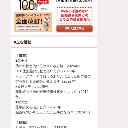
■主な活動
【書籍】
■羊土社
薬の比較と使い分け100 改訂版（2026年）
OTC医薬品の比較と使い分け（2019年）
ドラッグストアで買えるあなたに合った薬の選び
方を頼れる薬剤師が教えます（2022年）
■日経メディカル開発
薬剤師のための医療情報検索テクニック（2019
年）
■金芳堂
医学論文の活かし方（2020年）
服薬指導がちょっとだけ上手になる本（2024年）
【執筆】
じほう「調剤と情報」「月刊薬事」