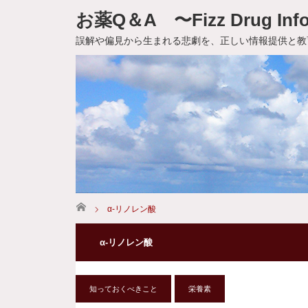
お薬Q＆A 〜Fizz Drug Info
誤解や偏見から生まれる悲劇を、正しい情報提供と教
ホーム
α-リノレン酸
α-リノレン酸
知っておくべきこと
栄養素