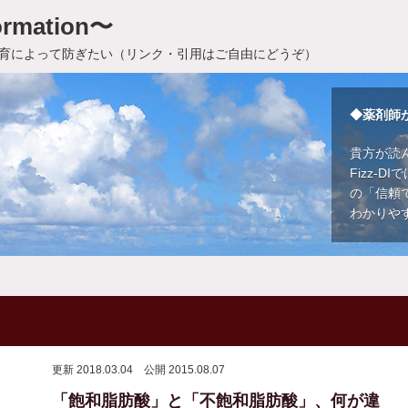
rmation〜
育によって防ぎたい（リンク・引用はご自由にどうぞ）
◆薬剤師
貴方が読
Fizz-
の「信頼
わかりや
更新 2018.03.04
公開 2015.08.07
「飽和脂肪酸」と「不飽和脂肪酸」、何が違