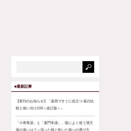
■最新記事
【新刊のお知らせ】「薬局ですぐに役立つ 薬の比
較と使い分け100＜改訂版＞」
「小青竜湯」と「麦門冬湯」、咳によく使う漢方
薬の違いは？～湿った咳と乾いた咳への選び方