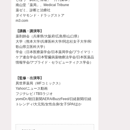
南山堂「薬局」、Medical Tribune
薬ゼミ、診断と治療社
ダイヤモンド・ドラッグストア
m3.com
【講義・講演等】
薬剤師会（兵庫県/大阪府/広島県/山口県）
大学（熊本大学/兵庫医科大学/同志社女子大学/和
歌山県立医科大学）
学会（日本医療薬学会/日本薬局学会/プライマリ・
ケア連合学会/日本腎臓病薬物療法学会/日本医薬品
情報学会/アプライド・セラピューティクス学会）
【監修・出演等】
異世界薬局（MFコミックス）
Yahoo!ニュース動画
フジテレビ / TBSラジオ
yomiDr./朝日新聞AERA/BuzzFeed/日経新聞/日経
トレンディ/大元気/女性自身/女子SPA!ほか