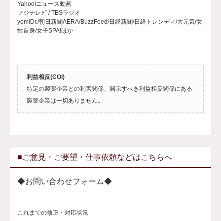
Yahoo!ニュース動画
フジテレビ / TBSラジオ
yomiDr./朝日新聞AERA/BuzzFeed/日経新聞/日経トレンディ/大元気/女
性自身/女子SPA!ほか
利益相反(COI)
特定の製薬企業との利害関係、開示すべき利益相反関係にある
製薬企業は一切ありません。
■ご意見・ご要望・仕事依頼などはこちらへ
◆お問い合わせフォーム◆
これまでの修正・対応状況