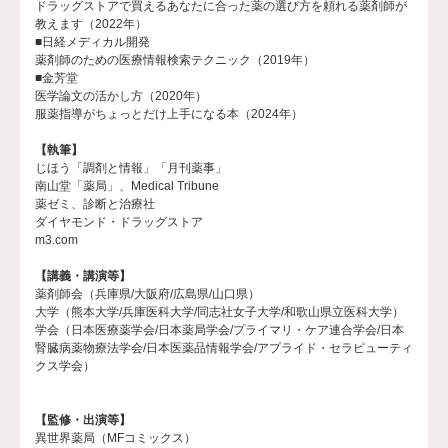
ドラッグストアで買えるあなたに合った薬の選び方を頼れる薬剤師が
教えます（2022年）
■日経メディカル開発
薬剤師のための医療情報検索テクニック（2019年）
■金芳堂
医学論文の活かし方（2020年）
服薬指導がちょっとだけ上手になる本（2024年）
【執筆】
じほう「調剤と情報」「月刊薬事」
南山堂「薬局」、Medical Tribune
薬ゼミ、診断と治療社
ダイヤモンド・ドラッグストア
m3.com
【講義・講演等】
薬剤師会（兵庫県/大阪府/広島県/山口県）
大学（熊本大学/兵庫医科大学/同志社女子大学/和歌山県立医科大学）
学会（日本医療薬学会/日本薬局学会/プライマリ・ケア連合学会/日本
腎臓病薬物療法学会/日本医薬品情報学会/アプライド・セラピューティ
クス学会）
【監修・出演等】
異世界薬局（MFコミックス）