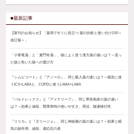
■最新記事
【新刊のお知らせ】「薬局ですぐに役立つ 薬の比較と使い分け100＜
改訂版＞」
「小青竜湯」と「麦門冬湯」、咳によく使う漢方薬の違いは？～湿っ
た咳と乾いた咳への選び方
『シムビコート』と『アノーロ』、同じ吸入薬の違いは？～喘息に使
うICS+LABAと、COPDに使うLAMA+LABA
『バルトレックス』と『アメナリーフ』、同じ帯状疱疹の薬の違い
は？～効果と値段、腎障害時の使いやすさ、用法、髄液移行性
『リリカ』と『タリージェ』、同じ神経痛の薬の違いは？～効果と眠
気の副作用、値段、適応症の差