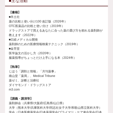
■主な活動
【書籍】
■羊土社
薬の比較と使い分け100 改訂版（2026年）
OTC医薬品の比較と使い分け（2019年）
ドラッグストアで買えるあなたに合った薬の選び方を頼れる薬剤師が
教えます（2022年）
■日経メディカル開発
薬剤師のための医療情報検索テクニック（2019年）
■金芳堂
医学論文の活かし方（2020年）
服薬指導がちょっとだけ上手になる本（2024年）
【執筆】
じほう「調剤と情報」「月刊薬事」
南山堂「薬局」、Medical Tribune
薬ゼミ、診断と治療社
ダイヤモンド・ドラッグストア
m3.com
【講義・講演等】
薬剤師会（兵庫県/大阪府/広島県/山口県）
大学（熊本大学/兵庫医科大学/同志社女子大学/和歌山県立医科大学）
学会（日本医療薬学会/日本薬局学会/プライマリ・ケア連合学会/日本