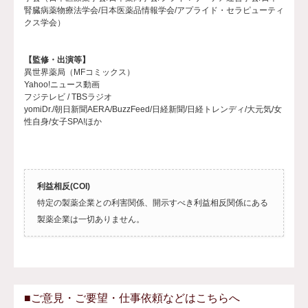
腎臓病薬物療法学会/日本医薬品情報学会/アプライド・セラピューティ
クス学会）
【監修・出演等】
異世界薬局（MFコミックス）
Yahoo!ニュース動画
フジテレビ / TBSラジオ
yomiDr./朝日新聞AERA/BuzzFeed/日経新聞/日経トレンディ/大元気/女
性自身/女子SPA!ほか
利益相反(COI)
特定の製薬企業との利害関係、開示すべき利益相反関係にある
製薬企業は一切ありません。
■ご意見・ご要望・仕事依頼などはこちらへ