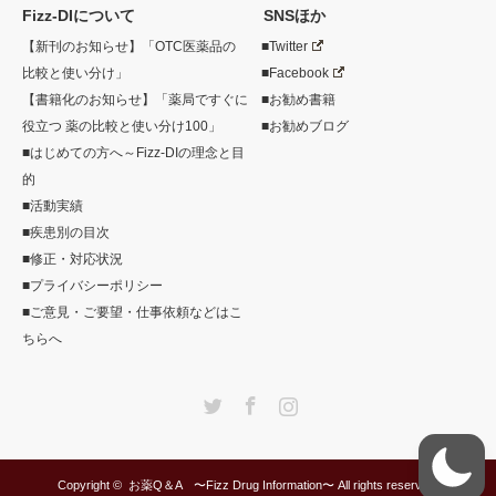
Fizz-DIについて
SNSほか
【新刊のお知らせ】「OTC医薬品の
■Twitter
比較と使い分け」
■Facebook
【書籍化のお知らせ】「薬局ですぐに
■お勧め書籍
役立つ 薬の比較と使い分け100」
■お勧めブログ
■はじめての方へ～Fizz-DIの理念と目
的
■活動実績
■疾患別の目次
■修正・対応状況
■プライバシーポリシー
■ご意見・ご要望・仕事依頼などはこ
ちらへ
Twitter
Facebook
Instagram
Copyright ©
お薬Q＆A 〜Fizz Drug Information〜
All rights reserved.