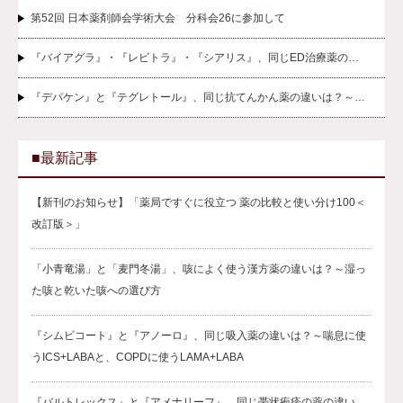
第52回 日本薬剤師会学術大会 分科会26に参加して
『バイアグラ』・『レビトラ』・『シアリス』、同じED治療薬の…
『デパケン』と『テグレトール』、同じ抗てんかん薬の違いは？～…
■最新記事
【新刊のお知らせ】「薬局ですぐに役立つ 薬の比較と使い分け100＜
改訂版＞」
「小青竜湯」と「麦門冬湯」、咳によく使う漢方薬の違いは？～湿っ
た咳と乾いた咳への選び方
『シムビコート』と『アノーロ』、同じ吸入薬の違いは？～喘息に使
うICS+LABAと、COPDに使うLAMA+LABA
『バルトレックス』と『アメナリーフ』、同じ帯状疱疹の薬の違い