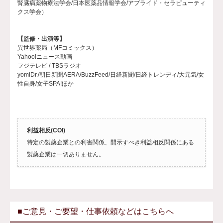
腎臓病薬物療法学会/日本医薬品情報学会/アプライド・セラピューティ
クス学会）
【監修・出演等】
異世界薬局（MFコミックス）
Yahoo!ニュース動画
フジテレビ / TBSラジオ
yomiDr./朝日新聞AERA/BuzzFeed/日経新聞/日経トレンディ/大元気/女
性自身/女子SPA!ほか
利益相反(COI)
特定の製薬企業との利害関係、開示すべき利益相反関係にある
製薬企業は一切ありません。
■ご意見・ご要望・仕事依頼などはこちらへ