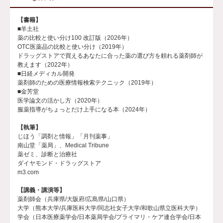
【書籍】
■羊土社
薬の比較と使い分け100 改訂版（2026年）
OTC医薬品の比較と使い分け（2019年）
ドラッグストアで買えるあなたに合った薬の選び方を頼れる薬剤師が
教えます（2022年）
■日経メディカル開発
薬剤師のための医療情報検索テクニック（2019年）
■金芳堂
医学論文の活かし方（2020年）
服薬指導がちょっとだけ上手になる本（2024年）
【執筆】
じほう「調剤と情報」「月刊薬事」
南山堂「薬局」、Medical Tribune
薬ゼミ、診断と治療社
ダイヤモンド・ドラッグストア
m3.com
【講義・講演等】
薬剤師会（兵庫県/大阪府/広島県/山口県）
大学（熊本大学/兵庫医科大学/同志社女子大学/和歌山県立医科大学）
学会（日本医療薬学会/日本薬局学会/プライマリ・ケア連合学会/日本