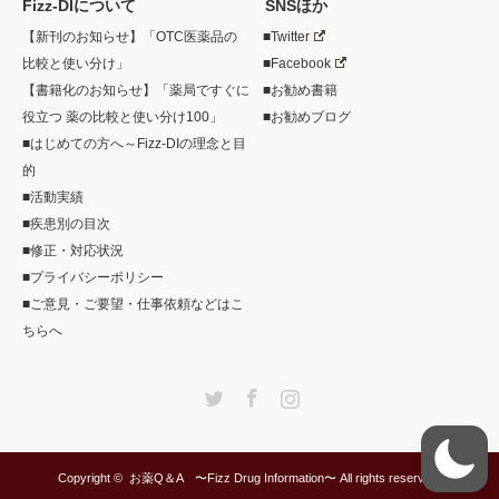
Fizz-DIについて
SNSほか
【新刊のお知らせ】「OTC医薬品の
■Twitter
比較と使い分け」
■Facebook
【書籍化のお知らせ】「薬局ですぐに
■お勧め書籍
役立つ 薬の比較と使い分け100」
■お勧めブログ
■はじめての方へ～Fizz-DIの理念と目
的
■活動実績
■疾患別の目次
■修正・対応状況
■プライバシーポリシー
■ご意見・ご要望・仕事依頼などはこ
ちらへ
Twitter
Facebook
Instagram
Copyright ©
お薬Q＆A 〜Fizz Drug Information〜
All rights reserved.