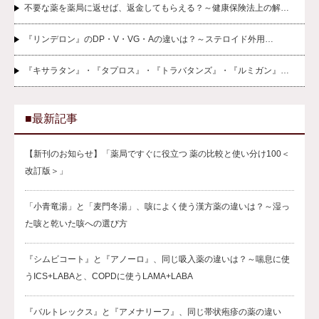
不要な薬を薬局に返せば、返金してもらえる？～健康保険法上の解…
『リンデロン』のDP・V・VG・Aの違いは？～ステロイド外用…
『キサラタン』・『タプロス』・『トラバタンズ』・『ルミガン』…
■最新記事
【新刊のお知らせ】「薬局ですぐに役立つ 薬の比較と使い分け100＜
改訂版＞」
「小青竜湯」と「麦門冬湯」、咳によく使う漢方薬の違いは？～湿っ
た咳と乾いた咳への選び方
『シムビコート』と『アノーロ』、同じ吸入薬の違いは？～喘息に使
うICS+LABAと、COPDに使うLAMA+LABA
『バルトレックス』と『アメナリーフ』、同じ帯状疱疹の薬の違い