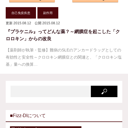
自己免疫疾患
副作用
更新 2015.08.12
公開 2015.08.12
『プラケニル』ってどんな薬？～網膜症を起こした「ク
ロロキン」からの改良
【薬剤師が執筆・監修】難病のSLEのアンカードラッグとしての
有効性と安全性～クロロキン網膜症との関連と、「クロロキン塩
基」量への換算…
■Fizz-DIについて