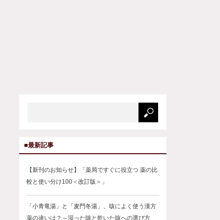
■最新記事
【新刊のお知らせ】「薬局ですぐに役立つ 薬の比
較と使い分け100＜改訂版＞」
「小青竜湯」と「麦門冬湯」、咳によく使う漢方
薬の違いは？～湿った咳と乾いた咳への選び方