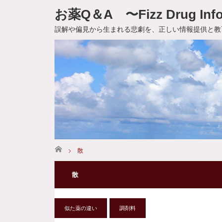
お薬Q＆A 〜Fizz Drug Info
誤解や偏見から生まれる悲劇を、正しい情報提供と教
ホーム
散
散
似た薬の違い
調剤料