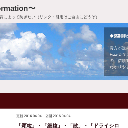
rmation〜
育によって防ぎたい（リンク・引用はご自由にどうぞ）
◆薬剤師
貴方が読
Fizz-
の「信頼
わかりや
更新 2016.04.04
公開 2016.04.04
「顆粒」・「細粒」・「散」・「ドライシロ