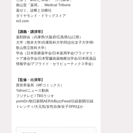
南山堂「薬局」、Medical Tribune
薬ゼミ、診断と治療社
ダイヤモンド・ドラッグストア
m3.com
【講義・講演等】
薬剤師会（兵庫県/大阪府/広島県/山口県）
大学（熊本大学/兵庫医科大学/同志社女子大学/和
歌山県立医科大学）
学会（日本医療薬学会/日本薬局学会/プライマリ・
ケア連合学会/日本腎臓病薬物療法学会/日本医薬品
情報学会/アプライド・セラピューティクス学会）
【監修・出演等】
異世界薬局（MFコミックス）
Yahoo!ニュース動画
フジテレビ / TBSラジオ
yomiDr./朝日新聞AERA/BuzzFeed/日経新聞/日経
トレンディ/大元気/女性自身/女子SPA!ほか