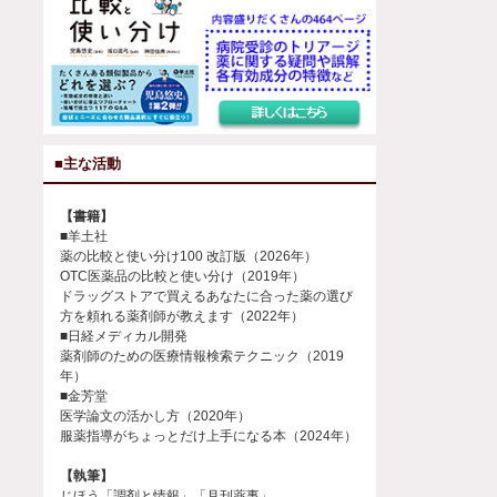
■主な活動
【書籍】
■羊土社
薬の比較と使い分け100 改訂版（2026年）
OTC医薬品の比較と使い分け（2019年）
ドラッグストアで買えるあなたに合った薬の選び
方を頼れる薬剤師が教えます（2022年）
■日経メディカル開発
薬剤師のための医療情報検索テクニック（2019
年）
■金芳堂
医学論文の活かし方（2020年）
服薬指導がちょっとだけ上手になる本（2024年）
【執筆】
じほう「調剤と情報」「月刊薬事」