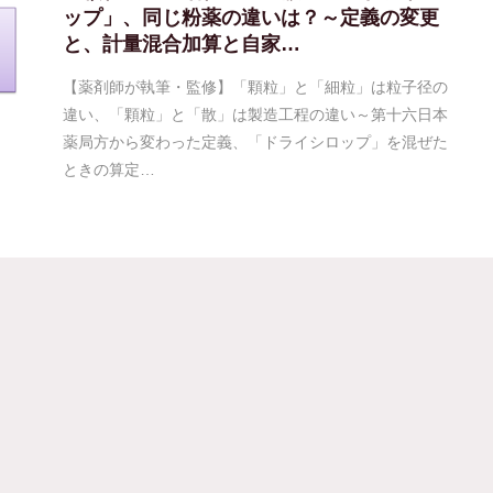
ップ」、同じ粉薬の違いは？～定義の変更
と、計量混合加算と自家…
【薬剤師が執筆・監修】「顆粒」と「細粒」は粒子径の
違い、「顆粒」と「散」は製造工程の違い～第十六日本
薬局方から変わった定義、「ドライシロップ」を混ぜた
ときの算定…