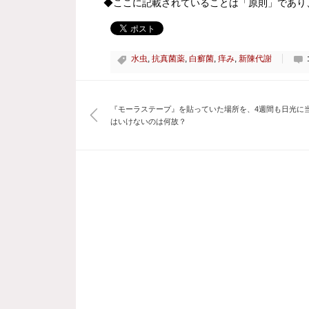
◆ここに記載されていることは「原則」であり
水虫
,
抗真菌薬
,
白癬菌
,
痒み
,
新陳代謝
『モーラステープ』を貼っていた場所を、4週間も日光に
はいけないのは何故？