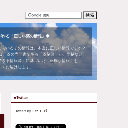
が作る「正しい薬の情報」◆
んでいるその情報は、本当に正しい情報ですか？
DIでは、薬の専門家である「薬剤師」が、文献など
できる情報源」に基づいた「正確な情報」を、
すくお届けします。
■Twitter
Tweets by Fizz_DI