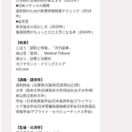
方を頼れる薬剤師が教えます（2022年）
■日経メディカル開発
薬剤師のための医療情報検索テクニック（2019
年）
■金芳堂
医学論文の活かし方（2020年）
服薬指導がちょっとだけ上手になる本（2024年）
【執筆】
じほう「調剤と情報」「月刊薬事」
南山堂「薬局」、Medical Tribune
薬ゼミ、診断と治療社
ダイヤモンド・ドラッグストア
m3.com
【講義・講演等】
薬剤師会（兵庫県/大阪府/広島県/山口県）
大学（熊本大学/兵庫医科大学/同志社女子大学/和
歌山県立医科大学）
学会（日本医療薬学会/日本薬局学会/プライマリ・
ケア連合学会/日本腎臓病薬物療法学会/日本医薬品
情報学会/アプライド・セラピューティクス学会）
【監修・出演等】