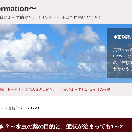
rmation〜
育によって防ぎたい（リンク・引用はご自由にどうぞ）
◆薬剤師
貴方が読
Fizz-
の「信頼
わかりや
続けるべき？～水虫の薬の目的と、症状が治まっても1～2ヶ月の根拠
.28
/
更新日: 2015.05.28
き？～水虫の薬の目的と、症状が治まっても1～2