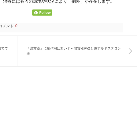
、治療には各々の環境や状況により「例外」が存在します。
コメント:
0
当てて
「漢方薬」に副作用は無い？～間質性肺炎と偽アルドステロン
症