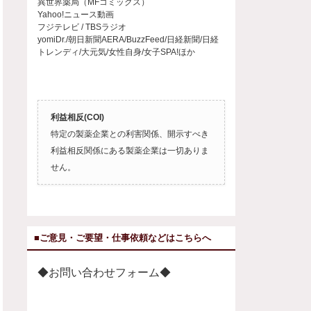
異世界薬局（MFコミックス）
Yahoo!ニュース動画
フジテレビ / TBSラジオ
yomiDr./朝日新聞AERA/BuzzFeed/日経新聞/日経
トレンディ/大元気/女性自身/女子SPA!ほか
利益相反(COI)
特定の製薬企業との利害関係、開示すべき
利益相反関係にある製薬企業は一切ありま
せん。
■ご意見・ご要望・仕事依頼などはこちらへ
◆お問い合わせフォーム◆