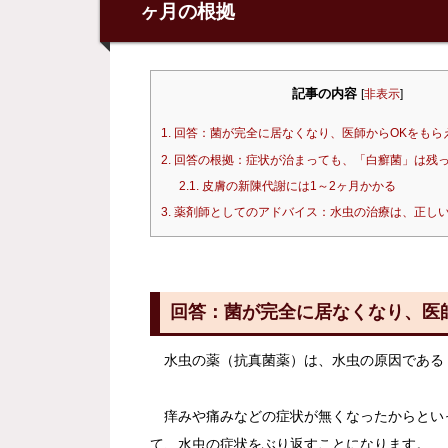
ヶ月の根拠
記事の内容
[
非表示
]
1.
回答：菌が完全に居なくなり、医師からOKをもら
2.
回答の根拠：症状が治まっても、「白癬菌」は残
2.1.
皮膚の新陳代謝には1～2ヶ月かかる
3.
薬剤師としてのアドバイス：水虫の治療は、正し
回答：菌が完全に居なくなり、医
水虫の薬（抗真菌薬）は、水虫の原因である
痒みや痛みなどの症状が無くなったからとい
て、水虫の症状をぶり返すことになります。