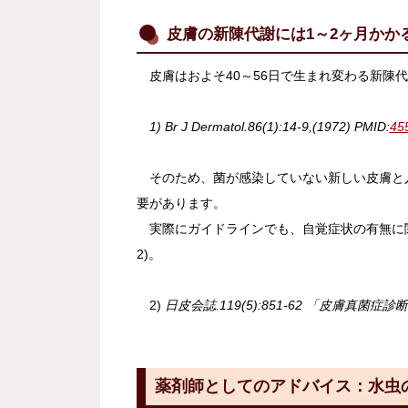
皮膚の新陳代謝には1～2ヶ月かか
皮膚はおよそ40～56日で生まれ変わる新陳代
1)
Br J Dermatol.
86(1):14-9,(1972) PMID:
45
そのため、菌が感染していない新しい皮膚と
要があります。
実際にガイドラインでも、自覚症状の有無に関
2)。
2)
日皮会誌.119(5):851-62 「皮膚真菌症
薬剤師としてのアドバイス：水虫