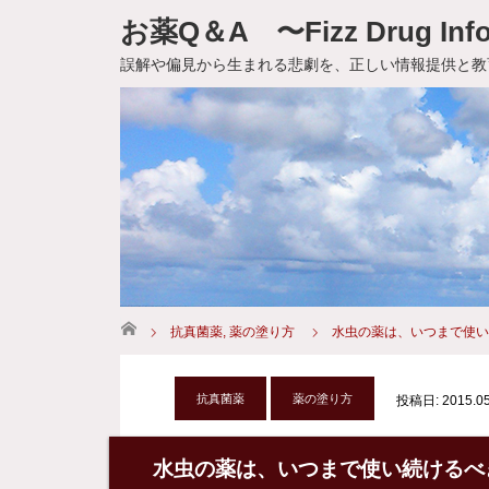
お薬Q＆A 〜Fizz Drug Info
誤解や偏見から生まれる悲劇を、正しい情報提供と教
ホーム
抗真菌薬
,
薬の塗り方
水虫の薬は、いつまで使い
抗真菌薬
薬の塗り方
投稿日: 2015.05
水虫の薬は、いつまで使い続けるべ