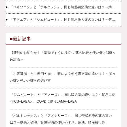
『ロキソニン』と『ボルタレン』、同じ解熱鎮痛薬の違いは？～効…
『アドエア』と『シムビコート』、同じ喘息吸入薬の違いは？～デ…
■最新記事
【新刊のお知らせ】「薬局ですぐに役立つ 薬の比較と使い分け100＜
改訂版＞」
「小青竜湯」と「麦門冬湯」、咳によく使う漢方薬の違いは？～湿っ
た咳と乾いた咳への選び方
『シムビコート』と『アノーロ』、同じ吸入薬の違いは？～喘息に使
うICS+LABAと、COPDに使うLAMA+LABA
『バルトレックス』と『アメナリーフ』、同じ帯状疱疹の薬の違い
は？～効果と値段、腎障害時の使いやすさ、用法、髄液移行性