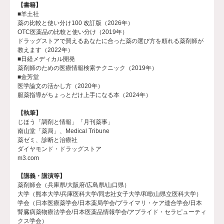
【書籍】
■羊土社
薬の比較と使い分け100 改訂版（2026年）
OTC医薬品の比較と使い分け（2019年）
ドラッグストアで買えるあなたに合った薬の選び方を頼れる薬剤師が
教えます（2022年）
■日経メディカル開発
薬剤師のための医療情報検索テクニック（2019年）
■金芳堂
医学論文の活かし方（2020年）
服薬指導がちょっとだけ上手になる本（2024年）
【執筆】
じほう「調剤と情報」「月刊薬事」
南山堂「薬局」、Medical Tribune
薬ゼミ、診断と治療社
ダイヤモンド・ドラッグストア
m3.com
【講義・講演等】
薬剤師会（兵庫県/大阪府/広島県/山口県）
大学（熊本大学/兵庫医科大学/同志社女子大学/和歌山県立医科大学）
学会（日本医療薬学会/日本薬局学会/プライマリ・ケア連合学会/日本
腎臓病薬物療法学会/日本医薬品情報学会/アプライド・セラピューティ
クス学会）