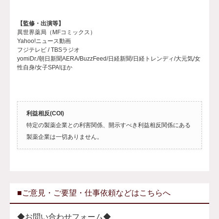
【監修・出演等】
異世界薬局（MFコミックス）
Yahoo!ニュース動画
フジテレビ / TBSラジオ
yomiDr./朝日新聞AERA/BuzzFeed/日経新聞/日経トレンディ/大元気/女
性自身/女子SPA!ほか
利益相反(COI)
特定の製薬企業との利害関係、開示すべき利益相反関係にある
製薬企業は一切ありません。
■ご意見・ご要望・仕事依頼などはこちらへ
◆お問い合わせフォーム◆