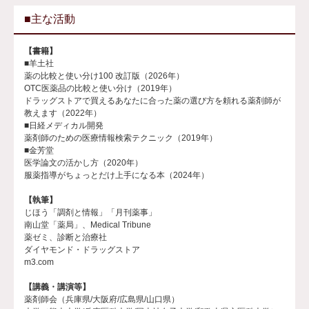
■主な活動
【書籍】
■羊土社
薬の比較と使い分け100 改訂版（2026年）
OTC医薬品の比較と使い分け（2019年）
ドラッグストアで買えるあなたに合った薬の選び方を頼れる薬剤師が
教えます（2022年）
■日経メディカル開発
薬剤師のための医療情報検索テクニック（2019年）
■金芳堂
医学論文の活かし方（2020年）
服薬指導がちょっとだけ上手になる本（2024年）
【執筆】
じほう「調剤と情報」「月刊薬事」
南山堂「薬局」、Medical Tribune
薬ゼミ、診断と治療社
ダイヤモンド・ドラッグストア
m3.com
【講義・講演等】
薬剤師会（兵庫県/大阪府/広島県/山口県）