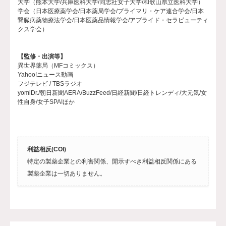
大学（熊本大学/兵庫医科大学/同志社女子大学/和歌山県立医科大学）
学会（日本医療薬学会/日本薬局学会/プライマリ・ケア連合学会/日本
腎臓病薬物療法学会/日本医薬品情報学会/アプライド・セラピューティ
クス学会）
【監修・出演等】
異世界薬局（MFコミックス）
Yahoo!ニュース動画
フジテレビ / TBSラジオ
yomiDr./朝日新聞AERA/BuzzFeed/日経新聞/日経トレンディ/大元気/女
性自身/女子SPA!ほか
利益相反(COI)
特定の製薬企業との利害関係、開示すべき利益相反関係にある
製薬企業は一切ありません。