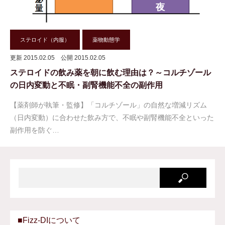
ステロイド（内服）
薬物動態学
更新 2015.02.05
公開 2015.02.05
ステロイドの飲み薬を朝に飲む理由は？～コルチゾール
の日内変動と不眠・副腎機能不全の副作用
【薬剤師が執筆・監修】「コルチゾール」の自然な増減リズム
（日内変動）に合わせた飲み方で、不眠や副腎機能不全といった
副作用を防ぐ…
■Fizz-DIについて