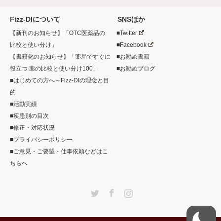
Fizz-DIについて
SNSほか
【新刊のお知らせ】「OTC医薬品の
■Twitter
比較と使い分け」
■Facebook
【書籍化のお知らせ】「薬局ですぐに
■お勧め書籍
役立つ 薬の比較と使い分け100」
■お勧めブログ
■はじめての方へ～Fizz-DIの理念と目
的
■活動実績
■疾患別の目次
■修正・対応状況
■プライバシーポリシー
■ご意見・ご要望・仕事依頼などはこ
ちらへ
Twitter
Facebook
Instagram