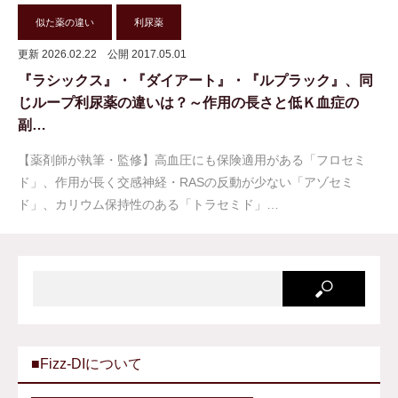
似た薬の違い
利尿薬
更新 2026.02.22
公開 2017.05.01
『ラシックス』・『ダイアート』・『ルプラック』、同
じループ利尿薬の違いは？～作用の長さと低Ｋ血症の
副…
【薬剤師が執筆・監修】高血圧にも保険適用がある「フロセミ
ド」、作用が長く交感神経・RASの反動が少ない「アゾセミ
ド」、カリウム保持性のある「トラセミド」…
■Fizz-DIについて