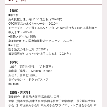
【書籍】
■羊土社
薬の比較と使い分け100 改訂版（2026年）
OTC医薬品の比較と使い分け（2019年）
ドラッグストアで買えるあなたに合った薬の選び方を頼れる薬剤師が
教えます（2022年）
■日経メディカル開発
薬剤師のための医療情報検索テクニック（2019年）
■金芳堂
医学論文の活かし方（2020年）
服薬指導がちょっとだけ上手になる本（2024年）
【執筆】
じほう「調剤と情報」「月刊薬事」
南山堂「薬局」、Medical Tribune
薬ゼミ、診断と治療社
ダイヤモンド・ドラッグストア
m3.com
【講義・講演等】
薬剤師会（兵庫県/大阪府/広島県/山口県）
大学（熊本大学/兵庫医科大学/同志社女子大学/和歌山県立医科大学）
学会（日本医療薬学会/日本薬局学会/プライマリ・ケア連合学会/日本