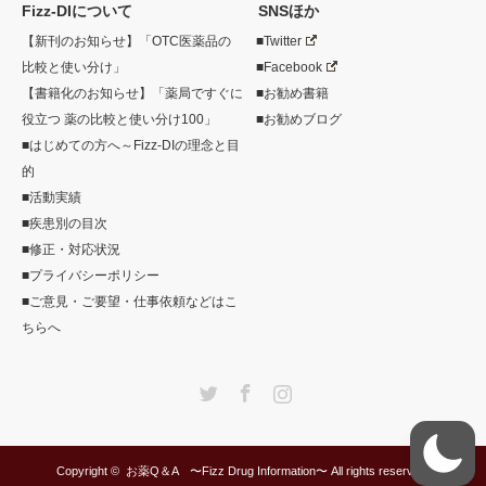
Fizz-DIについて
SNSほか
【新刊のお知らせ】「OTC医薬品の
■Twitter
比較と使い分け」
■Facebook
【書籍化のお知らせ】「薬局ですぐに
■お勧め書籍
役立つ 薬の比較と使い分け100」
■お勧めブログ
■はじめての方へ～Fizz-DIの理念と目
的
■活動実績
■疾患別の目次
■修正・対応状況
■プライバシーポリシー
■ご意見・ご要望・仕事依頼などはこ
ちらへ
Twitter
Facebook
Instagram
Copyright ©
お薬Q＆A 〜Fizz Drug Information〜
All rights reserved.