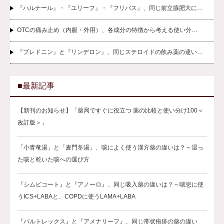
『ハルナール』・『ユリーフ』・『フリバス』、同じ前立腺肥大に…
OTCの痛み止め（内服・外用）、各成分の特徴から考える使い分…
『プレドニン』と『リンデロン』、同じステロイドの飲み薬の違い…
■最新記事
【新刊のお知らせ】「薬局ですぐに役立つ 薬の比較と使い分け100＜
改訂版＞」
「小青竜湯」と「麦門冬湯」、咳によく使う漢方薬の違いは？～湿っ
た咳と乾いた咳への選び方
『シムビコート』と『アノーロ』、同じ吸入薬の違いは？～喘息に使
うICS+LABAと、COPDに使うLAMA+LABA
『バルトレックス』と『アメナリーフ』、同じ帯状疱疹の薬の違い