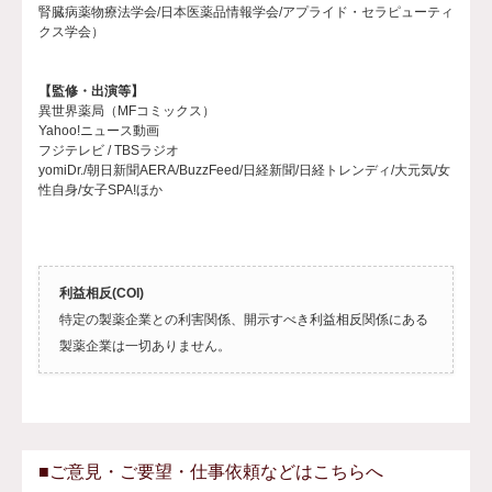
腎臓病薬物療法学会/日本医薬品情報学会/アプライド・セラピューティ
クス学会）
【監修・出演等】
異世界薬局（MFコミックス）
Yahoo!ニュース動画
フジテレビ / TBSラジオ
yomiDr./朝日新聞AERA/BuzzFeed/日経新聞/日経トレンディ/大元気/女
性自身/女子SPA!ほか
利益相反(COI)
特定の製薬企業との利害関係、開示すべき利益相反関係にある
製薬企業は一切ありません。
■ご意見・ご要望・仕事依頼などはこちらへ