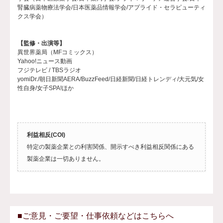
腎臓病薬物療法学会/日本医薬品情報学会/アプライド・セラピューティ
クス学会）
【監修・出演等】
異世界薬局（MFコミックス）
Yahoo!ニュース動画
フジテレビ / TBSラジオ
yomiDr./朝日新聞AERA/BuzzFeed/日経新聞/日経トレンディ/大元気/女
性自身/女子SPA!ほか
利益相反(COI)
特定の製薬企業との利害関係、開示すべき利益相反関係にある
製薬企業は一切ありません。
■ご意見・ご要望・仕事依頼などはこちらへ