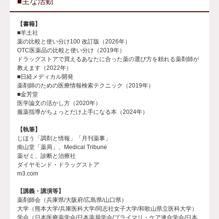
■主な活動
【書籍】
■羊土社
薬の比較と使い分け100 改訂版（2026年）
OTC医薬品の比較と使い分け（2019年）
ドラッグストアで買えるあなたに合った薬の選び方を頼れる薬剤師が
教えます（2022年）
■日経メディカル開発
薬剤師のための医療情報検索テクニック（2019年）
■金芳堂
医学論文の活かし方（2020年）
服薬指導がちょっとだけ上手になる本（2024年）
【執筆】
じほう「調剤と情報」「月刊薬事」
南山堂「薬局」、Medical Tribune
薬ゼミ、診断と治療社
ダイヤモンド・ドラッグストア
m3.com
【講義・講演等】
薬剤師会（兵庫県/大阪府/広島県/山口県）
大学（熊本大学/兵庫医科大学/同志社女子大学/和歌山県立医科大学）
学会（日本医療薬学会/日本薬局学会/プライマリ・ケア連合学会/日本