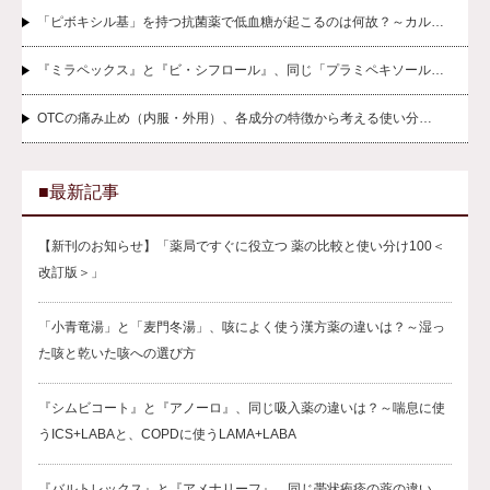
「ピボキシル基」を持つ抗菌薬で低血糖が起こるのは何故？～カル…
『ミラペックス』と『ビ・シフロール』、同じ「プラミペキソール…
OTCの痛み止め（内服・外用）、各成分の特徴から考える使い分…
■最新記事
【新刊のお知らせ】「薬局ですぐに役立つ 薬の比較と使い分け100＜
改訂版＞」
「小青竜湯」と「麦門冬湯」、咳によく使う漢方薬の違いは？～湿っ
た咳と乾いた咳への選び方
『シムビコート』と『アノーロ』、同じ吸入薬の違いは？～喘息に使
うICS+LABAと、COPDに使うLAMA+LABA
『バルトレックス』と『アメナリーフ』、同じ帯状疱疹の薬の違い