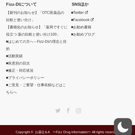
Fizz-DIについて
SNSほか
【新刊のお知らせ】「OTC医薬品の
■Twitter
比較と使い分け」
■Facebook
【書籍化のお知らせ】「薬局ですぐに
■お勧め書籍
役立つ 薬の比較と使い分け100」
■お勧めブログ
■はじめての方へ～Fizz-DIの理念と目
的
■活動実績
■疾患別の目次
■修正・対応状況
■プライバシーポリシー
■ご意見・ご要望・仕事依頼などはこ
ちらへ
Twitter
Facebook
Instagram
Copyright ©
お薬Q＆A 〜Fizz Drug Information〜
All rights reserved.