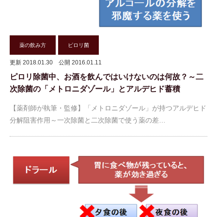
薬の飲み方
ピロリ菌
更新 2018.01.30
公開 2016.01.11
ピロリ除菌中、お酒を飲んではいけないのは何故？～二
次除菌の「メトロニダゾール」とアルデヒド蓄積
【薬剤師が執筆・監修】「メトロニダゾール」が持つアルデヒド
分解阻害作用～一次除菌と二次除菌で使う薬の差…