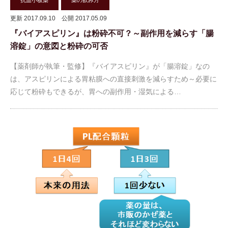
抗血小板薬
薬の飲み方
更新 2017.09.10
公開 2017.05.09
『バイアスピリン』は粉砕不可？～副作用を減らす「腸
溶錠」の意図と粉砕の可否
【薬剤師が執筆・監修】『バイアスピリン』が「腸溶錠」なの
は、アスピリンによる胃粘膜への直接刺激を減らすため～必要に
応じて粉砕もできるが、胃への副作用・湿気による…