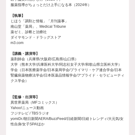
服薬指導がちょっとだけ上手になる本（2024年）
【執筆】
じほう「調剤と情報」「月刊薬事」
南山堂「薬局」、Medical Tribune
薬ゼミ、診断と治療社
ダイヤモンド・ドラッグストア
m3.com
【講義・講演等】
薬剤師会（兵庫県/大阪府/広島県/山口県）
大学（熊本大学/兵庫医科大学/同志社女子大学/和歌山県立医科大学）
学会（日本医療薬学会/日本薬局学会/プライマリ・ケア連合学会/日本
腎臓病薬物療法学会/日本医薬品情報学会/アプライド・セラピューティ
クス学会）
【監修・出演等】
異世界薬局（MFコミックス）
Yahoo!ニュース動画
フジテレビ / TBSラジオ
yomiDr./朝日新聞AERA/BuzzFeed/日経新聞/日経トレンディ/大元気/女
性自身/女子SPA!ほか