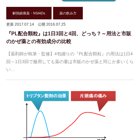
解熱鎮痛薬・NSAIDs
薬の飲み方
更新 2017.07.14
公開 2016.07.25
『PL配合顆粒』は1日3回と4回、どっち？～用法と市販
のかぜ薬との有効成分の比較
【薬剤師が執筆・監修】4包綴りの『PL配合顆粒』の用法は1日4
回～1日3回で服用しても薬の量は市販のかぜ薬と同じか多いくら
い…