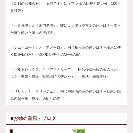
【新刊のお知らせ】「薬局ですぐに役立つ 薬の比較と使い分け100＜
改訂版＞」
「小青竜湯」と「麦門冬湯」、咳によく使う漢方薬の違いは？～湿っ
た咳と乾いた咳への選び方
『シムビコート』と『アノーロ』、同じ吸入薬の違いは？～喘息に使
うICS+LABAと、COPDに使うLAMA+LABA
『バルトレックス』と『アメナリーフ』、同じ帯状疱疹の薬の違い
は？～効果と値段、腎障害時の使いやすさ、用法、髄液移行性
『リリカ』と『タリージェ』、同じ神経痛の薬の違いは？～効果と眠
気の副作用、値段、適応症の差
■お勧め書籍・ブログ