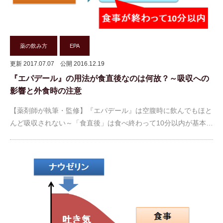
薬の飲み方
EPA
更新 2017.07.07
公開 2016.12.19
『エパデール』の用法が食直後なのは何故？～吸収への
影響と外食時の注意
【薬剤師が執筆・監修】『エパデール』は空腹時に飲んでもほと
んど吸収されない～「食直後」は食べ終わって10分以内が基本…