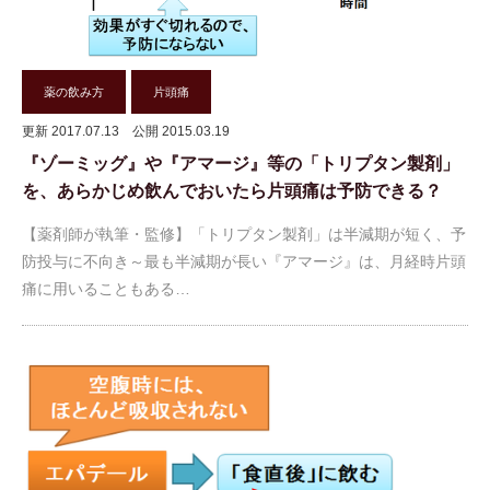
薬の飲み方
片頭痛
更新 2017.07.13
公開 2015.03.19
『ゾーミッグ』や『アマージ』等の「トリプタン製剤」
を、あらかじめ飲んでおいたら片頭痛は予防できる？
【薬剤師が執筆・監修】「トリプタン製剤」は半減期が短く、予
防投与に不向き～最も半減期が長い『アマージ』は、月経時片頭
痛に用いることもある…