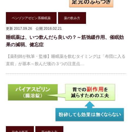
ベンゾジアゼピン系睡眠薬
薬の飲み方
更新 2017.09.26
公開 2016.02.21
睡眠薬は、いつ飲んだら良いの？～筋弛緩作用、催眠効
果の減弱、健忘症
【薬剤師が執筆・監修】睡眠薬を飲むタイミングは「布団に入る
直前」が基本～飲んだ後の３つの注意点…