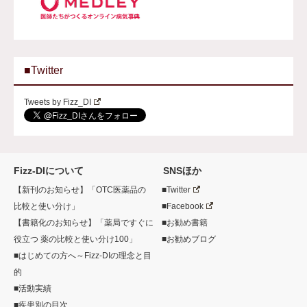
■Twitter
Tweets by Fizz_DI
Fizz-DIについて
SNSほか
【新刊のお知らせ】「OTC医薬品の
■Twitter
比較と使い分け」
■Facebook
【書籍化のお知らせ】「薬局ですぐに
■お勧め書籍
役立つ 薬の比較と使い分け100」
■お勧めブログ
■はじめての方へ～Fizz-DIの理念と目
的
■活動実績
■疾患別の目次