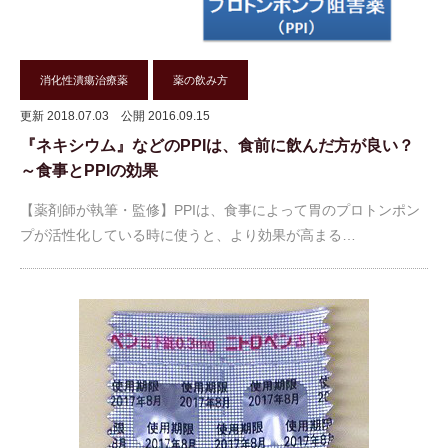
消化性潰瘍治療薬
薬の飲み方
更新 2018.07.03
公開 2016.09.15
『ネキシウム』などのPPIは、食前に飲んだ方が良い？
～食事とPPIの効果
【薬剤師が執筆・監修】PPIは、食事によって胃のプロトンポン
プが活性化している時に使うと、より効果が高まる…