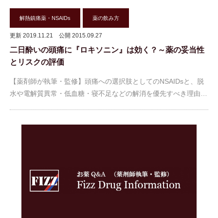
解熱鎮痛薬・NSAIDs
薬の飲み方
更新 2019.11.21
公開 2015.09.27
二日酔いの頭痛に『ロキソニン』は効く？～薬の妥当性
とリスクの評価
【薬剤師が執筆・監修】頭痛への選択肢としてのNSAIDsと、脱
水や電解質異常・低血糖・寝不足などの解消を優先すべき理由…