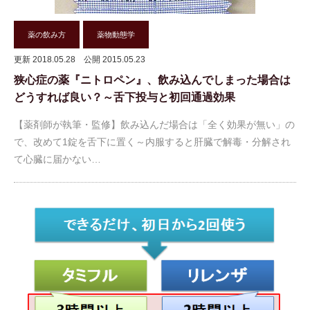
薬の飲み方
薬物動態学
更新 2018.05.28
公開 2015.05.23
狭心症の薬『ニトロペン』、飲み込んでしまった場合は
どうすれば良い？～舌下投与と初回通過効果
【薬剤師が執筆・監修】飲み込んだ場合は「全く効果が無い」の
で、改めて1錠を舌下に置く～内服すると肝臓で解毒・分解され
て心臓に届かない…