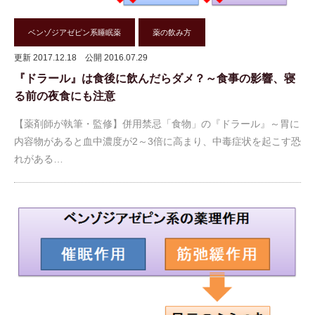
ベンゾジアゼピン系睡眠薬
薬の飲み方
更新 2017.12.18
公開 2016.07.29
『ドラール』は食後に飲んだらダメ？～食事の影響、寝
る前の夜食にも注意
【薬剤師が執筆・監修】併用禁忌「食物」の『ドラール』～胃に
内容物があると血中濃度が2～3倍に高まり、中毒症状を起こす恐
れがある…