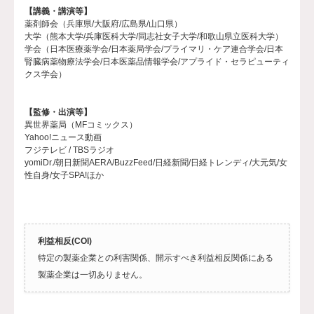
【講義・講演等】
薬剤師会（兵庫県/大阪府/広島県/山口県）
大学（熊本大学/兵庫医科大学/同志社女子大学/和歌山県立医科大学）
学会（日本医療薬学会/日本薬局学会/プライマリ・ケア連合学会/日本
腎臓病薬物療法学会/日本医薬品情報学会/アプライド・セラピューティ
クス学会）
【監修・出演等】
異世界薬局（MFコミックス）
Yahoo!ニュース動画
フジテレビ / TBSラジオ
yomiDr./朝日新聞AERA/BuzzFeed/日経新聞/日経トレンディ/大元気/女
性自身/女子SPA!ほか
利益相反(COI)
特定の製薬企業との利害関係、開示すべき利益相反関係にある
製薬企業は一切ありません。