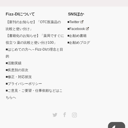
Fizz-DIについて
SNSほか
【新刊のお知らせ】「OTC医薬品の
■Twitter
比較と使い分け」
■Facebook
【書籍化のお知らせ】「薬局ですぐに
■お勧め書籍
役立つ 薬の比較と使い分け100」
■お勧めブログ
■はじめての方へ～Fizz-DIの理念と目
的
■活動実績
■疾患別の目次
■修正・対応状況
■プライバシーポリシー
■ご意見・ご要望・仕事依頼などはこ
ちらへ
Twitter
Facebook
Instagram