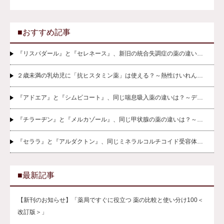
■おすすめ記事
『リスパダール』と『セレネース』、新旧の統合失調症の薬の違い…
２歳未満の乳幼児に「抗ヒスタミン薬」は使える？～熱性けいれん…
『アドエア』と『シムビコート』、同じ喘息吸入薬の違いは？～デ…
『チラーヂン』と『メルカゾール』、同じ甲状腺の薬の違いは？～…
『セララ』と『アルダクトン』、同じミネラルコルチコイド受容体…
■最新記事
【新刊のお知らせ】「薬局ですぐに役立つ 薬の比較と使い分け100＜
改訂版＞」