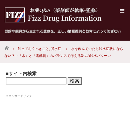
ホーム
知っておくべきこと
,
脱水症
水を飲んでいたら脱水症状になら
ない？～「水」と「電解質」のバランスで考える3つの脱水パターン
■サイト内検索
検
索:
スポンサードリンク