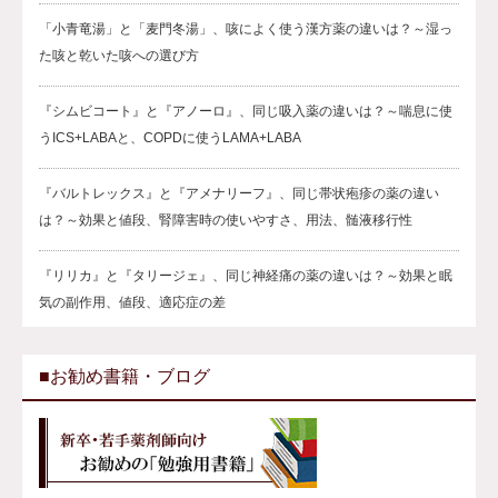
「小青竜湯」と「麦門冬湯」、咳によく使う漢方薬の違いは？～湿っ
た咳と乾いた咳への選び方
『シムビコート』と『アノーロ』、同じ吸入薬の違いは？～喘息に使
うICS+LABAと、COPDに使うLAMA+LABA
『バルトレックス』と『アメナリーフ』、同じ帯状疱疹の薬の違い
は？～効果と値段、腎障害時の使いやすさ、用法、髄液移行性
『リリカ』と『タリージェ』、同じ神経痛の薬の違いは？～効果と眠
気の副作用、値段、適応症の差
■お勧め書籍・ブログ