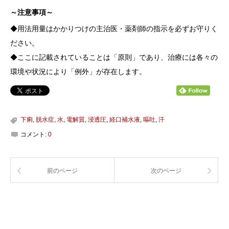
～注意事項～
◆用法用量はかかりつけの主治医・薬剤師の指示を必ずお守りく
ださい。
◆ここに記載されていることは「原則」であり、治療には各々の
環境や状況により「例外」が存在します。
下痢
,
脱水症
,
水
,
電解質
,
浸透圧
,
経口補水液
,
嘔吐
,
汗
コメント:
0
前のページ
次のページ