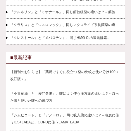
『テルネリン』と『ミオナール』、同じ筋弛緩薬の違いは？～筋弛…
『クラリス』と『ジスロマック』、同じマクロライド系抗菌薬の違…
『クレストール』と『メバロチン』、同じHMG-CoA還元酵素…
■最新記事
【新刊のお知らせ】「薬局ですぐに役立つ 薬の比較と使い分け100＜
改訂版＞」
「小青竜湯」と「麦門冬湯」、咳によく使う漢方薬の違いは？～湿っ
た咳と乾いた咳への選び方
『シムビコート』と『アノーロ』、同じ吸入薬の違いは？～喘息に使
うICS+LABAと、COPDに使うLAMA+LABA