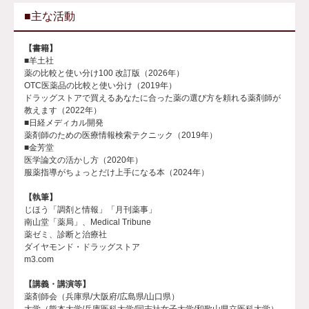
■主な活動
【書籍】
■羊土社
薬の比較と使い分け100 改訂版（2026年）
OTC医薬品の比較と使い分け（2019年）
ドラッグストアで買えるあなたに合った薬の選び方を頼れる薬剤師が
教えます（2022年）
■日経メディカル開発
薬剤師のための医療情報検索テクニック（2019年）
■金芳堂
医学論文の活かし方（2020年）
服薬指導がちょっとだけ上手になる本（2024年）
【執筆】
じほう「調剤と情報」「月刊薬事」
南山堂「薬局」、Medical Tribune
薬ゼミ、診断と治療社
ダイヤモンド・ドラッグストア
m3.com
【講義・講演等】
薬剤師会（兵庫県/大阪府/広島県/山口県）