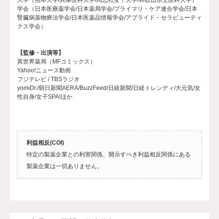
大学（熊本大学/兵庫医科大学/同志社女子大学/和歌山県立医科大学）
学会（日本医療薬学会/日本薬局学会/プライマリ・ケア連合学会/日本
腎臓病薬物療法学会/日本医薬品情報学会/アプライド・セラピューティ
クス学会）
【監修・出演等】
異世界薬局（MFコミックス）
Yahoo!ニュース動画
フジテレビ / TBSラジオ
yomiDr./朝日新聞AERA/BuzzFeed/日経新聞/日経トレンディ/大元気/女
性自身/女子SPA!ほか
利益相反(COI)
特定の製薬企業との利害関係、開示すべき利益相反関係にある
製薬企業は一切ありません。