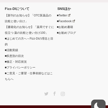
Fizz-DIについて
SNSほか
【新刊のお知らせ】「OTC医薬品の
■Twitter
比較と使い分け」
■Facebook
【書籍化のお知らせ】「薬局ですぐに
■お勧め書籍
役立つ 薬の比較と使い分け100」
■お勧めブログ
■はじめての方へ～Fizz-DIの理念と目
的
■活動実績
■疾患別の目次
■修正・対応状況
■プライバシーポリシー
■ご意見・ご要望・仕事依頼などはこ
ちらへ
Twitter
Facebook
Instagram