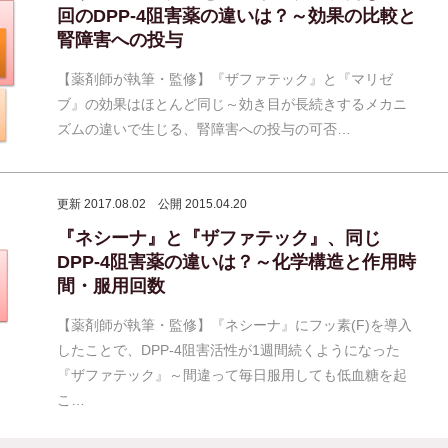
回のDPP-4阻害薬の違いは？～効果の比較と
腎障害への投与
【薬剤師が執筆・監修】『ザファテック』と『マリゼ
ブ』の効果はほとんど同じ～効き目が長続きするメカニ
ズムの違いで生じる、腎障害への投与の可否…
更新 2017.08.02
公開 2015.04.20
『ネシーナ』と『ザファテック』、同じ
DPP-4阻害薬の違いは？～化学構造と作用時
間・服用回数
【薬剤師が執筆・監修】『ネシーナ』にフッ素(F)を導入
したことで、DPP-4阻害活性が1週間続くようになった
『ザファテック』～間違って毎日服用しても低血糖を起
こ…