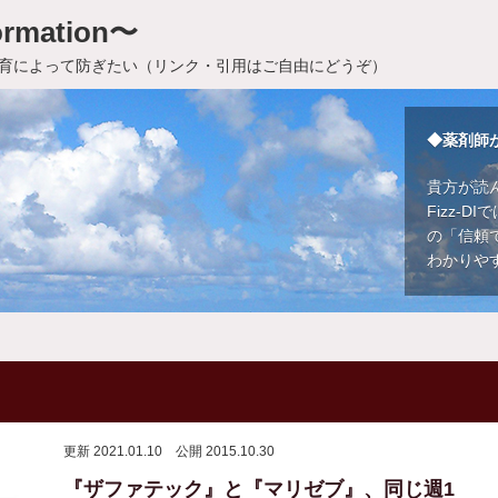
rmation〜
育によって防ぎたい（リンク・引用はご自由にどうぞ）
◆薬剤師
貴方が読
Fizz-
の「信頼
わかりや
更新 2021.01.10
公開 2015.10.30
『ザファテック』と『マリゼブ』、同じ週1