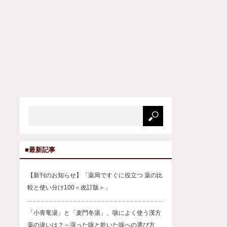
■最新記事
【新刊のお知らせ】「薬局ですぐに役立つ 薬の比
較と使い分け100＜改訂版＞」
「小青竜湯」と「麦門冬湯」、咳によく使う漢方
薬の違いは？～湿った咳と乾いた咳への選び方