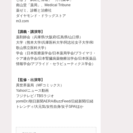
南山堂「薬局」、Medical Tribune
薬ゼミ、診断と治療社
ダイヤモンド・ドラッグストア
m3.com
【講義・講演等】
薬剤師会（兵庫県/大阪府/広島県/山口県）
大学（熊本大学/兵庫医科大学/同志社女子大学/和
歌山県立医科大学）
学会（日本医療薬学会/日本薬局学会/プライマリ・
ケア連合学会/日本腎臓病薬物療法学会/日本医薬品
情報学会/アプライド・セラピューティクス学会）
【監修・出演等】
異世界薬局（MFコミックス）
Yahoo!ニュース動画
フジテレビ / TBSラジオ
yomiDr./朝日新聞AERA/BuzzFeed/日経新聞/日経
トレンディ/大元気/女性自身/女子SPA!ほか