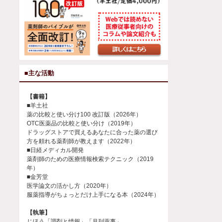
■主な活動
【書籍】
■羊土社
薬の比較と使い分け100 改訂版（2026年）
OTC医薬品の比較と使い分け（2019年）
ドラッグストアで買えるあなたに合った薬の選び
方を頼れる薬剤師が教えます（2022年）
■日経メディカル開発
薬剤師のための医療情報検索テクニック（2019
年）
■金芳堂
医学論文の活かし方（2020年）
服薬指導がちょっとだけ上手になる本（2024年）
【執筆】
じほう「調剤と情報」「月刊薬事」