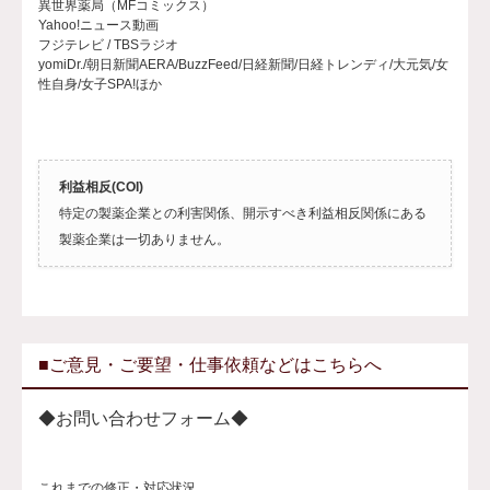
異世界薬局（MFコミックス）
Yahoo!ニュース動画
フジテレビ / TBSラジオ
yomiDr./朝日新聞AERA/BuzzFeed/日経新聞/日経トレンディ/大元気/女
性自身/女子SPA!ほか
利益相反(COI)
特定の製薬企業との利害関係、開示すべき利益相反関係にある
製薬企業は一切ありません。
■ご意見・ご要望・仕事依頼などはこちらへ
◆お問い合わせフォーム◆
これまでの修正・対応状況