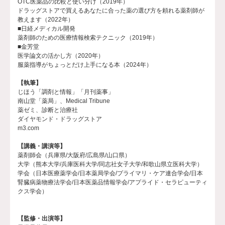
OTC医薬品の比較と使い分け（2019年）
ドラッグストアで買えるあなたに合った薬の選び方を頼れる薬剤師が
教えます（2022年）
■日経メディカル開発
薬剤師のための医療情報検索テクニック（2019年）
■金芳堂
医学論文の活かし方（2020年）
服薬指導がちょっとだけ上手になる本（2024年）
【執筆】
じほう「調剤と情報」「月刊薬事」
南山堂「薬局」、Medical Tribune
薬ゼミ、診断と治療社
ダイヤモンド・ドラッグストア
m3.com
【講義・講演等】
薬剤師会（兵庫県/大阪府/広島県/山口県）
大学（熊本大学/兵庫医科大学/同志社女子大学/和歌山県立医科大学）
学会（日本医療薬学会/日本薬局学会/プライマリ・ケア連合学会/日本
腎臓病薬物療法学会/日本医薬品情報学会/アプライド・セラピューティ
クス学会）
【監修・出演等】