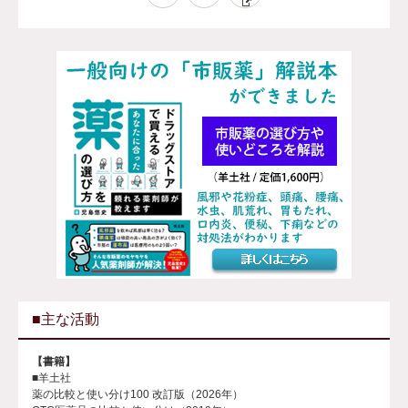
■主な活動
【書籍】
■羊土社
薬の比較と使い分け100 改訂版（2026年）