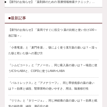
【新刊のお知らせ】「薬剤師のための 医療情報検索テクニック」…
■最新記事
【新刊のお知らせ】「薬局ですぐに役立つ 薬の比較と使い分け100＜
改訂版＞」
「小青竜湯」と「麦門冬湯」、咳によく使う漢方薬の違いは？～湿っ
た咳と乾いた咳への選び方
『シムビコート』と『アノーロ』、同じ吸入薬の違いは？～喘息に使
うICS+LABAと、COPDに使うLAMA+LABA
『バルトレックス』と『アメナリーフ』、同じ帯状疱疹の薬の違い
は？～効果と値段、腎障害時の使いやすさ、用法、髄液移行性
『リリカ』と『タリージェ』、同じ神経痛の薬の違いは？～効果と眠
気の副作用、値段、適応症の差