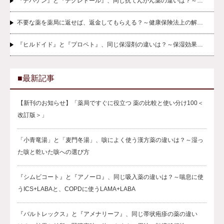
『デパケン』と『テグレトール』、同じ抗てんかん薬の違いは？～…
不要な薬を薬局に返せば、返金してもらえる？～健康保険法上の解…
『ヒルドイド』と『プロペト』、同じ保湿剤の違いは？～保湿効果…
■最新記事
【新刊のお知らせ】「薬局ですぐに役立つ 薬の比較と使い分け100＜
改訂版＞」
「小青竜湯」と「麦門冬湯」、咳によく使う漢方薬の違いは？～湿っ
た咳と乾いた咳への選び方
『シムビコート』と『アノーロ』、同じ吸入薬の違いは？～喘息に使
うICS+LABAと、COPDに使うLAMA+LABA
『バルトレックス』と『アメナリーフ』、同じ帯状疱疹の薬の違い