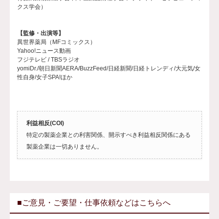
クス学会）
【監修・出演等】
異世界薬局（MFコミックス）
Yahoo!ニュース動画
フジテレビ / TBSラジオ
yomiDr./朝日新聞AERA/BuzzFeed/日経新聞/日経トレンディ/大元気/女
性自身/女子SPA!ほか
利益相反(COI)
特定の製薬企業との利害関係、開示すべき利益相反関係にある
製薬企業は一切ありません。
■ご意見・ご要望・仕事依頼などはこちらへ