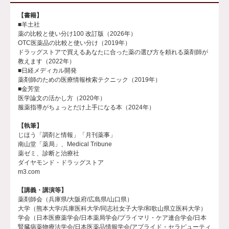
【書籍】
■羊土社
薬の比較と使い分け100 改訂版（2026年）
OTC医薬品の比較と使い分け（2019年）
ドラッグストアで買えるあなたに合った薬の選び方を頼れる薬剤師が
教えます（2022年）
■日経メディカル開発
薬剤師のための医療情報検索テクニック（2019年）
■金芳堂
医学論文の活かし方（2020年）
服薬指導がちょっとだけ上手になる本（2024年）
【執筆】
じほう「調剤と情報」「月刊薬事」
南山堂「薬局」、Medical Tribune
薬ゼミ、診断と治療社
ダイヤモンド・ドラッグストア
m3.com
【講義・講演等】
薬剤師会（兵庫県/大阪府/広島県/山口県）
大学（熊本大学/兵庫医科大学/同志社女子大学/和歌山県立医科大学）
学会（日本医療薬学会/日本薬局学会/プライマリ・ケア連合学会/日本
腎臓病薬物療法学会/日本医薬品情報学会/アプライド・セラピューティ