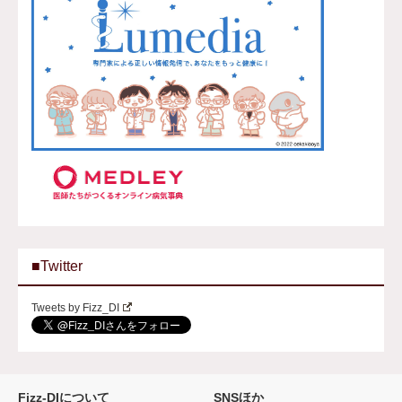
■Twitter
Tweets by Fizz_DI
Fizz-DIについて
SNSほか