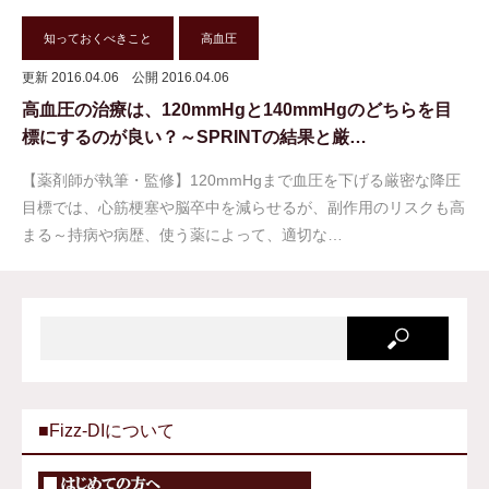
知っておくべきこと
高血圧
更新 2016.04.06
公開 2016.04.06
高血圧の治療は、120mmHgと140mmHgのどちらを目
標にするのが良い？～SPRINTの結果と厳…
【薬剤師が執筆・監修】120mmHgまで血圧を下げる厳密な降圧
目標では、心筋梗塞や脳卒中を減らせるが、副作用のリスクも高
まる～持病や病歴、使う薬によって、適切な…
■Fizz-DIについて