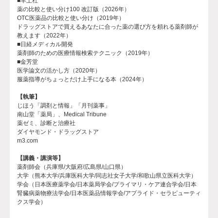
■羊土社
薬の比較と使い分け100 改訂版（2026年）
OTC医薬品の比較と使い分け（2019年）
ドラッグストアで買えるあなたに合った薬の選び方を頼れる薬剤師が
教えます（2022年）
■日経メディカル開発
薬剤師のための医療情報検索テクニック（2019年）
■金芳堂
医学論文の活かし方（2020年）
服薬指導がちょっとだけ上手になる本（2024年）
【執筆】
じほう「調剤と情報」「月刊薬事」
南山堂「薬局」、Medical Tribune
薬ゼミ、診断と治療社
ダイヤモンド・ドラッグストア
m3.com
【講義・講演等】
薬剤師会（兵庫県/大阪府/広島県/山口県）
大学（熊本大学/兵庫医科大学/同志社女子大学/和歌山県立医科大学）
学会（日本医療薬学会/日本薬局学会/プライマリ・ケア連合学会/日本
腎臓病薬物療法学会/日本医薬品情報学会/アプライド・セラピューティ
クス学会）