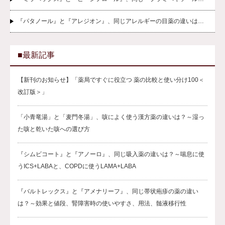
『パタノール』と『アレジオン』、同じアレルギーの目薬の違いは…
■最新記事
【新刊のお知らせ】「薬局ですぐに役立つ 薬の比較と使い分け100＜
改訂版＞」
「小青竜湯」と「麦門冬湯」、咳によく使う漢方薬の違いは？～湿っ
た咳と乾いた咳への選び方
『シムビコート』と『アノーロ』、同じ吸入薬の違いは？～喘息に使
うICS+LABAと、COPDに使うLAMA+LABA
『バルトレックス』と『アメナリーフ』、同じ帯状疱疹の薬の違い
は？～効果と値段、腎障害時の使いやすさ、用法、髄液移行性