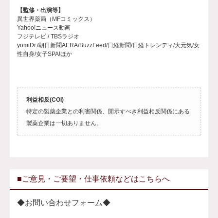
【監修・出演等】
異世界薬局（MFコミックス）
Yahoo!ニュース動画
フジテレビ / TBSラジオ
yomiDr./朝日新聞AERA/BuzzFeed/日経新聞/日経トレンディ/大元気/女
性自身/女子SPA!ほか
利益相反(COI)
特定の製薬企業との利害関係、開示すべき利益相反関係にある
製薬企業は一切ありません。
■ご意見・ご要望・仕事依頼などはこちらへ
◆お問い合わせフォーム◆