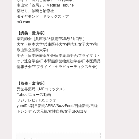
南山堂「薬局」、Medical Tribune
薬ゼミ、診断と治療社
ダイヤモンド・ドラッグストア
m3.com
【講義・講演等】
薬剤師会（兵庫県/大阪府/広島県/山口県）
大学（熊本大学/兵庫医科大学/同志社女子大学/和
歌山県立医科大学）
学会（日本医療薬学会/日本薬局学会/プライマリ・
ケア連合学会/日本腎臓病薬物療法学会/日本医薬品
情報学会/アプライド・セラピューティクス学会）
【監修・出演等】
異世界薬局（MFコミックス）
Yahoo!ニュース動画
フジテレビ / TBSラジオ
yomiDr./朝日新聞AERA/BuzzFeed/日経新聞/日経
トレンディ/大元気/女性自身/女子SPA!ほか