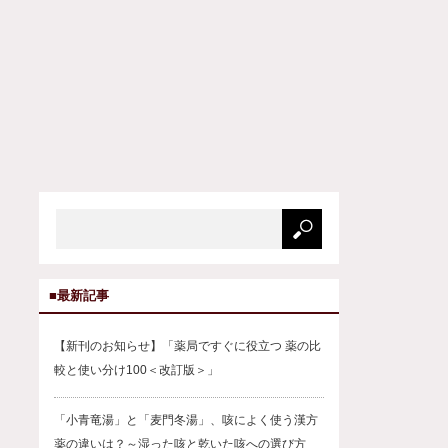
■最新記事
【新刊のお知らせ】「薬局ですぐに役立つ 薬の比
較と使い分け100＜改訂版＞」
「小青竜湯」と「麦門冬湯」、咳によく使う漢方
薬の違いは？～湿った咳と乾いた咳への選び方