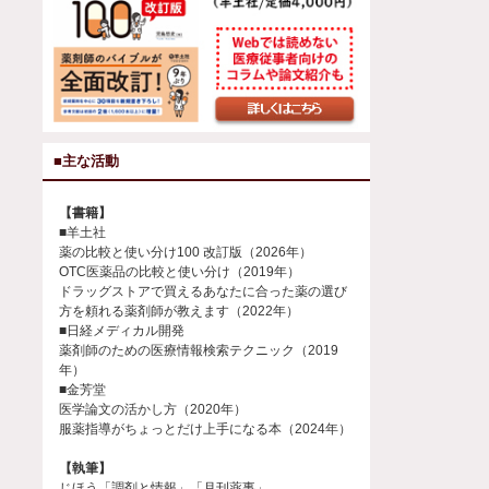
■主な活動
【書籍】
■羊土社
薬の比較と使い分け100 改訂版（2026年）
OTC医薬品の比較と使い分け（2019年）
ドラッグストアで買えるあなたに合った薬の選び
方を頼れる薬剤師が教えます（2022年）
■日経メディカル開発
薬剤師のための医療情報検索テクニック（2019
年）
■金芳堂
医学論文の活かし方（2020年）
服薬指導がちょっとだけ上手になる本（2024年）
【執筆】
じほう「調剤と情報」「月刊薬事」