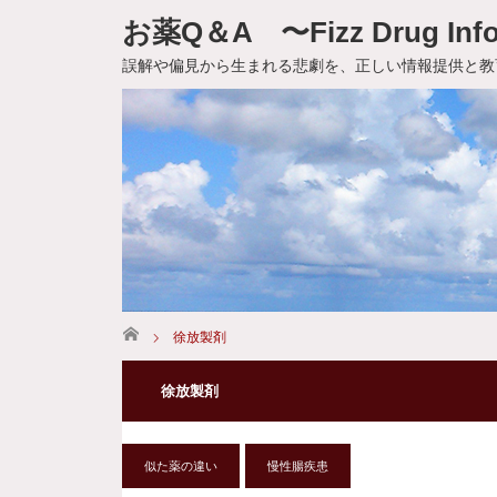
お薬Q＆A 〜Fizz Drug Info
誤解や偏見から生まれる悲劇を、正しい情報提供と教
ホーム
徐放製剤
徐放製剤
似た薬の違い
慢性腸疾患