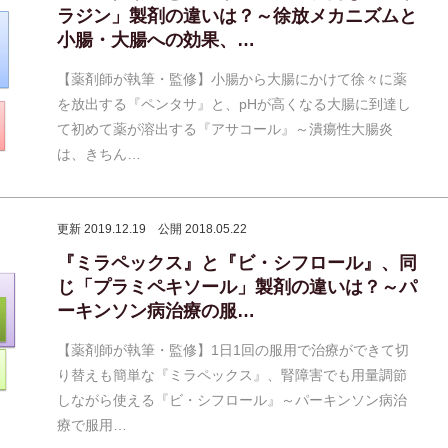
ラジン」製剤の違いは？～徐放メカニズムと
小腸・大腸への効果、…
【薬剤師が執筆・監修】小腸から大腸にかけて徐々に薬
を放出する『ペンタサ』と、pHが高くなる大腸に到達し
て初めて薬が溶出する『アサコール』～潰瘍性大腸炎
は、きちん…
更新 2019.12.19
公開 2018.05.22
『ミラペックス』と『ビ・シフロール』、同
じ「プラミペキソール」製剤の違いは？～パ
ーキンソン病治療の服…
【薬剤師が執筆・監修】1日1回の服用で治療ができて切
り替えも簡単な『ミラペックス』、腎障害でも用量調節
しながら使える『ビ・シフロール』～パーキンソン病治
療で服用…