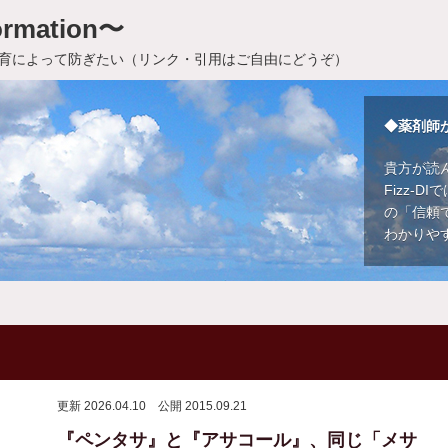
rmation〜
育によって防ぎたい（リンク・引用はご自由にどうぞ）
◆薬剤師
貴方が読
Fizz-
の「信頼
わかりや
更新 2026.04.10
公開 2015.09.21
『ペンタサ』と『アサコール』、同じ「メサ