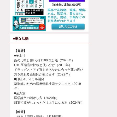
■主な活動
【書籍】
■羊土社
薬の比較と使い分け100 改訂版（2026年）
OTC医薬品の比較と使い分け（2019年）
ドラッグストアで買えるあなたに合った薬の選び
方を頼れる薬剤師が教えます（2022年）
■日経メディカル開発
薬剤師のための医療情報検索テクニック（2019
年）
■金芳堂
医学論文の活かし方（2020年）
服薬指導がちょっとだけ上手になる本（2024年）
【執筆】
じほう「調剤と情報」「月刊薬事」