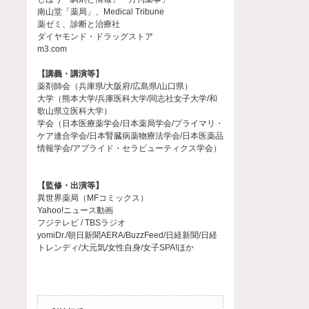
南山堂「薬局」、Medical Tribune
薬ゼミ、診断と治療社
ダイヤモンド・ドラッグストア
m3.com
【講義・講演等】
薬剤師会（兵庫県/大阪府/広島県/山口県）
大学（熊本大学/兵庫医科大学/同志社女子大学/和
歌山県立医科大学）
学会（日本医療薬学会/日本薬局学会/プライマリ・
ケア連合学会/日本腎臓病薬物療法学会/日本医薬品
情報学会/アプライド・セラピューティクス学会）
【監修・出演等】
異世界薬局（MFコミックス）
Yahoo!ニュース動画
フジテレビ / TBSラジオ
yomiDr./朝日新聞AERA/BuzzFeed/日経新聞/日経
トレンディ/大元気/女性自身/女子SPA!ほか