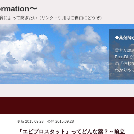
rmation〜
育によって防ぎたい（リンク・引用はご自由にどうぞ）
◆薬剤師
貴方が読
Fizz-
の「信頼
わかりや
更新 2015.09.28
公開 2015.09.28
『エビプロスタット』ってどんな薬？～前立