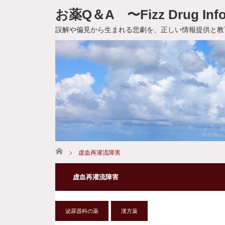
お薬Q＆A 〜Fizz Drug Info
誤解や偏見から生まれる悲劇を、正しい情報提供と教
ホーム
虚血再灌流障害
虚血再灌流障害
泌尿器科の薬
漢方薬