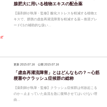
腺肥大に用いる植物エキスの配合薬
【薬剤師が執筆・監修】酸化ストレスを軽減する植物エ
キスで、膀胱の虚血再灌流障害を軽減する薬～推奨グレ
ードC1の補助的な扱い…
更新 2015.07.16
公開 2015.07.16
「虚血再灌流障害」とはどんなもの？～心筋
梗塞やクラッシュ症候群の総称
【薬剤師が執筆・監修】クラッシュ症候群は何故起こる
のか～止まっていた血流を急に復帰させてはいけない理
由…