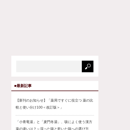
■最新記事
【新刊のお知らせ】「薬局ですぐに役立つ 薬の比
較と使い分け100＜改訂版＞」
「小青竜湯」と「麦門冬湯」、咳によく使う漢方
薬の違いは？～湿った咳と乾いた咳への選び方