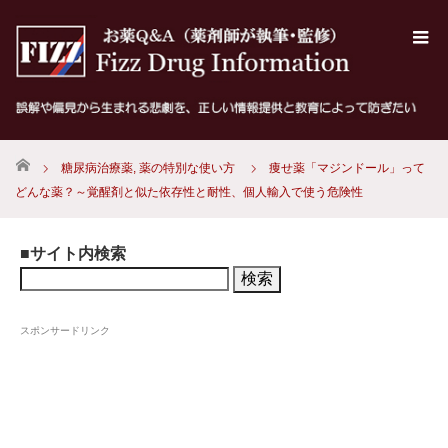
ホーム
糖尿病治療薬
,
薬の特別な使い方
痩せ薬「マジンドール」って
どんな薬？～覚醒剤と似た依存性と耐性、個人輸入で使う危険性
■サイト内検索
検
索:
スポンサードリンク