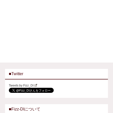
■Twitter
Tweets by Fizz_DI
■Fizz-DIについて