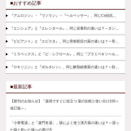
■おすすめ記事
『アムロジン』・『ワソラン』・『ヘルベッサー』、同じCa拮抗…
『エンシュア』と『エレンタール』、同じ栄養剤の違いは？～タン…
『ビビアント』と『エビスタ』、同じ骨粗鬆症の薬の違いは？～骨…
『ミラペックス』と『ビ・シフロール』、同じ「プラミペキソール…
『ロキソニン』と『ボルタレン』、同じ解熱鎮痛薬の違いは？～効…
■最新記事
【新刊のお知らせ】「薬局ですぐに役立つ 薬の比較と使い分け100＜
改訂版＞」
「小青竜湯」と「麦門冬湯」、咳によく使う漢方薬の違いは？～湿っ
た咳と乾いた咳への選び方