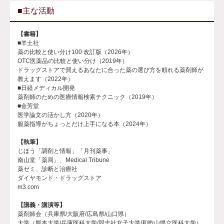
■主な活動
【書籍】
■羊土社
薬の比較と使い分け100 改訂版（2026年）
OTC医薬品の比較と使い分け（2019年）
ドラッグストアで買えるあなたに合った薬の選び方を頼れる薬剤師が
教えます（2022年）
■日経メディカル開発
薬剤師のための医療情報検索テクニック（2019年）
■金芳堂
医学論文の活かし方（2020年）
服薬指導がちょっとだけ上手になる本（2024年）
【執筆】
じほう「調剤と情報」「月刊薬事」
南山堂「薬局」、Medical Tribune
薬ゼミ、診断と治療社
ダイヤモンド・ドラッグストア
m3.com
【講義・講演等】
薬剤師会（兵庫県/大阪府/広島県/山口県）
大学（熊本大学/兵庫医科大学/同志社女子大学/和歌山県立医科大学）