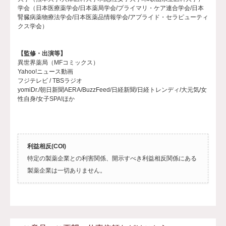
学会（日本医療薬学会/日本薬局学会/プライマリ・ケア連合学会/日本
腎臓病薬物療法学会/日本医薬品情報学会/アプライド・セラピューティ
クス学会）
【監修・出演等】
異世界薬局（MFコミックス）
Yahoo!ニュース動画
フジテレビ / TBSラジオ
yomiDr./朝日新聞AERA/BuzzFeed/日経新聞/日経トレンディ/大元気/女
性自身/女子SPA!ほか
利益相反(COI)
特定の製薬企業との利害関係、開示すべき利益相反関係にある
製薬企業は一切ありません。