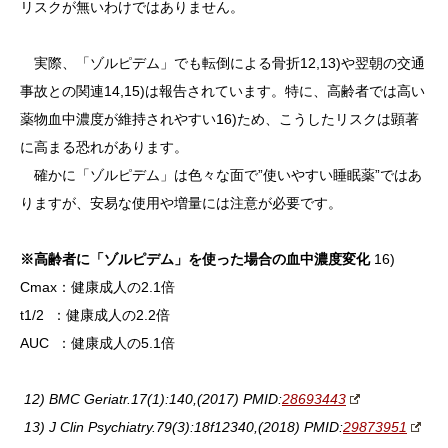
リスクが無いわけではありません。
実際、「ゾルピデム」でも転倒による骨折12,13)や翌朝の交通
事故との関連14,15)は報告されています。特に、高齢者では高い
薬物血中濃度が維持されやすい16)ため、こうしたリスクは顕著
に高まる恐れがあります。
確かに「ゾルピデム」は色々な面で”使いやすい睡眠薬”ではあ
りますが、安易な使用や増量には注意が必要です。
※高齢者に「ゾルピデム」を使った場合の血中濃度変化
16)
Cmax：健康成人の2.1倍
t1/2 ：健康成人の2.2倍
AUC ：健康成人の5.1倍
12) BMC Geriatr.17(1):140,(2017) PMID:
28693443
13) J Clin Psychiatry.79(3):18f12340,(2018) PMID:
29873951