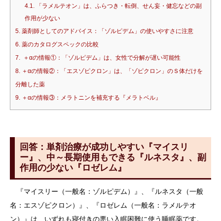
4.1.
「ラメルテオン」は、ふらつき・転倒、せん妄・健忘などの副
作用が少ない
5.
薬剤師としてのアドバイス：「ゾルピデム」の使いやすさに注意
6.
薬のカタログスペックの比較
7.
＋αの情報①：「ゾルピデム」は、女性で分解が遅い可能性
8.
＋αの情報②：「エスゾピクロン」は、「ゾピクロン」のＳ体だけを
分離した薬
9.
＋αの情報③：メラトニンを補充する『メラトベル』
回答：単剤治療が成功しやすい『マイスリ
ー』、中～長期使用もできる『ルネスタ』、副
作用の少ない『ロゼレム』
『マイスリー（一般名：ゾルピデム）』、『ルネスタ（一般
名：エスゾピクロン）』、『ロゼレム（一般名：ラメルテオ
ン）』は、いずれも寝付きの悪い入眠困難に使う睡眠薬です。