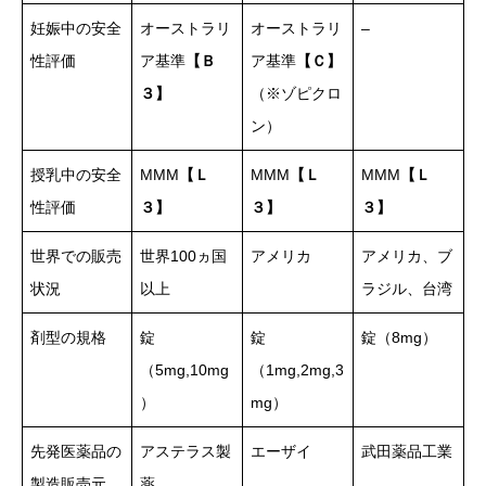
妊娠中の安全
オーストラリ
オーストラリ
–
性評価
ア基準
【Ｂ
ア基準
【Ｃ】
３】
（※ゾピクロ
ン）
授乳中の安全
MMM
【Ｌ
MMM
【Ｌ
MMM
【Ｌ
性評価
３】
３】
３】
世界での販売
世界100ヵ国
アメリカ
アメリカ、ブ
状況
以上
ラジル、台湾
剤型の規格
錠
錠
錠（8mg）
（5mg,10mg
（1mg,2mg,3
）
mg）
先発医薬品の
アステラス製
エーザイ
武田薬品工業
製造販売元
薬