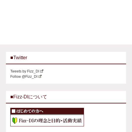
■Twitter
Tweets by Fizz_DI
Follow @Fizz_DI
■Fizz-DIについて