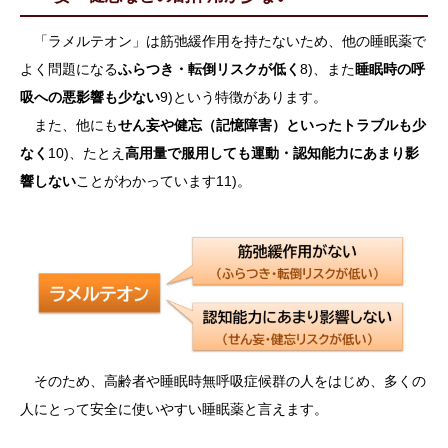
「ラメルテオン」は筋弛緩作用を持たないため、他の睡眠薬で
よく問題になる
ふらつき・転倒リスクが低く
8)、また
睡眠時の呼
吸への悪影響も少ない
9)という特徴があります。
また、他にも
せん妄や健忘（記憶障害）といったトラブルも少
なく
10)、たとえ
高用量で服用しても運動・認知能力にあまり影
響しない
ことがわかっています11)。
そのため、高齢者や睡眠時無呼吸症候群の人をはじめ、多くの
人にとって安全に使いやすい睡眠薬と言えます。