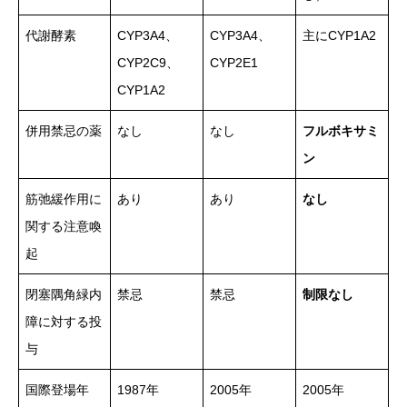
代謝酵素
CYP3A4、
CYP3A4、
主にCYP1A2
CYP2C9、
CYP2E1
CYP1A2
併用禁忌の薬
なし
なし
フルボキサミ
ン
筋弛緩作用に
あり
あり
なし
関する注意喚
起
閉塞隅角緑内
禁忌
禁忌
制限なし
障に対する投
与
国際登場年
1987年
2005年
2005年