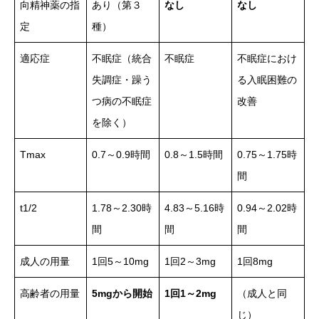
向精神薬の指
あり（第３
なし
なし
定
種）
適応症
不眠症（統合
不眠症
不眠症におけ
失調症・躁う
る入眠困難の
つ病の不眠症
改善
を除く）
Tmax
0.7～0.9時間
0.8～1.5時間
0.75～1.75時
間
t1/2
1.78～2.30時
4.83～5.16時
0.94～2.02時
間
間
間
成人の用量
1回5～10mg
1回2～3mg
1回8mg
高齢者の用量
5mgから開始
1回1～2mg
（成人と同
じ）