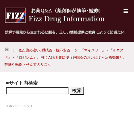
ホーム
似た薬の違い
,
睡眠薬・抗不安薬
『マイスリー』・『ルネス
タ』・『ロゼレム』、同じ入眠困難に使う睡眠薬の違いは？～治療効果と、
苦味や転倒・せん妄のリスク
■サイト内検索
検
索:
スポンサードリンク