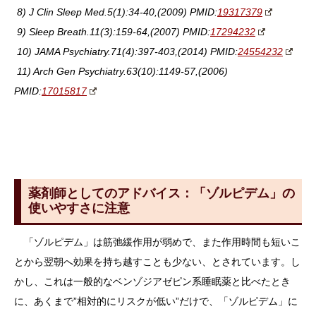
8) J Clin Sleep Med.5(1):34-40,(2009) PMID:
19317379
9) Sleep Breath.11(3):159-64,(2007) PMID:
17294232
10) JAMA Psychiatry.71(4):397-403,(2014) PMID:
24554232
11) Arch Gen Psychiatry.63(10):1149-57,(2006)
PMID:
17015817
薬剤師としてのアドバイス：「ゾルピデム」の
使いやすさに注意
「ゾルピデム」は筋弛緩作用が弱めで、また作用時間も短いこ
とから翌朝へ効果を持ち越すことも少ない、とされています。し
かし、これは一般的なベンゾジアゼピン系睡眠薬と比べたとき
に、あくまで”相対的にリスクが低い”だけで、「ゾルピデム」に