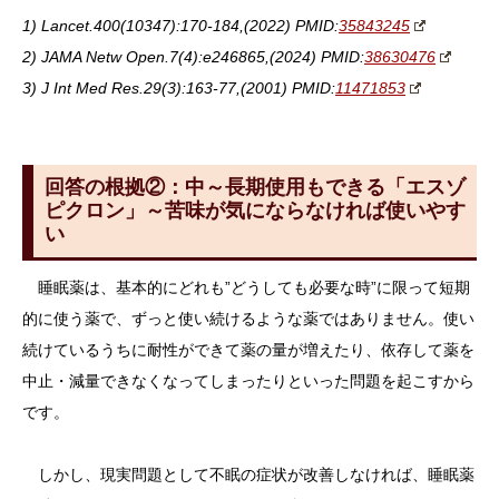
1) Lancet.400(10347):170-184,(2022) PMID:
35843245
2) JAMA Netw Open.7(4):e246865,(2024) PMID:
38630476
3) J Int Med Res.29(3):163-77,(2001) PMID:
11471853
回答の根拠②：中～長期使用もできる「エスゾ
ピクロン」～苦味が気にならなければ使いやす
い
睡眠薬は、基本的にどれも”どうしても必要な時”に限って短期
的に使う薬で、ずっと使い続けるような薬ではありません。使い
続けているうちに耐性ができて薬の量が増えたり、依存して薬を
中止・減量できなくなってしまったりといった問題を起こすから
です。
しかし、現実問題として不眠の症状が改善しなければ、睡眠薬