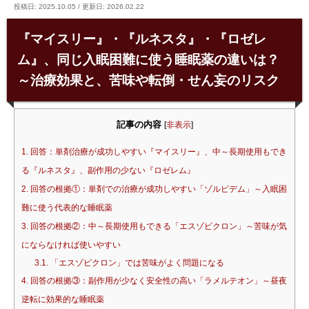
投稿日: 2025.10.05
/
更新日: 2026.02.22
『マイスリー』・『ルネスタ』・『ロゼレ
ム』、同じ入眠困難に使う睡眠薬の違いは？
～治療効果と、苦味や転倒・せん妄のリスク
記事の内容
[
非表示
]
1.
回答：単剤治療が成功しやすい『マイスリー』、中～長期使用もでき
る『ルネスタ』、副作用の少ない『ロゼレム』
2.
回答の根拠①：単剤での治療が成功しやすい「ゾルピデム」～入眠困
難に使う代表的な睡眠薬
3.
回答の根拠②：中～長期使用もできる「エスゾピクロン」～苦味が気
にならなければ使いやすい
3.1.
「エスゾピクロン」では苦味がよく問題になる
4.
回答の根拠③：副作用が少なく安全性の高い「ラメルテオン」～昼夜
逆転に効果的な睡眠薬