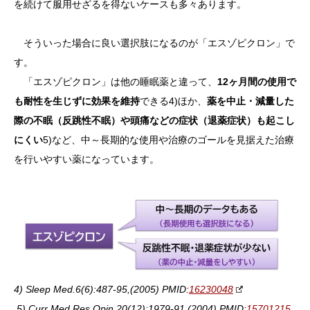
を続けて服用せざるを得ないケースも多々あります。
そういった場合に良い選択肢になるのが「エスゾピクロン」で
す。
「エスゾピクロン」は他の睡眠薬と違って、
12ヶ月間の使用で
も耐性を生じずに効果を維持
できる4)ほか、
薬を中止・減量した
際の不眠（反跳性不眠）や頭痛などの症状（退薬症状）も起こし
にくい
5)など、中～長期的な使用や治療のゴールを見据えた治療
を行いやすい薬になっています。
4) Sleep Med.6(6):487-95,(2005) PMID:
16230048
5) Curr Med Res Opin.20(12):1979-91,(2004) PMID:
15701215