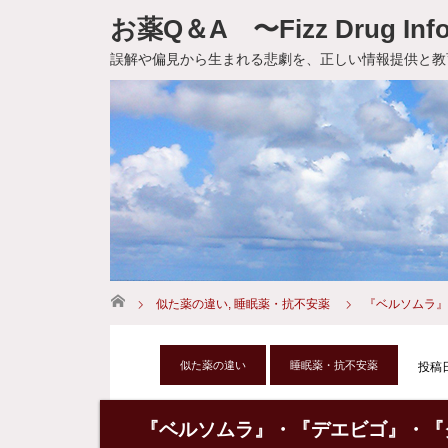
お薬Q＆A 〜Fizz Drug Info
誤解や偏見から生まれる悲劇を、正しい情報提供と教
ホーム
似た薬の違い
,
睡眠薬・抗不安薬
『ベルソムラ』
似た薬の違い
睡眠薬・抗不安薬
投稿日:
『ベルソムラ』・『デエビゴ』・『