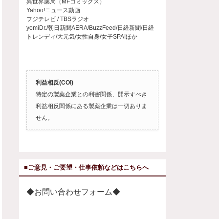
異世界薬局（MFコミックス）
Yahoo!ニュース動画
フジテレビ / TBSラジオ
yomiDr./朝日新聞AERA/BuzzFeed/日経新聞/日経
トレンディ/大元気/女性自身/女子SPA!ほか
利益相反(COI)
特定の製薬企業との利害関係、開示すべき
利益相反関係にある製薬企業は一切ありま
せん。
■ご意見・ご要望・仕事依頼などはこちらへ
◆お問い合わせフォーム◆