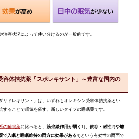
や治療状況によって使い分けるのが一般的です。
受容体拮抗薬「スボレキサント」～豊富な国内の
ダリドレキサント」は、いずれもオレキシン受容体拮抗薬とい
抗することで眠気を催す、新しいタイプの睡眠薬です。
系の睡眠薬
に比べると、
筋弛緩作用が弱く
1)
、依存・耐性
2)
や離
薬で入眠と睡眠維持の両方に効果がある
4)という有効性の両面で