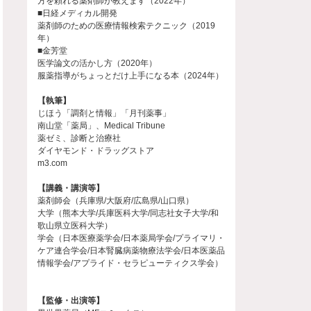
方を頼れる薬剤師が教えます（2022年）
■日経メディカル開発
薬剤師のための医療情報検索テクニック（2019
年）
■金芳堂
医学論文の活かし方（2020年）
服薬指導がちょっとだけ上手になる本（2024年）
【執筆】
じほう「調剤と情報」「月刊薬事」
南山堂「薬局」、Medical Tribune
薬ゼミ、診断と治療社
ダイヤモンド・ドラッグストア
m3.com
【講義・講演等】
薬剤師会（兵庫県/大阪府/広島県/山口県）
大学（熊本大学/兵庫医科大学/同志社女子大学/和
歌山県立医科大学）
学会（日本医療薬学会/日本薬局学会/プライマリ・
ケア連合学会/日本腎臓病薬物療法学会/日本医薬品
情報学会/アプライド・セラピューティクス学会）
【監修・出演等】