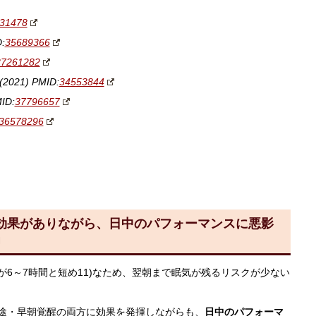
31478
:
35689366
37261282
(2021) PMID:
34553844
MID:
37796657
36578296
効果がありながら、日中のパフォーマンスに悪影
」
6～7時間と短め11)なため、翌朝まで眠気が残るリスクが少ない
途・早朝覚醒の両方に効果を発揮しながらも、
日中のパフォーマ