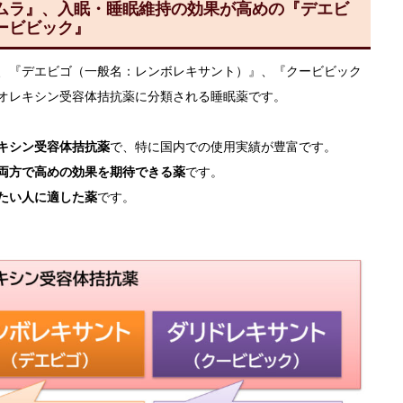
ムラ』、入眠・睡眠維持の効果が高めの『デエビ
ービビック』
、『デエビゴ（一般名：レンボレキサント）』、『クービビック
オレキシン受容体拮抗薬に分類される睡眠薬です。
キシン受容体拮抗薬
で、特に国内での使用実績が豊富です。
両方で高めの効果を期待できる薬
です。
たい人に適した薬
です。