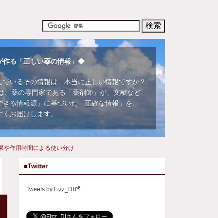
が作る「正しい薬の情報」◆
んでいるその情報は、本当に正しい情報ですか？
DIでは、薬の専門家である「薬剤師」が、文献など
できる情報源」に基づいた「正確な情報」を、
すくお届けします。
果や作用時間による使い分け
■Twitter
Tweets by Fizz_DI