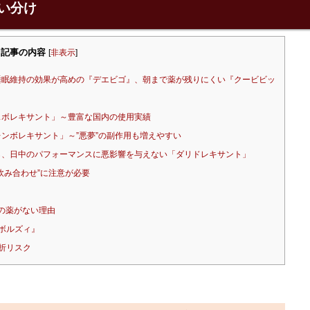
い分け
記事の内容
[
非表示
]
眠維持の効果が高めの『デエビゴ』、朝まで薬が残りにくい『クービビッ
スボレキサント」～豊富な国内の使用実績
ンボレキサント」～”悪夢”の副作用も増えやすい
、日中のパフォーマンスに悪影響を与えない「ダリドレキサント」
飲み合わせ”に注意が必要
の薬がない理由
ボルズィ』
折リスク