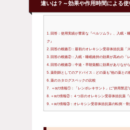
違いは？～効果や作用時間による使
1.
回答：使用実績が豊富な『ベルソムラ』、入眠・睡
ク』
2.
回答の根拠①：最初のオレキシン受容体拮抗薬「
3.
回答の根拠②：入眠・睡眠維持の効果が高めの「レ
4.
回答の根拠③：中途・早朝覚醒に効果がありながら
5.
薬剤師としてのアドバイス：どの薬も”他の薬との
6.
薬のカタログスペックの比較
7.
＋αの情報①：「レンボレキサント」に”併用禁忌”
8.
＋αの情報②：４つ目のオレキシン受容体拮抗薬『
9.
＋αの情報③：オレキシン受容体拮抗薬の転倒・骨