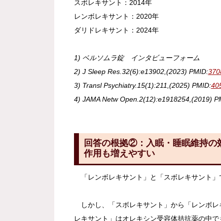
スボレキサント：2014年
レンボレキサント：2020年
ダリドレキサント：2024年
1) ベルソムラ錠 インタビューフォーム
2) J Sleep Res.32(6):e13902,(2023) PMID:
370
3) Transl Psychiatry.15(1):211,(2025) PMID:
40
4) JAMA Netw Open.2(12):e1918254,(2019) P
回答の根拠②：入眠・睡眠維持の
作用も増えやすい
「レンボレキサント」と「スボレキサント」で
しかし、「スボレキサント」から「レンボレキ
レキサント」はオレキシン受容体拮抗薬の中で