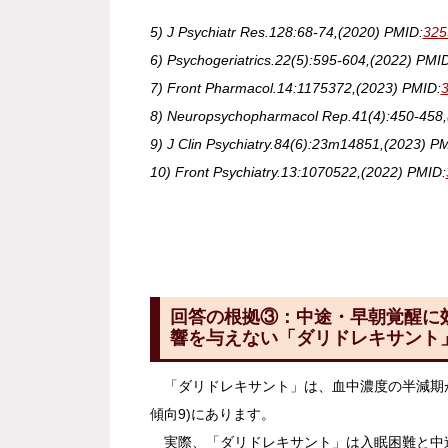
5) J Psychiatr Res.128:68-74,(2020) PMID:
325
6) Psychogeriatrics.22(5):595-604,(2022) PMID
7) Front Pharmacol.14:1175372,(2023) PMID:
8) Neuropsychopharmacol Rep.41(4):450-458,
9) J Clin Psychiatry.84(6):23m14851,(2023) P
10) Front Psychiatry.13:1070522,(2022) PMID:
回答の根拠
③
：中途・早朝覚醒に
響を与えない「ダリドレキサント
「ダリドレキサント」は、血中濃度の半減期が
傾向9)にあります。
実際、「ダリドレキサント」は入眠困難と中