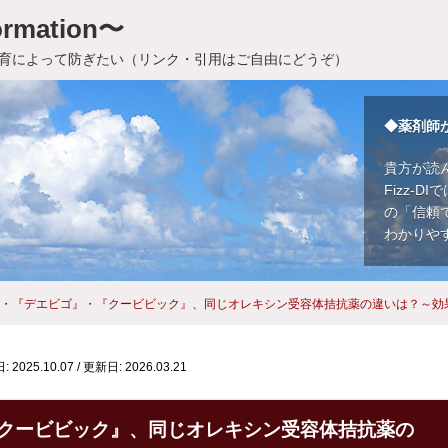
rmation〜
育によって防ぎたい（リンク・引用はご自由にどうぞ）
◆薬剤師
貴方が読
Fizz-
の「信頼
わかりや
・『デエビゴ』・『クービビック』、同じオレキシン受容体拮抗薬の違いは？～効
 2025.10.07
/
更新日: 2026.03.21
クービビック』、同じオレキシン受容体拮抗薬の