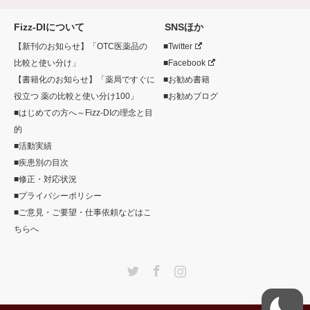
Fizz-DIについて
SNSほか
【新刊のお知らせ】「OTC医薬品の
■Twitter
比較と使い分け」
■Facebook
【書籍化のお知らせ】「薬局ですぐに
■お勧め書籍
役立つ 薬の比較と使い分け100」
■お勧めブログ
■はじめての方へ～Fizz-DIの理念と目
的
■活動実績
■疾患別の目次
■修正・対応状況
■プライバシーポリシー
■ご意見・ご要望・仕事依頼などはこ
ちらへ
Twitter
Facebook
Instagram