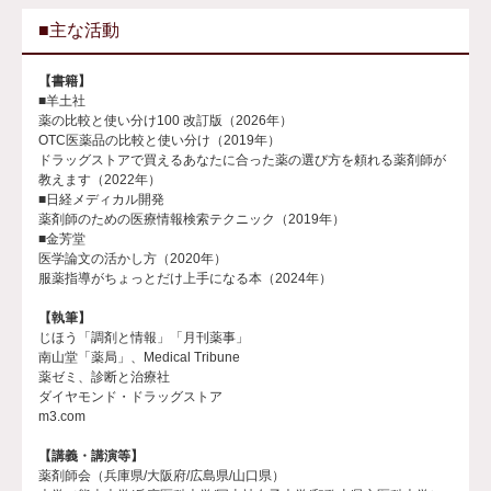
■主な活動
【書籍】
■羊土社
薬の比較と使い分け100 改訂版（2026年）
OTC医薬品の比較と使い分け（2019年）
ドラッグストアで買えるあなたに合った薬の選び方を頼れる薬剤師が
教えます（2022年）
■日経メディカル開発
薬剤師のための医療情報検索テクニック（2019年）
■金芳堂
医学論文の活かし方（2020年）
服薬指導がちょっとだけ上手になる本（2024年）
【執筆】
じほう「調剤と情報」「月刊薬事」
南山堂「薬局」、Medical Tribune
薬ゼミ、診断と治療社
ダイヤモンド・ドラッグストア
m3.com
【講義・講演等】
薬剤師会（兵庫県/大阪府/広島県/山口県）