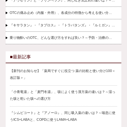
『ナウゼリン』と『プリンペラン』、同じ吐き気止めの違いは？～…
OTCの痛み止め（内服・外用）、各成分の特徴から考える使い分…
『キサラタン』・『タプロス』・『トラバタンズ』・『ルミガン』…
乗り物酔いのOTC、どんな選び方をすれば良い？～予防・治療の…
■最新記事
【新刊のお知らせ】「薬局ですぐに役立つ 薬の比較と使い分け100＜
改訂版＞」
「小青竜湯」と「麦門冬湯」、咳によく使う漢方薬の違いは？～湿っ
た咳と乾いた咳への選び方
『シムビコート』と『アノーロ』、同じ吸入薬の違いは？～喘息に使
うICS+LABAと、COPDに使うLAMA+LABA