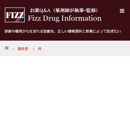
ホーム
腸疾患
痔