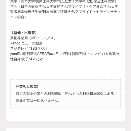
大学（熊本大学/兵庫医科大学/同志社女子大学/和歌山県立医科大学）
学会（日本医療薬学会/日本薬局学会/プライマリ・ケア連合学会/日本
腎臓病薬物療法学会/日本医薬品情報学会/アプライド・セラピューティ
クス学会）
【監修・出演等】
異世界薬局（MFコミックス）
Yahoo!ニュース動画
フジテレビ / TBSラジオ
yomiDr./朝日新聞AERA/BuzzFeed/日経新聞/日経トレンディ/大元気/女
性自身/女子SPA!ほか
利益相反(COI)
特定の製薬企業との利害関係、開示すべき利益相反関係にある
製薬企業は一切ありません。