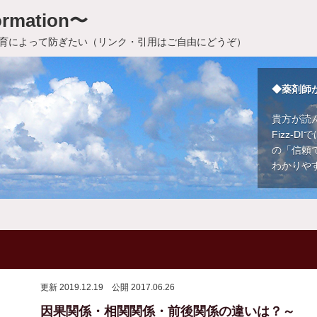
rmation〜
育によって防ぎたい（リンク・引用はご自由にどうぞ）
◆薬剤師
貴方が読
Fizz-
の「信頼
わかりや
更新 2019.12.19
公開 2017.06.26
因果関係・相関関係・前後関係の違いは？～