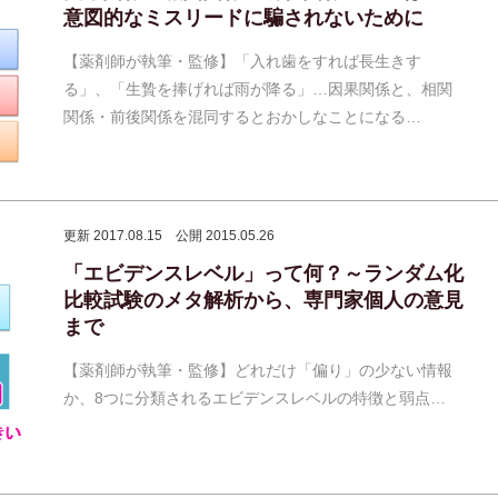
意図的なミスリードに騙されないために
【薬剤師が執筆・監修】「入れ歯をすれば長生きす
る」、「生贄を捧げれば雨が降る」…因果関係と、相関
関係・前後関係を混同するとおかしなことになる…
更新 2017.08.15
公開 2015.05.26
「エビデンスレベル」って何？～ランダム化
比較試験のメタ解析から、専門家個人の意見
まで
【薬剤師が執筆・監修】どれだけ「偏り」の少ない情報
か、8つに分類されるエビデンスレベルの特徴と弱点…