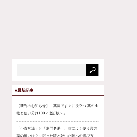
■最新記事
【新刊のお知らせ】「薬局ですぐに役立つ 薬の比
較と使い分け100＜改訂版＞」
「小青竜湯」と「麦門冬湯」、咳によく使う漢方
薬の違いは？～湿った咳と乾いた咳への選び方