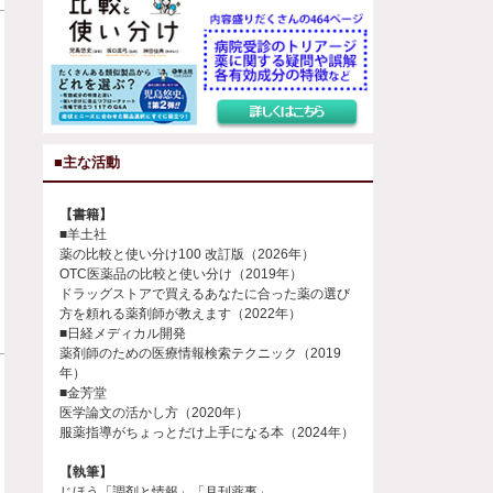
■主な活動
【書籍】
■羊土社
薬の比較と使い分け100 改訂版（2026年）
OTC医薬品の比較と使い分け（2019年）
ドラッグストアで買えるあなたに合った薬の選び
方を頼れる薬剤師が教えます（2022年）
■日経メディカル開発
薬剤師のための医療情報検索テクニック（2019
年）
■金芳堂
医学論文の活かし方（2020年）
服薬指導がちょっとだけ上手になる本（2024年）
【執筆】
じほう「調剤と情報」「月刊薬事」