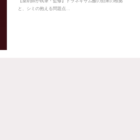
【薬剤師が執筆・監修】トラネキサム酸の効果の根拠
と、シミの抱える問題点…