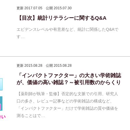
更新 2017.07.05
公開 2015.07.30
【目次】統計リテラシーに関するQ&A
エビデンスレベルや有意差など、統計に関係したQ&Aで
す…
更新 2015.08.28
公開 2015.08.28
「インパクトファクター」の大きい学術雑誌
が、価値の高い雑誌？～被引用数のからくり
【薬剤師が執筆・監修】否定的な文脈での引用、研究人
口の多さ、レビュー記事などの学術雑誌の構成など、
「インパクトファクター」だけで学術雑誌の質や価値を
測ることはで…