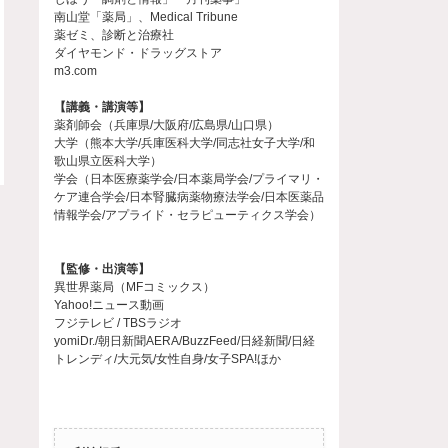
南山堂「薬局」、Medical Tribune
薬ゼミ、診断と治療社
ダイヤモンド・ドラッグストア
m3.com
【講義・講演等】
薬剤師会（兵庫県/大阪府/広島県/山口県）
大学（熊本大学/兵庫医科大学/同志社女子大学/和
歌山県立医科大学）
学会（日本医療薬学会/日本薬局学会/プライマリ・
ケア連合学会/日本腎臓病薬物療法学会/日本医薬品
情報学会/アプライド・セラピューティクス学会）
【監修・出演等】
異世界薬局（MFコミックス）
Yahoo!ニュース動画
フジテレビ / TBSラジオ
yomiDr./朝日新聞AERA/BuzzFeed/日経新聞/日経
トレンディ/大元気/女性自身/女子SPA!ほか