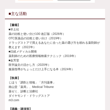
■主な活動
【書籍】
■羊土社
薬の比較と使い分け100 改訂版（2026年）
OTC医薬品の比較と使い分け（2019年）
ドラッグストアで買えるあなたに合った薬の選び方を頼れる薬剤師が
教えます（2022年）
■日経メディカル開発
薬剤師のための医療情報検索テクニック（2019年）
■金芳堂
医学論文の活かし方（2020年）
服薬指導がちょっとだけ上手になる本（2024年）
【執筆】
じほう「調剤と情報」「月刊薬事」
南山堂「薬局」、Medical Tribune
薬ゼミ、診断と治療社
ダイヤモンド・ドラッグストア
m3.com
【講義・講演等】