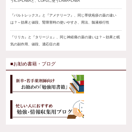
うICS+LABAと、COPDに使うLAMA+LABA
『バルトレックス』と『アメナリーフ』、同じ帯状疱疹の薬の違い
は？～効果と値段、腎障害時の使いやすさ、用法、髄液移行性
『リリカ』と『タリージェ』、同じ神経痛の薬の違いは？～効果と眠
気の副作用、値段、適応症の差
■お勧め書籍・ブログ