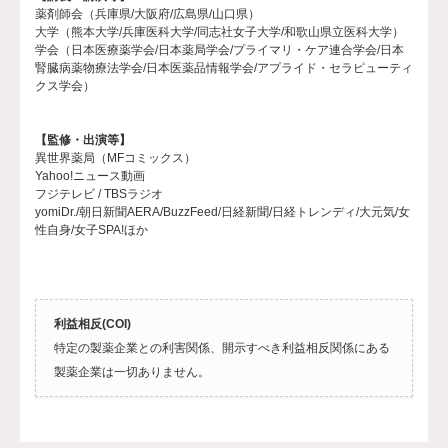
薬剤師会（兵庫県/大阪府/広島県/山口県）
大学（熊本大学/兵庫医科大学/同志社女子大学/和歌山県立医科大学）
学会（日本医療薬学会/日本薬局学会/プライマリ・ケア連合学会/日本
腎臓病薬物療法学会/日本医薬品情報学会/アプライド・セラピューティ
クス学会）
【監修・出演等】
異世界薬局（MFコミックス）
Yahoo!ニュース動画
フジテレビ / TBSラジオ
yomiDr./朝日新聞AERA/BuzzFeed/日経新聞/日経トレンディ/大元気/女
性自身/女子SPA!ほか
利益相反(COI)
特定の製薬企業との利害関係、開示すべき利益相反関係にある
製薬企業は一切ありません。