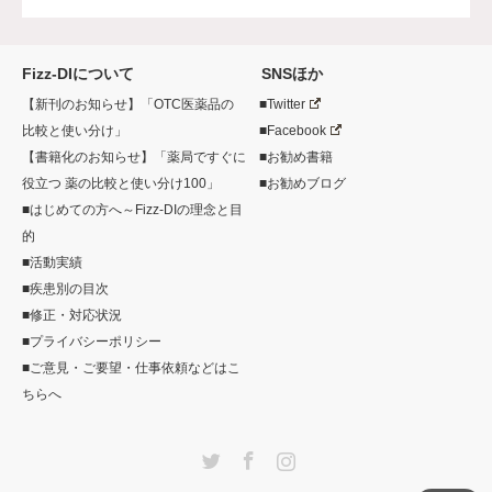
Fizz-DIについて
SNSほか
【新刊のお知らせ】「OTC医薬品の
■Twitter
比較と使い分け」
■Facebook
【書籍化のお知らせ】「薬局ですぐに
■お勧め書籍
役立つ 薬の比較と使い分け100」
■お勧めブログ
■はじめての方へ～Fizz-DIの理念と目
的
■活動実績
■疾患別の目次
■修正・対応状況
■プライバシーポリシー
■ご意見・ご要望・仕事依頼などはこ
ちらへ
Twitter
Facebook
Instagram