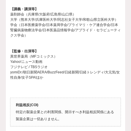
【講義・講演等】
薬剤師会（兵庫県/大阪府/広島県/山口県）
大学（熊本大学/兵庫医科大学/同志社女子大学/和歌山県立医科大学）
学会（日本医療薬学会/日本薬局学会/プライマリ・ケア連合学会/日本
腎臓病薬物療法学会/日本医薬品情報学会/アプライド・セラピューティ
クス学会）
【監修・出演等】
異世界薬局（MFコミックス）
Yahoo!ニュース動画
フジテレビ / TBSラジオ
yomiDr./朝日新聞AERA/BuzzFeed/日経新聞/日経トレンディ/大元気/女
性自身/女子SPA!ほか
利益相反(COI)
特定の製薬企業との利害関係、開示すべき利益相反関係にある
製薬企業は一切ありません。