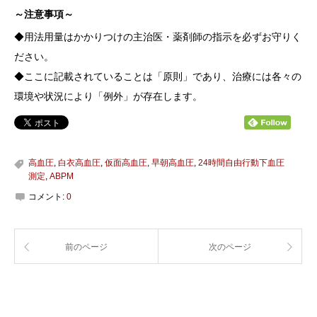
～注意事項～
◆用法用量はかかりつけの主治医・薬剤師の指示を必ずお守りく
ださい。
◆ここに記載されていることは「原則」であり、治療には各々の
環境や状況により「例外」が存在します。
高血圧
,
白衣高血圧
,
仮面高血圧
,
早朝高血圧
,
24時間自由行動下血圧
測定
,
ABPM
コメント:
0
前のページ
次のページ