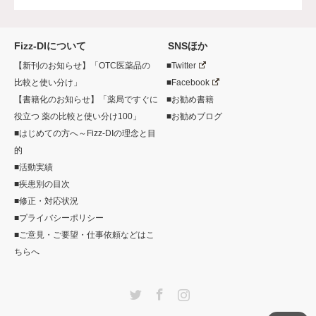
Fizz-DIについて
SNSほか
【新刊のお知らせ】「OTC医薬品の
■Twitter
比較と使い分け」
■Facebook
【書籍化のお知らせ】「薬局ですぐに
■お勧め書籍
役立つ 薬の比較と使い分け100」
■お勧めブログ
■はじめての方へ～Fizz-DIの理念と目
的
■活動実績
■疾患別の目次
■修正・対応状況
■プライバシーポリシー
■ご意見・ご要望・仕事依頼などはこ
ちらへ
Twitter
Facebook
Instagram