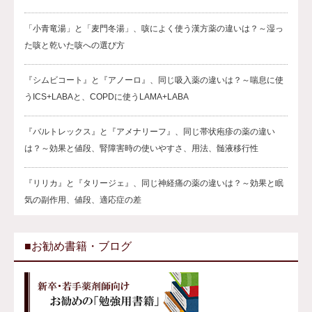
「小青竜湯」と「麦門冬湯」、咳によく使う漢方薬の違いは？～湿っ
た咳と乾いた咳への選び方
『シムビコート』と『アノーロ』、同じ吸入薬の違いは？～喘息に使
うICS+LABAと、COPDに使うLAMA+LABA
『バルトレックス』と『アメナリーフ』、同じ帯状疱疹の薬の違い
は？～効果と値段、腎障害時の使いやすさ、用法、髄液移行性
『リリカ』と『タリージェ』、同じ神経痛の薬の違いは？～効果と眠
気の副作用、値段、適応症の差
■お勧め書籍・ブログ