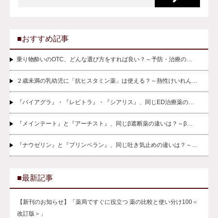
■おすすめ記事
乗り物酔いのOTC、どんな選び方をすれば良い？～予防・治療の…
２歳未満の乳幼児に「抗ヒスタミン薬」は使える？～熱性けいれん…
『バイアグラ』・『レビトラ』・『シアリス』、同じED治療薬の…
『メインテート』と『アーチスト』、同じβ遮断薬の違いは？～β…
『ナウゼリン』と『プリンペラン』、同じ吐き気止めの違いは？～…
■最新記事
【新刊のお知らせ】「薬局ですぐに役立つ 薬の比較と使い分け100＜
改訂版＞」