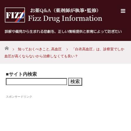
ホーム
知っておくべきこと
,
高血圧
「白衣高血圧」は、診察室でしか
血圧が高くならないから治療しなくても良い？
■サイト内検索
検
索:
スポンサードリンク