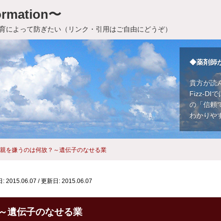
rmation〜
育によって防ぎたい（リンク・引用はご自由にどうぞ）
◆薬剤師
貴方が読
Fizz-
の「信頼
わかりや
親を嫌うのは何故？～遺伝子のなせる業
 2015.06.07
/
更新日: 2015.06.07
～遺伝子のなせる業