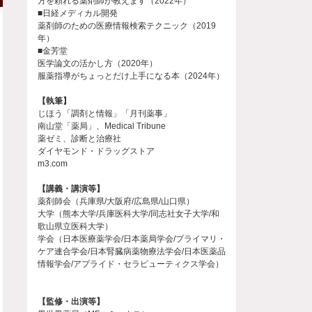
方を頼れる薬剤師が教えます（2022年）
■日経メディカル開発
薬剤師のための医療情報検索テクニック（2019
年）
■金芳堂
医学論文の活かし方（2020年）
服薬指導がちょっとだけ上手になる本（2024年）
【執筆】
じほう「調剤と情報」「月刊薬事」
南山堂「薬局」、Medical Tribune
薬ゼミ、診断と治療社
ダイヤモンド・ドラッグストア
m3.com
【講義・講演等】
薬剤師会（兵庫県/大阪府/広島県/山口県）
大学（熊本大学/兵庫医科大学/同志社女子大学/和
歌山県立医科大学）
学会（日本医療薬学会/日本薬局学会/プライマリ・
ケア連合学会/日本腎臓病薬物療法学会/日本医薬品
情報学会/アプライド・セラピューティクス学会）
【監修・出演等】