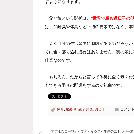
すようになります。
父と娘という関係は、”
世界で最も遺伝子の
は、加齢臭や体臭など上辺の要素ではなく、本
よく自分の生活習慣に原因があるのだろうか
ては全く落ち込む必要はありません。実の娘に
仕業なのです。
もちろん、だからと言って体臭に全く気を付
もできる限りの配慮をするのが礼儀です。
体臭
,
加齢臭
,
親子関係
,
遺伝子
コメント
『アデホスコーワ』ってどんな薬？～生体のエネルギー通