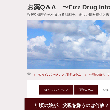
お薬Q＆A 〜Fizz Drug Info
誤解や偏見から生まれる悲劇を、正しい情報提供と教
ホーム
知っておくべきこと
,
薬学コラム
年頃の娘が、父
知っておくべきこと
薬学コラム
投稿日:
年頃の娘が、父親を嫌うのは何故？