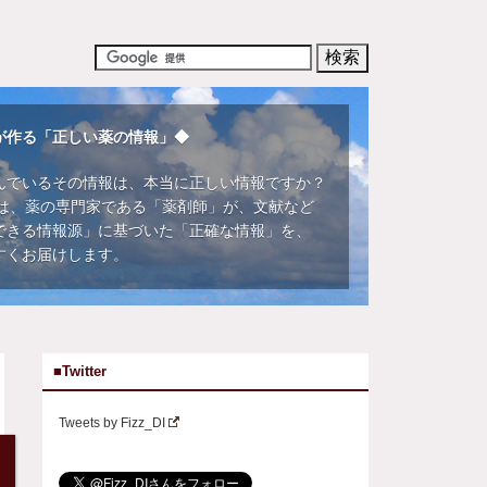
が作る「正しい薬の情報」◆
んでいるその情報は、本当に正しい情報ですか？
DIでは、薬の専門家である「薬剤師」が、文献など
できる情報源」に基づいた「正確な情報」を、
すくお届けします。
■Twitter
Tweets by Fizz_DI