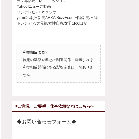
異世界薬局（MFコミックス）
Yahoo!ニュース動画
フジテレビ / TBSラジオ
yomiDr./朝日新聞AERA/BuzzFeed/日経新聞/日経
トレンディ/大元気/女性自身/女子SPA!ほか
利益相反(COI)
特定の製薬企業との利害関係、開示すべき
利益相反関係にある製薬企業は一切ありま
せん。
■ご意見・ご要望・仕事依頼などはこちらへ
◆お問い合わせフォーム◆