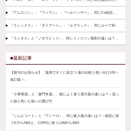
『アムロジン』・『ワソラン』・『ヘルベッサー』、同じCa拮抗…
『ラシックス』・『ダイアート』・『ルプラック』、同じループ利…
『ランタス』と『ノボラピッド』、同じインスリン製剤の違いは？…
■最新記事
【新刊のお知らせ】「薬局ですぐに役立つ 薬の比較と使い分け100＜
改訂版＞」
「小青竜湯」と「麦門冬湯」、咳によく使う漢方薬の違いは？～湿っ
た咳と乾いた咳への選び方
『シムビコート』と『アノーロ』、同じ吸入薬の違いは？～喘息に使
うICS+LABAと、COPDに使うLAMA+LABA