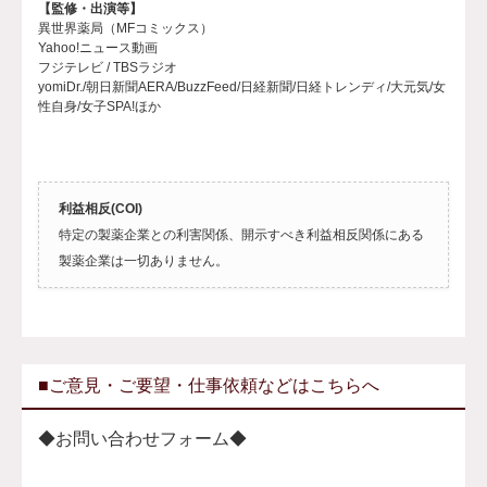
【監修・出演等】
異世界薬局（MFコミックス）
Yahoo!ニュース動画
フジテレビ / TBSラジオ
yomiDr./朝日新聞AERA/BuzzFeed/日経新聞/日経トレンディ/大元気/女
性自身/女子SPA!ほか
利益相反(COI)
特定の製薬企業との利害関係、開示すべき利益相反関係にある
製薬企業は一切ありません。
■ご意見・ご要望・仕事依頼などはこちらへ
◆お問い合わせフォーム◆