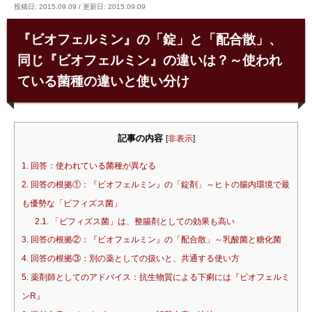
投稿日: 2015.09.09
/
更新日: 2015.09.09
『ビオフェルミン』の「錠」と「配合散」、
同じ『ビオフェルミン』の違いは？～使われ
ている菌種の違いと使い分け
記事の内容
[
非表示
]
1.
回答：使われている菌種が異なる
2.
回答の根拠①：『ビオフェルミン』の「錠剤」～ヒトの腸内環境で最
も優勢な「ビフィズス菌」
2.1.
「ビフィズス菌」は、整腸剤としての効果も高い
3.
回答の根拠②：『ビオフェルミン』の「配合散」～乳酸菌と糖化菌
4.
回答の根拠③：別の薬としての扱いと、共通する使い方
5.
薬剤師としてのアドバイス：抗生物質による下痢には『ビオフェルミ
ンR』