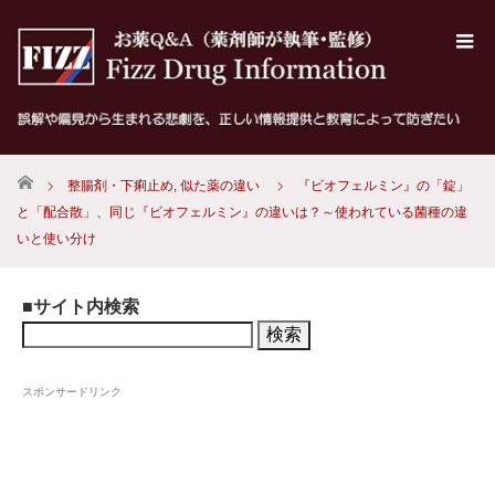
ホーム
整腸剤・下痢止め
,
似た薬の違い
『ビオフェルミン』の「錠」
と「配合散」、同じ『ビオフェルミン』の違いは？～使われている菌種の違
いと使い分け
■サイト内検索
検
索:
スポンサードリンク