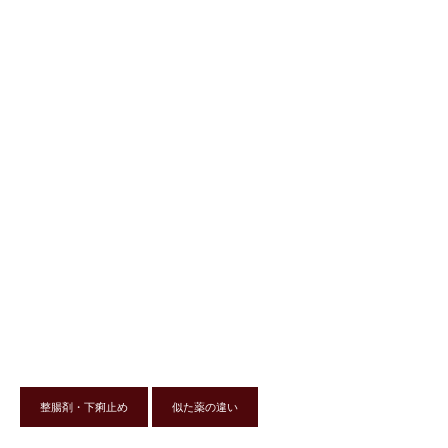
整腸剤・下痢止め
似た薬の違い