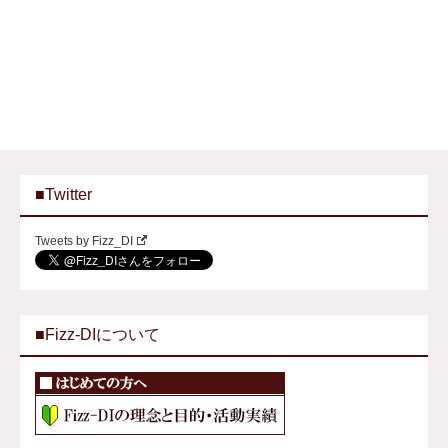
■Twitter
Tweets by Fizz_DI
■Fizz-DIについて