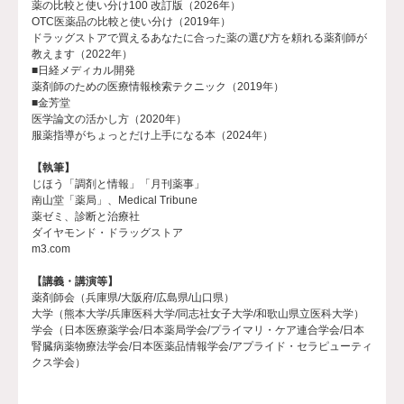
薬の比較と使い分け100 改訂版（2026年）
OTC医薬品の比較と使い分け（2019年）
ドラッグストアで買えるあなたに合った薬の選び方を頼れる薬剤師が
教えます（2022年）
■日経メディカル開発
薬剤師のための医療情報検索テクニック（2019年）
■金芳堂
医学論文の活かし方（2020年）
服薬指導がちょっとだけ上手になる本（2024年）
【執筆】
じほう「調剤と情報」「月刊薬事」
南山堂「薬局」、Medical Tribune
薬ゼミ、診断と治療社
ダイヤモンド・ドラッグストア
m3.com
【講義・講演等】
薬剤師会（兵庫県/大阪府/広島県/山口県）
大学（熊本大学/兵庫医科大学/同志社女子大学/和歌山県立医科大学）
学会（日本医療薬学会/日本薬局学会/プライマリ・ケア連合学会/日本
腎臓病薬物療法学会/日本医薬品情報学会/アプライド・セラピューティ
クス学会）