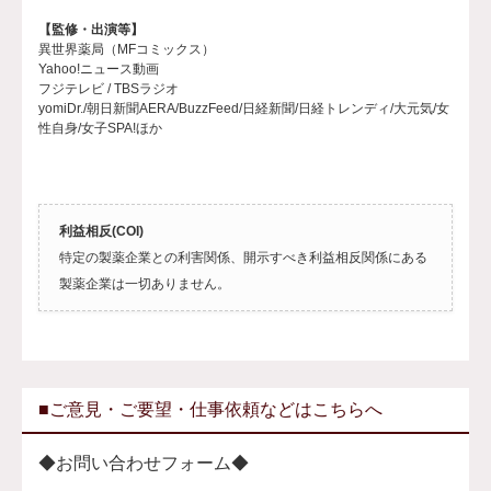
【監修・出演等】
異世界薬局（MFコミックス）
Yahoo!ニュース動画
フジテレビ / TBSラジオ
yomiDr./朝日新聞AERA/BuzzFeed/日経新聞/日経トレンディ/大元気/女
性自身/女子SPA!ほか
利益相反(COI)
特定の製薬企業との利害関係、開示すべき利益相反関係にある
製薬企業は一切ありません。
■ご意見・ご要望・仕事依頼などはこちらへ
◆お問い合わせフォーム◆