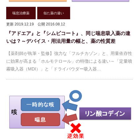
喘息治療薬
似た薬の違い
更新 2019.12.19
公開 2016.08.12
『アドエア』と『シムビコート』、同じ喘息吸入薬の違
いは？～デバイス・用法用量の幅と、薬の性質差
【薬剤師が執筆・監修】強力な「フルチカゾン」と、用量依存性
に効果が高まる「ホルモテロール」の特徴による違い～「定量噴
霧吸入器（MDI）」と「ドライパウダー吸入器…