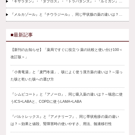
『キサラタン』・『タプロス』・『トラバタンズ』・『ルミガン』…
『メルカゾール』と『チウラジール』、同じ甲状腺の薬の違いは？…
■最新記事
【新刊のお知らせ】「薬局ですぐに役立つ 薬の比較と使い分け100＜
改訂版＞」
「小青竜湯」と「麦門冬湯」、咳によく使う漢方薬の違いは？～湿っ
た咳と乾いた咳への選び方
『シムビコート』と『アノーロ』、同じ吸入薬の違いは？～喘息に使
うICS+LABAと、COPDに使うLAMA+LABA
『バルトレックス』と『アメナリーフ』、同じ帯状疱疹の薬の違い
は？～効果と値段、腎障害時の使いやすさ、用法、髄液移行性