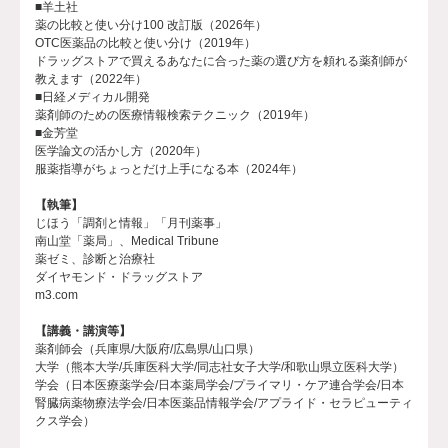
■羊土社
薬の比較と使い分け100 改訂版（2026年）
OTC医薬品の比較と使い分け（2019年）
ドラッグストアで買えるあなたに合った薬の選び方を頼れる薬剤師が
教えます（2022年）
■日経メディカル開発
薬剤師のための医療情報検索テクニック（2019年）
■金芳堂
医学論文の活かし方（2020年）
服薬指導がちょっとだけ上手になる本（2024年）
【執筆】
じほう「調剤と情報」「月刊薬事」
南山堂「薬局」、Medical Tribune
薬ゼミ、診断と治療社
ダイヤモンド・ドラッグストア
m3.com
【講義・講演等】
薬剤師会（兵庫県/大阪府/広島県/山口県）
大学（熊本大学/兵庫医科大学/同志社女子大学/和歌山県立医科大学）
学会（日本医療薬学会/日本薬局学会/プライマリ・ケア連合学会/日本
腎臓病薬物療法学会/日本医薬品情報学会/アプライド・セラピューティ
クス学会）