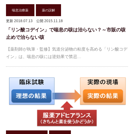
喘息治療薬
薬の誤解
更新 2018.07.13
公開 2015.11.18
「リン酸コデイン」で喘息の咳は治らない？～市販の咳
止めで治らない咳
【薬剤師が執筆・監修】気道分泌物の粘度を高める「リン酸コデ
イン」は、喘息の咳には逆効果で禁忌…