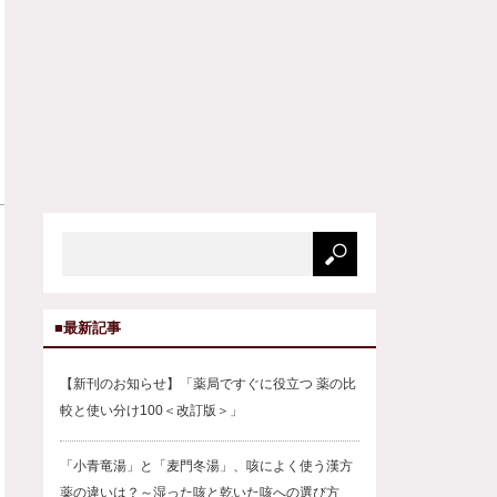
■最新記事
【新刊のお知らせ】「薬局ですぐに役立つ 薬の比
較と使い分け100＜改訂版＞」
「小青竜湯」と「麦門冬湯」、咳によく使う漢方
薬の違いは？～湿った咳と乾いた咳への選び方