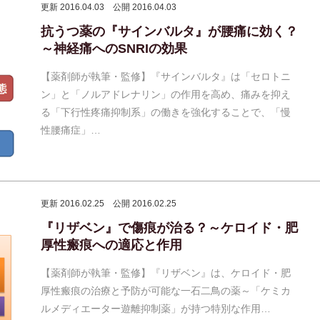
更新 2016.04.03
公開 2016.04.03
抗うつ薬の『サインバルタ』が腰痛に効く？
～神経痛へのSNRIの効果
【薬剤師が執筆・監修】『サインバルタ』は「セロトニ
ン」と「ノルアドレナリン」の作用を高め、痛みを抑え
る「下行性疼痛抑制系」の働きを強化することで、「慢
性腰痛症」…
更新 2016.02.25
公開 2016.02.25
『リザベン』で傷痕が治る？～ケロイド・肥
厚性瘢痕への適応と作用
【薬剤師が執筆・監修】『リザベン』は、ケロイド・肥
厚性瘢痕の治療と予防が可能な一石二鳥の薬～「ケミカ
ルメディエーター遊離抑制薬」が持つ特別な作用…