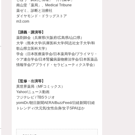
南山堂「薬局」、Medical Tribune
薬ゼミ、診断と治療社
ダイヤモンド・ドラッグストア
m3.com
【講義・講演等】
薬剤師会（兵庫県/大阪府/広島県/山口県）
大学（熊本大学/兵庫医科大学/同志社女子大学/和
歌山県立医科大学）
学会（日本医療薬学会/日本薬局学会/プライマリ・
ケア連合学会/日本腎臓病薬物療法学会/日本医薬品
情報学会/アプライド・セラピューティクス学会）
【監修・出演等】
異世界薬局（MFコミックス）
Yahoo!ニュース動画
フジテレビ / TBSラジオ
yomiDr./朝日新聞AERA/BuzzFeed/日経新聞/日経
トレンディ/大元気/女性自身/女子SPA!ほか