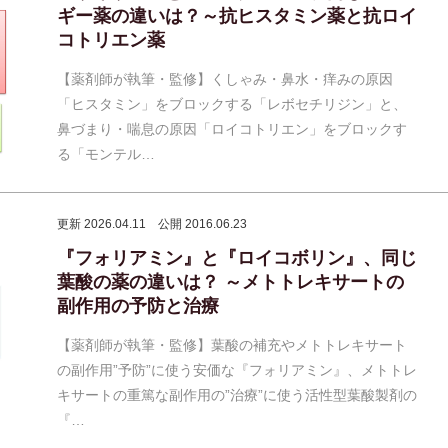
ギー薬の違いは？～抗ヒスタミン薬と抗ロイ
コトリエン薬
【薬剤師が執筆・監修】くしゃみ・鼻水・痒みの原因
「ヒスタミン」をブロックする「レボセチリジン」と、
鼻づまり・喘息の原因「ロイコトリエン」をブロックす
る「モンテル…
更新 2026.04.11
公開 2016.06.23
『フォリアミン』と『ロイコボリン』、同じ
葉酸の薬の違いは？ ～メトトレキサートの
副作用の予防と治療
【薬剤師が執筆・監修】葉酸の補充やメトトレキサート
の副作用”予防”に使う安価な『フォリアミン』、メトトレ
キサートの重篤な副作用の”治療”に使う活性型葉酸製剤の
『…