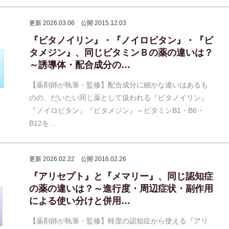
更新 2026.03.06
公開 2015.12.03
『ビタノイリン』・『ノイロビタン』・『ビ
タメジン』、同じビタミンＢの薬の違いは？
～誘導体・配合成分の…
【薬剤師が執筆・監修】配合成分に細かな違いはあるも
のの、だいたい同じ薬として扱われる『ビタノイリン』
『ノイロビタン』『ビタメジン』～ビタミンB1・B6・
B12を…
更新 2026.02.22
公開 2016.02.26
『アリセプト』と『メマリー』、同じ認知症
の薬の違いは？～進行度・周辺症状・副作用
による使い分けと併用…
【薬剤師が執筆・監修】軽度の認知症から使える『アリ