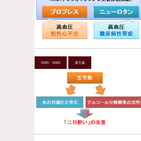
SSRI・SNRI
漢方薬