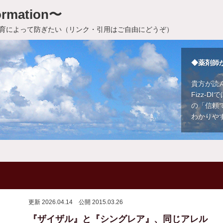
rmation〜
育によって防ぎたい（リンク・引用はご自由にどうぞ）
◆薬剤師
貴方が読
Fizz-
の「信頼
わかりや
更新 2026.04.14
公開 2015.03.26
『ザイザル』と『シングレア』、同じアレル