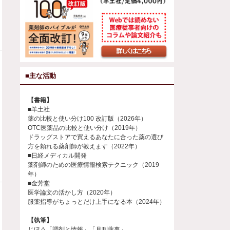
■主な活動
【書籍】
■羊土社
薬の比較と使い分け100 改訂版（2026年）
OTC医薬品の比較と使い分け（2019年）
ドラッグストアで買えるあなたに合った薬の選び
方を頼れる薬剤師が教えます（2022年）
■日経メディカル開発
薬剤師のための医療情報検索テクニック（2019
年）
■金芳堂
医学論文の活かし方（2020年）
服薬指導がちょっとだけ上手になる本（2024年）
【執筆】
じほう「調剤と情報」「月刊薬事」