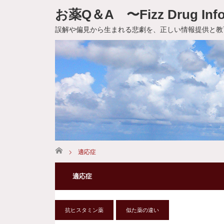
お薬Q＆A 〜Fizz Drug Info
誤解や偏見から生まれる悲劇を、正しい情報提供と教
ホーム
適応症
適応症
抗ヒスタミン薬
似た薬の違い