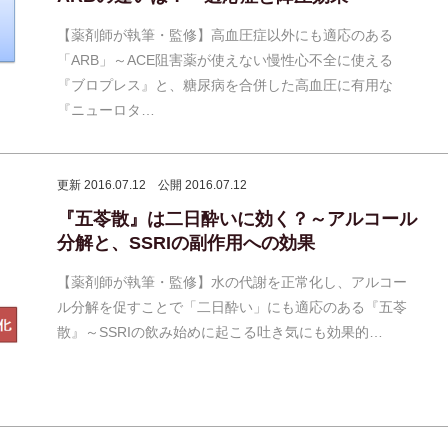
【薬剤師が執筆・監修】高血圧症以外にも適応のある
「ARB」～ACE阻害薬が使えない慢性心不全に使える
『ブロプレス』と、糖尿病を合併した高血圧に有用な
『ニューロタ…
更新 2016.07.12
公開 2016.07.12
『五苓散』は二日酔いに効く？～アルコール
分解と、SSRIの副作用への効果
【薬剤師が執筆・監修】水の代謝を正常化し、アルコー
ル分解を促すことで「二日酔い」にも適応のある『五苓
散』～SSRIの飲み始めに起こる吐き気にも効果的…