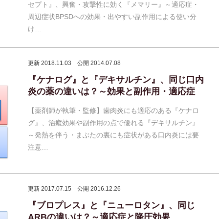
セプト』、興奮・攻撃性に効く『メマリー』～適応症・
周辺症状BPSDへの効果・出やすい副作用による使い分
け…
更新 2018.11.03
公開 2014.07.08
『ケナログ』と『デキサルチン』、同じ口内
炎の薬の違いは？～効果と副作用・適応症
【薬剤師が執筆・監修】歯肉炎にも適応のある『ケナロ
グ』、治癒効果や副作用の点で優れる『デキサルチン』
～発熱を伴う・まぶたの裏にも症状がある口内炎には要
注意…
更新 2017.07.15
公開 2016.12.26
『ブロプレス』と『ニューロタン』、同じ
ARBの違いは？～適応症と降圧効果