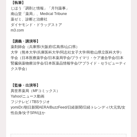
【執筆】
じほう「調剤と情報」「月刊薬事」
南山堂「薬局」、Medical Tribune
薬ゼミ、診断と治療社
ダイヤモンド・ドラッグストア
m3.com
【講義・講演等】
薬剤師会（兵庫県/大阪府/広島県/山口県）
大学（熊本大学/兵庫医科大学/同志社女子大学/和歌山県立医科大学）
学会（日本医療薬学会/日本薬局学会/プライマリ・ケア連合学会/日本
腎臓病薬物療法学会/日本医薬品情報学会/アプライド・セラピューティ
クス学会）
【監修・出演等】
異世界薬局（MFコミックス）
Yahoo!ニュース動画
フジテレビ / TBSラジオ
yomiDr./朝日新聞AERA/BuzzFeed/日経新聞/日経トレンディ/大元気/女
性自身/女子SPA!ほか