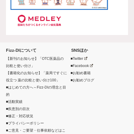
Fizz-DIについて
SNSほか
【新刊のお知らせ】「OTC医薬品の
■Twitter
比較と使い分け」
■Facebook
【書籍化のお知らせ】「薬局ですぐに
■お勧め書籍
役立つ 薬の比較と使い分け100」
■お勧めブログ
■はじめての方へ～Fizz-DIの理念と目
的
■活動実績
■疾患別の目次
■修正・対応状況
■プライバシーポリシー
■ご意見・ご要望・仕事依頼などはこ