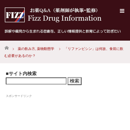
ホーム
薬の飲み方
,
薬物動態学
「リファンピシン」は何故、食前に飲
む必要があるのか？
■サイト内検索
検
索:
スポンサードリンク