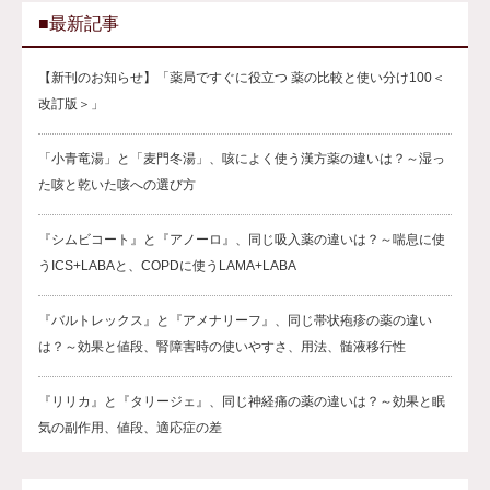
■最新記事
【新刊のお知らせ】「薬局ですぐに役立つ 薬の比較と使い分け100＜
改訂版＞」
「小青竜湯」と「麦門冬湯」、咳によく使う漢方薬の違いは？～湿っ
た咳と乾いた咳への選び方
『シムビコート』と『アノーロ』、同じ吸入薬の違いは？～喘息に使
うICS+LABAと、COPDに使うLAMA+LABA
『バルトレックス』と『アメナリーフ』、同じ帯状疱疹の薬の違い
は？～効果と値段、腎障害時の使いやすさ、用法、髄液移行性
『リリカ』と『タリージェ』、同じ神経痛の薬の違いは？～効果と眠
気の副作用、値段、適応症の差