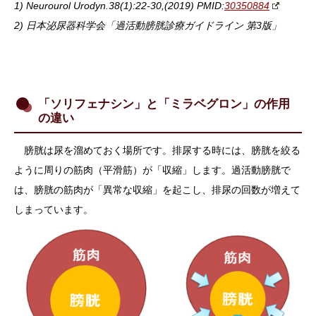
1) Neurourol Urodyn.38(1):22-30,(2019) PMID:
30350884
2) 日本泌尿器科学会「過活動膀胱診療ガイドライン 第3版」
「ソリフェナシン」と「ミラベグロン」の作用
の違い
膀胱は尿を溜めておく場所です。排尿する時には、膀胱を絞る
ように周りの筋肉（平滑筋）が「収縮」します。過活動膀胱で
は、膀胱の筋肉が「異常な収縮」を起こし、排尿の回数が増えて
しまっています。