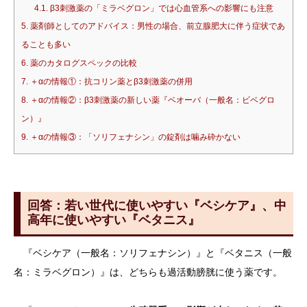
4.1.
β3刺激薬の「ミラベグロン」では心血管系への影響にも注意
5.
薬剤師としてのアドバイス：男性の場合、前立腺肥大に伴う症状であ
ることも多い
6.
薬のカタログスペックの比較
7.
＋αの情報①：抗コリン薬とβ3刺激薬の併用
8.
＋αの情報②：β3刺激薬の新しい薬『ベオーバ（一般名：ビベグロ
ン）』
9.
＋αの情報③：「ソリフェナシン」の錠剤は噛み砕かない
回答：若い世代に使いやすい『ベシケア』、中
高年に使いやすい『ベタニス』
『ベシケア（一般名：ソリフェナシン）』と『ベタニス（一般
名：ミラベグロン）』は、どちらも過活動膀胱に使う薬です。