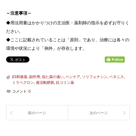
～注意事項～
◆用法用量はかかりつけの主治医・薬剤師の指示を必ずお守りく
ださい。
◆ここに記載されていることは「原則」であり、治療には各々の
環境や状況により「例外」が存在します。
β3刺激薬
,
副作用
,
似た薬の違い
,
ベシケア
,
ソリフェナシン
,
ベタニス
,
ミラベグロン
,
過活動膀胱
,
抗コリン薬
コメント:
0
前のページ
次のページ