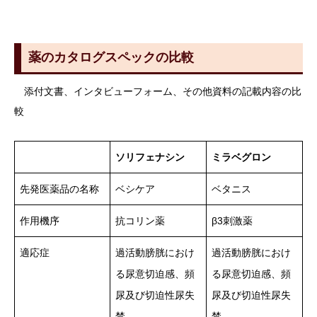
薬のカタログスペックの比較
添付文書、インタビューフォーム、その他資料の記載内容の比
較
ソリフェナシン
ミラベグロン
先発医薬品の名称
ベシケア
ベタニス
作用機序
抗コリン薬
β3刺激薬
適応症
過活動膀胱におけ
過活動膀胱におけ
る尿意切迫感、頻
る尿意切迫感、頻
尿及び切迫性尿失
尿及び切迫性尿失
禁
禁