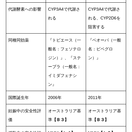
代謝酵素への影響
CYP3A4で代謝さ
CYP3A4で代謝さ
れる
れる、CYP2D6を
阻害する
同種同効薬
『トビエース（一
『ベオーバ（一般
般名：フェソテロ
名：ビベグロ
ジン）』、『ステ
ン）』
ーブラ（一般名：
イミダフェナシ
ン』
国際誕生年
2006年
2011年
妊娠中の安全性評
オーストラリア基
オーストラリア基
価
準
【Ｂ３】
準
【Ｂ３】