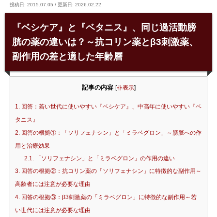
投稿日: 2015.07.05
/
更新日: 2026.02.22
『ベシケア』と『ベタニス』、同じ過活動膀
胱の薬の違いは？～抗コリン薬とβ3刺激薬、
副作用の差と適した年齢層
記事の内容
[
非表示
]
1.
回答：若い世代に使いやすい『ベシケア』、中高年に使いやすい『ベ
タニス』
2.
回答の根拠①：「ソリフェナシン」と「ミラベグロン」～膀胱への作
用と治療効果
2.1.
「ソリフェナシン」と「ミラベグロン」の作用の違い
3.
回答の根拠②：抗コリン薬の「ソリフェナシン」に特徴的な副作用～
高齢者には注意が必要な理由
4.
回答の根拠③：β3刺激薬の「ミラベグロン」に特徴的な副作用～若
い世代には注意が必要な理由