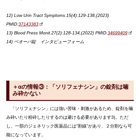
12) Low Urin Tract Symptoms.15(4):129-138,(2023)
PMID:
37143383
13) Blood Press Monit.27(2):128-134,(2022) PMID:
34699409
14) ベオーバ錠 インタビューフォーム
＋αの情報③：「ソリフェナシン」の錠剤は噛
み砕かない
「ソリフェナシン」には強い苦味・刺激があるため、錠剤を噛
み砕いたり粉砕したりするのは避ける必要があります3)。ただ
し、一部のジェネリック医薬品には”割線”があり、２分割なら可
能になっています。