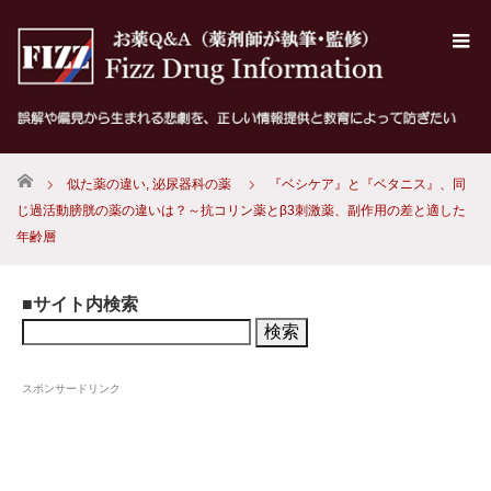
ホーム
似た薬の違い
,
泌尿器科の薬
『ベシケア』と『ベタニス』、同
じ過活動膀胱の薬の違いは？～抗コリン薬とβ3刺激薬、副作用の差と適した
年齢層
■サイト内検索
検
索:
スポンサードリンク