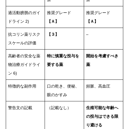
過活動膀胱のガイ
推奨グレード
推奨グレード
ドライン 2)
【Ａ】
【Ａ】
抗コリン薬リスク
【３】
–
スケールの評価
高齢者の安全な薬
特に慎重な投与を
開始を考慮すべき
物治療ガイドライ
要する薬
薬
ン 6)
特徴的な副作用
口の乾き、便秘、
頻脈、高血圧
眼のかすみ
警告文の記載
（記載なし）
生殖可能な年齢へ
の投与はできる限
り避ける