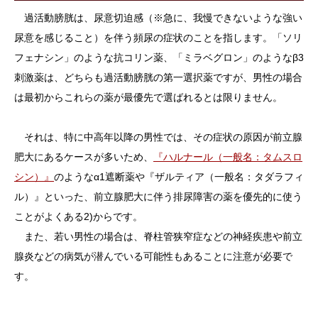
過活動膀胱は、尿意切迫感（※急に、我慢できないような強い
尿意を感じること）を伴う頻尿の症状のことを指します。「ソリ
フェナシン」のような抗コリン薬、「ミラベグロン」のようなβ3
刺激薬は、どちらも過活動膀胱の第一選択薬ですが、男性の場合
は最初からこれらの薬が最優先で選ばれるとは限りません。
それは、特に中高年以降の男性では、その症状の原因が前立腺
肥大にあるケースが多いため、
『ハルナール（一般名：タムスロ
シン）』
のようなα1遮断薬や『ザルティア（一般名：タダラフィ
ル）』といった、前立腺肥大に伴う排尿障害の薬を優先的に使う
ことがよくある2)からです。
また、若い男性の場合は、脊柱管狭窄症などの神経疾患や前立
腺炎などの病気が潜んでいる可能性もあることに注意が必要で
す。