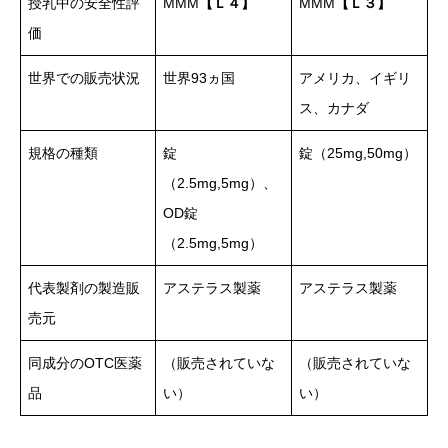
授乳中の安全性評
MMM
【Ｌ４】
MMM
【Ｌ３】
価
世界での販売状況
世界93ヵ国
アメリカ、イギリ
ス、カナダ
規格の種類
錠
錠（25mg,50mg）
（2.5mg,5mg）、
OD錠
（2.5mg,5mg）
代表製剤の製造販
アステラス製薬
アステラス製薬
売元
同成分のOTC医薬
（販売されていな
（販売されていな
品
い）
い）