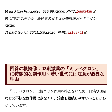
5) Int J Clin Pract.60(8):959-66,(2006) PMID:
16893438
6) 日本老年医学会「高齢者の安全な薬物療法ガイドライン
(2025)」
7) BMC Geriatr.20(1):109,(2020) PMID:
32183741
回答の根拠③：β3刺激薬の「ミラベグロン」
に特徴的な副作用～若い世代には注意が必要な
理由
「ミラベグロン」は抗コリン作用を持たないため、口渇や便秘
などの
不快な副作用は少なく
1)、
治療も継続しやすい
8)ことがわ
かっています。