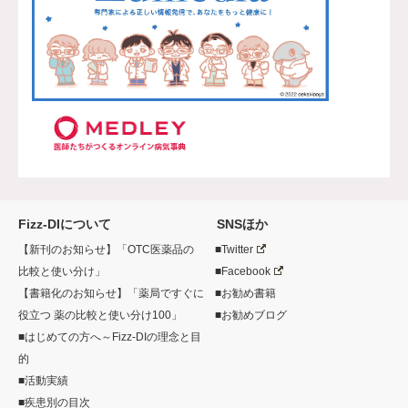
Fizz-DIについて
SNSほか
【新刊のお知らせ】「OTC医薬品の
■Twitter
比較と使い分け」
■Facebook
【書籍化のお知らせ】「薬局ですぐに
■お勧め書籍
役立つ 薬の比較と使い分け100」
■お勧めブログ
■はじめての方へ～Fizz-DIの理念と目
的
■活動実績
■疾患別の目次