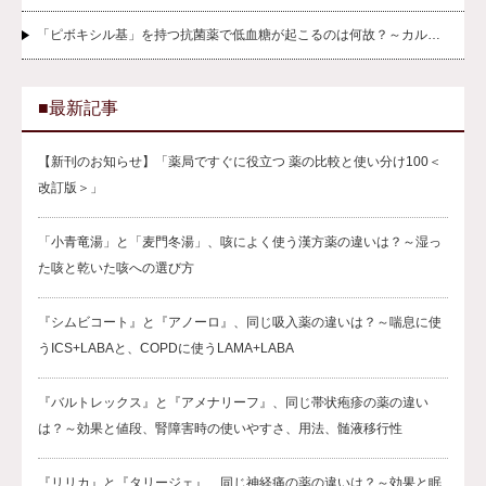
「ピボキシル基」を持つ抗菌薬で低血糖が起こるのは何故？～カル…
■最新記事
【新刊のお知らせ】「薬局ですぐに役立つ 薬の比較と使い分け100＜
改訂版＞」
「小青竜湯」と「麦門冬湯」、咳によく使う漢方薬の違いは？～湿っ
た咳と乾いた咳への選び方
『シムビコート』と『アノーロ』、同じ吸入薬の違いは？～喘息に使
うICS+LABAと、COPDに使うLAMA+LABA
『バルトレックス』と『アメナリーフ』、同じ帯状疱疹の薬の違い
は？～効果と値段、腎障害時の使いやすさ、用法、髄液移行性
『リリカ』と『タリージェ』、同じ神経痛の薬の違いは？～効果と眠