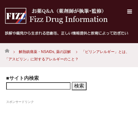
ホーム
解熱鎮痛薬・NSAIDs
,
薬の誤解
「ピリンアレルギー」とは、
「アスピリン」に対するアレルギーのこと？
■サイト内検索
検
索:
スポンサードリンク