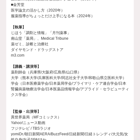
■金芳堂
医学論文の活かし方（2020年）
服薬指導がちょっとだけ上手になる本（2024年）
【執筆】
じほう「調剤と情報」「月刊薬事」
南山堂「薬局」、Medical Tribune
薬ゼミ、診断と治療社
ダイヤモンド・ドラッグストア
m3.com
【講義・講演等】
薬剤師会（兵庫県/大阪府/広島県/山口県）
大学（熊本大学/兵庫医科大学/同志社女子大学/和歌山県立医科大学）
学会（日本医療薬学会/日本薬局学会/プライマリ・ケア連合学会/日本
腎臓病薬物療法学会/日本医薬品情報学会/アプライド・セラピューティ
クス学会）
【監修・出演等】
異世界薬局（MFコミックス）
Yahoo!ニュース動画
フジテレビ / TBSラジオ
yomiDr./朝日新聞AERA/BuzzFeed/日経新聞/日経トレンディ/大元気/女
性自身/女子SPA!ほか