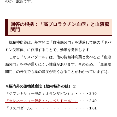
のが一般的です。
回答の根拠：「高プロラクチン血症」と血液脳
関門
抗精神病薬は、基本的に「血液脳関門」を通過して脳の「ドパ
ミン受容体」に作用することで、効果を発揮します。
しかし『リスパダール』は、他の抗精神病薬と比べると「血液
脳関門」をやや通りにくい性質があります。そのため、「血液脳
関門」の外側でも薬の濃度が高くなることがわかっています1)。
※脳内外の薬物濃度比（脳内/脳外の値）
1)
『ジプレキサ（一般名：オランザピン）』・・・・2.70
『セレネース（一般名：ハロペリドール）』
・・・2.40
『リスパダール』・・・・・・・・・・・・・・・
1.61