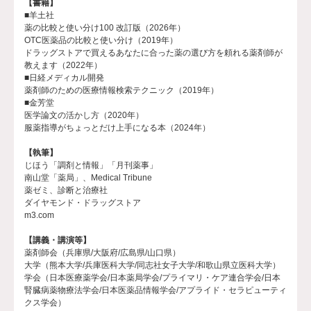
【書籍】
■羊土社
薬の比較と使い分け100 改訂版（2026年）
OTC医薬品の比較と使い分け（2019年）
ドラッグストアで買えるあなたに合った薬の選び方を頼れる薬剤師が
教えます（2022年）
■日経メディカル開発
薬剤師のための医療情報検索テクニック（2019年）
■金芳堂
医学論文の活かし方（2020年）
服薬指導がちょっとだけ上手になる本（2024年）
【執筆】
じほう「調剤と情報」「月刊薬事」
南山堂「薬局」、Medical Tribune
薬ゼミ、診断と治療社
ダイヤモンド・ドラッグストア
m3.com
【講義・講演等】
薬剤師会（兵庫県/大阪府/広島県/山口県）
大学（熊本大学/兵庫医科大学/同志社女子大学/和歌山県立医科大学）
学会（日本医療薬学会/日本薬局学会/プライマリ・ケア連合学会/日本
腎臓病薬物療法学会/日本医薬品情報学会/アプライド・セラピューティ
クス学会）