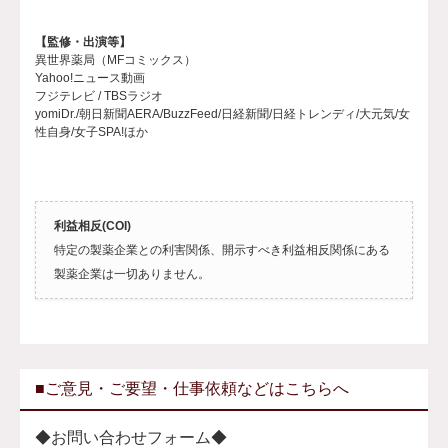
【監修・出演等】
異世界薬局（MFコミックス）
Yahoo!ニュース動画
フジテレビ / TBSラジオ
yomiDr./朝日新聞AERA/BuzzFeed/日経新聞/日経トレンディ/大元気/女
性自身/女子SPA!ほか
利益相反(COI)
特定の製薬企業との利害関係、開示すべき利益相反関係にある
製薬企業は一切ありません。
■ご意見・ご要望・仕事依頼などはこちらへ
◆お問い合わせフォーム◆