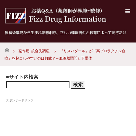
ホーム
副作用
,
統合失調症
『リスパダール』が「高プロラクチン血
症」を起こしやすいのは何故？～血液脳関門と下垂体
■サイト内検索
検
索:
スポンサードリンク