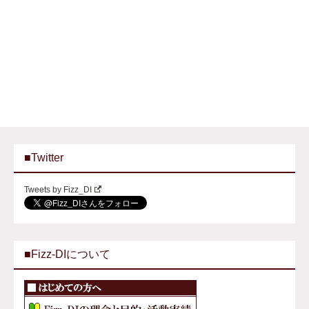
■Twitter
Tweets by Fizz_DI
■Fizz-DIについて