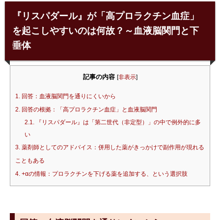
『リスパダール』が「高プロラクチン血症」
を起こしやすいのは何故？～血液脳関門と下
垂体
記事の内容
[
非表示
]
1.
回答：血液脳関門を通りにくいから
2.
回答の根拠：「高プロラクチン血症」と血液脳関門
2.1.
『リスパダール』は「第二世代（非定型）」の中で例外的に多
い
3.
薬剤師としてのアドバイス：併用した薬がきっかけで副作用が現れる
こともある
4.
+αの情報：プロラクチンを下げる薬を追加する、という選択肢