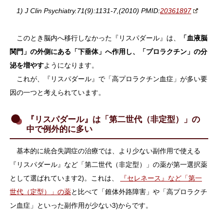
1) J Clin Psychiatry.71(9):1131-7,(2010) PMID:
20361897
このとき脳内へ移行しなかった『リスパダール』は、
「血液脳
関門」の外側にある「下垂体」へ作用し、「プロラクチン」の分
泌を増やす
ようになります。
これが、『リスパダール』で「高プロラクチン血症」が多い要
因の一つと考えられています。
『リスパダール』は「第二世代（非定型）」の
中で例外的に多い
基本的に統合失調症の治療では、より少ない副作用で使える
『リスパダール』など「第二世代（非定型）」の薬が第一選択薬
として選ばれています2)。これは、
『セレネース』など「第一
世代（定型）」の薬
と比べて「錐体外路障害」や「高プロラクチ
ン血症」といった副作用が少ない3)からです。