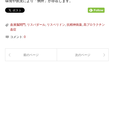
環境や状況により「例外」が存在します。
血液脳関門
,
リスパダール
,
リスペリドン
,
抗精神病薬
,
高プロラクチン
血症
コメント:
0
前のページ
次のページ