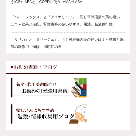
うICS+LABAと、COPDに使うLAMA+LABA
『バルトレックス』と『アメナリーフ』、同じ帯状疱疹の薬の違い
は？～効果と値段、腎障害時の使いやすさ、用法、髄液移行性
『リリカ』と『タリージェ』、同じ神経痛の薬の違いは？～効果と眠
気の副作用、値段、適応症の差
■お勧め書籍・ブログ