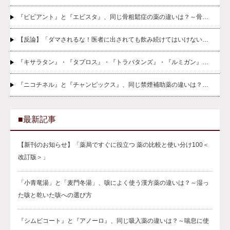
『ビビアント』と『エビスタ』、同じ骨粗鬆症の薬の違いは？～骨…
【反論】「ダマされるな！医者に出されても飲み続けてはいけない…
『キサラタン』・『タプロス』・『トラバタンズ』・『ルミガン』…
『ニコチネル』と『チャンピックス』、同じ禁煙補助薬の違いは？…
■最新記事
【新刊のお知らせ】「薬局ですぐに役立つ 薬の比較と使い分け100＜
改訂版＞」
「小青竜湯」と「麦門冬湯」、咳によく使う漢方薬の違いは？～湿っ
た咳と乾いた咳への選び方
『シムビコート』と『アノーロ』、同じ吸入薬の違いは？～喘息に使