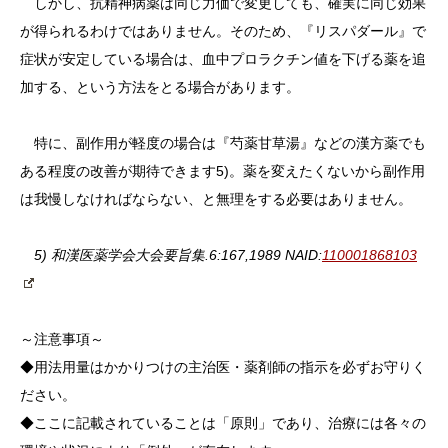
しかし、抗精神病薬は同じ力価で変更しても、確実に同じ効果
が得られるわけではありません。そのため、『リスパダール』で
症状が安定している場合は、血中プロラクチン値を下げる薬を追
加する、という方法をとる場合があります。
特に、副作用が軽度の場合は『芍薬甘草湯』などの漢方薬でも
ある程度の改善が期待できます5)。薬を変えたくないから副作用
は我慢しなければならない、と無理をする必要はありません。
5) 和漢医薬学会大会要旨集.6:167,1989 NAID:
110001868103
～注意事項～
◆用法用量はかかりつけの主治医・薬剤師の指示を必ずお守りく
ださい。
◆ここに記載されていることは「原則」であり、治療には各々の