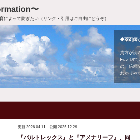
rmation〜
育によって防ぎたい（リンク・引用はご自由にどうぞ）
◆薬剤師
貴方が読
Fizz-
の「信頼
わかりや
更新 2026.04.11
公開 2025.12.29
『バルトレックス』と『アメナリーフ』、同