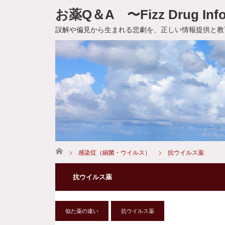
お薬Q＆A 〜Fizz Drug Info
誤解や偏見から生まれる悲劇を、正しい情報提供と教
ホーム
感染症（細菌・ウイルス）
抗ウイルス薬
抗ウイルス薬
似た薬の違い
抗ウイルス薬