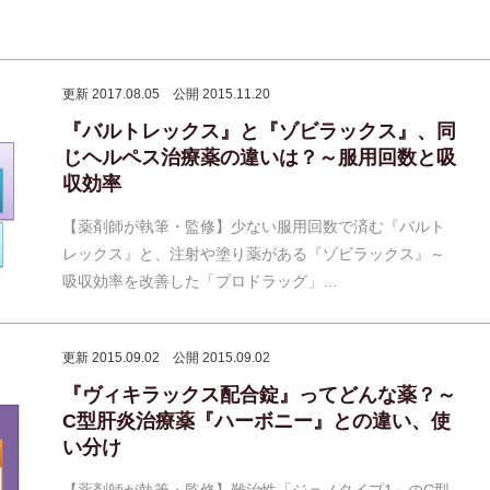
更新 2017.08.05
公開 2015.11.20
『バルトレックス』と『ゾビラックス』、同
じヘルペス治療薬の違いは？～服用回数と吸
収効率
【薬剤師が執筆・監修】少ない服用回数で済む『バルト
レックス』と、注射や塗り薬がある『ゾビラックス』～
吸収効率を改善した「プロドラッグ」…
更新 2015.09.02
公開 2015.09.02
『ヴィキラックス配合錠』ってどんな薬？～
C型肝炎治療薬『ハーボニー』との違い、使
い分け
【薬剤師が執筆・監修】難治性「ジェノタイプ1」のC型