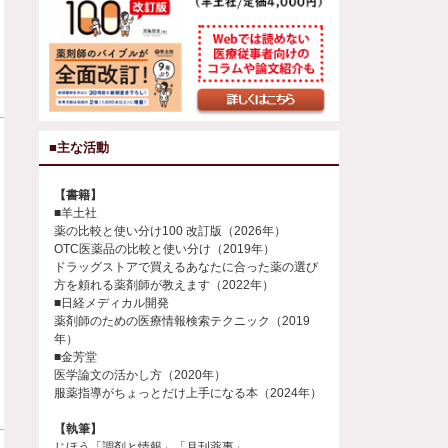
■主な活動
【書籍】
■羊土社
薬の比較と使い分け100 改訂版（2026年）
OTC医薬品の比較と使い分け（2019年）
ドラッグストアで買えるあなたに合った薬の選び
方を頼れる薬剤師が教えます（2022年）
■日経メディカル開発
薬剤師のための医療情報検索テクニック（2019
年）
■金芳堂
医学論文の活かし方（2020年）
服薬指導がちょっとだけ上手になる本（2024年）
【執筆】
じほう「調剤と情報」「月刊薬事」