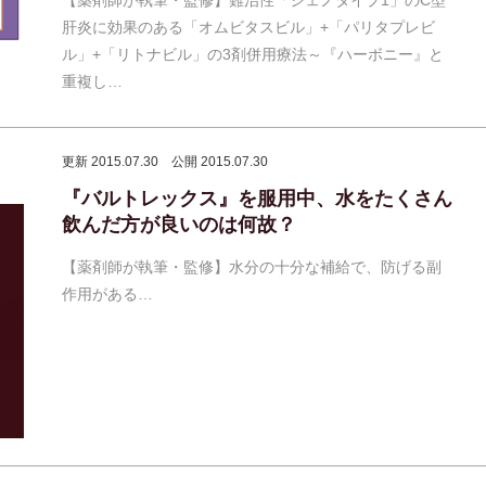
肝炎に効果のある「オムビタスビル」+「パリタプレビ
ル」+「リトナビル」の3剤併用療法～『ハーボニー』と
重複し…
更新 2015.07.30
公開 2015.07.30
『バルトレックス』を服用中、水をたくさん
飲んだ方が良いのは何故？
【薬剤師が執筆・監修】水分の十分な補給で、防げる副
作用がある…