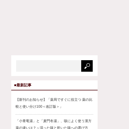
■最新記事
【新刊のお知らせ】「薬局ですぐに役立つ 薬の比
較と使い分け100＜改訂版＞」
「小青竜湯」と「麦門冬湯」、咳によく使う漢方
薬の違いは？～湿った咳と乾いた咳への選び方