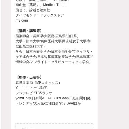
南山堂「薬局」、Medical Tribune
薬ゼミ、診断と治療社
ダイヤモンド・ドラッグストア
m3.com
【講義・講演等】
薬剤師会（兵庫県/大阪府/広島県/山口県）
大学（熊本大学/兵庫医科大学/同志社女子大学/和
歌山県立医科大学）
学会（日本医療薬学会/日本薬局学会/プライマリ・
ケア連合学会/日本腎臓病薬物療法学会/日本医薬品
情報学会/アプライド・セラピューティクス学会）
【監修・出演等】
異世界薬局（MFコミックス）
Yahoo!ニュース動画
フジテレビ / TBSラジオ
yomiDr./朝日新聞AERA/BuzzFeed/日経新聞/日経
トレンディ/大元気/女性自身/女子SPA!ほか