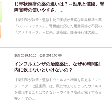
じ帯状疱疹の薬の違いは？～効果と値段、腎
障害時の使いやすさ、…
【薬剤師が執筆・監修】使用実績が豊富な世界標準の薬
『バルトレックス』、腎機能に応じた用量調節が不要の
『アメナリーフ』～効果、適応症、髄液移行性の差…
更新 2019.10.10
公開 2015.05.06
インフルエンザの治療薬は、なぜ48時間以
内に飲まないといけないの？
【薬剤師が執筆・監修】ウイルスの増殖を抑える「ノイ
ラミニダーゼ阻害薬」は、既に増えてしまったウイルス
を退治することはできない～ウイルス増殖が完了する目
安としての…