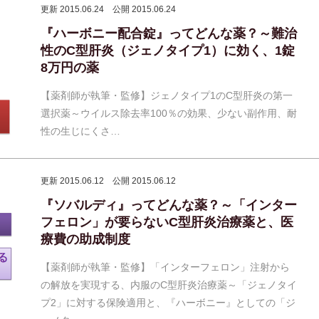
更新 2015.06.24
公開 2015.06.24
『ハーボニー配合錠』ってどんな薬？～難治
性のC型肝炎（ジェノタイプ1）に効く、1錠
8万円の薬
【薬剤師が執筆・監修】ジェノタイプ1のC型肝炎の第一
選択薬～ウイルス除去率100％の効果、少ない副作用、耐
性の生じにくさ…
更新 2015.06.12
公開 2015.06.12
『ソバルディ』ってどんな薬？～「インター
フェロン」が要らないC型肝炎治療薬と、医
療費の助成制度
【薬剤師が執筆・監修】「インターフェロン」注射から
の解放を実現する、内服のC型肝炎治療薬～「ジェノタイ
プ2」に対する保険適用と、『ハーボニー』としての「ジ