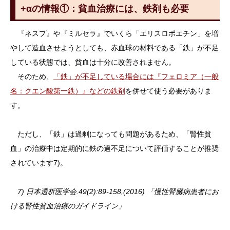
+αの情報①：貧血治療には、鉄剤も必要
『ネスプ』や『ミルセラ』でいくら「エリスロポエチン」を増
やして造血させようとしても、赤血球の材料である「鉄」が不足
している状態では、貧血は十分に改善されません。
そのため、
「鉄」が不足している場合には『フェロミア（一般
名：クエン酸第一鉄）』などの鉄剤
を併せて使う必要がありま
す。
ただし、「鉄」は過剰になっても問題があるため、「腎性貧
血」の治療中は定期的に鉄の過不足について評価することが推奨
されています7)。
7) 日本透析医学会.49(2):89-158,(2016) 「慢性腎臓病患者にお
ける腎性貧血治療のガイドライン」