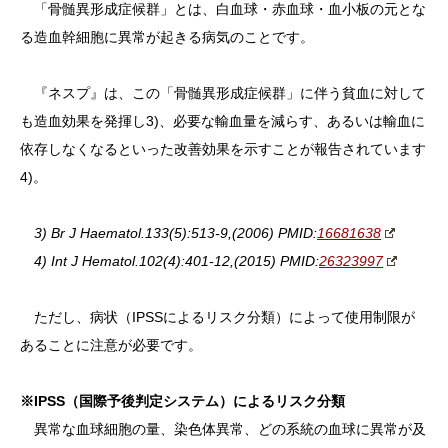
「骨髄異形成症候群」とは、白血球・赤血球・血小板の元とな
る造血幹細胞に異常が起きる病気のことです。
『ネスプ』は、この「骨髄異形成症候群」に伴う貧血に対して
も造血効果を発揮し3)、必要な輸血量を減らす、あるいは輸血に
依存しなくなるといった改善効果を示すことが報告されています
4)。
3) Br J Haematol.133(5):513-9,(2006) PMID:
16681638
4) Int J Hematol.102(4):401-12,(2015) PMID:
26323997
ただし、病状（IPSSによるリスク分類）によって使用制限が
あることに注意が必要です。
※IPSS（国際予後判定システム）によるリスク分類
異常な血球細胞の量、染色体異常、どの系統の血球に異常が及