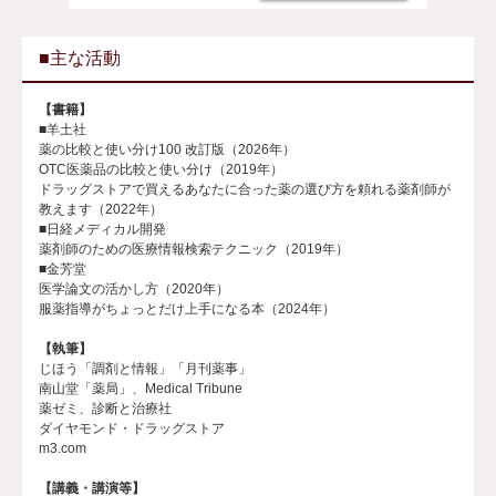
■主な活動
【書籍】
■羊土社
薬の比較と使い分け100 改訂版（2026年）
OTC医薬品の比較と使い分け（2019年）
ドラッグストアで買えるあなたに合った薬の選び方を頼れる薬剤師が
教えます（2022年）
■日経メディカル開発
薬剤師のための医療情報検索テクニック（2019年）
■金芳堂
医学論文の活かし方（2020年）
服薬指導がちょっとだけ上手になる本（2024年）
【執筆】
じほう「調剤と情報」「月刊薬事」
南山堂「薬局」、Medical Tribune
薬ゼミ、診断と治療社
ダイヤモンド・ドラッグストア
m3.com
【講義・講演等】