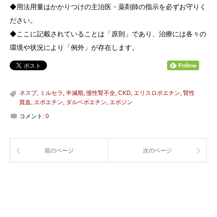
◆用法用量はかかりつけの主治医・薬剤師の指示を必ずお守りく
ださい。
◆ここに記載されていることは「原則」であり、治療には各々の
環境や状況により「例外」が存在します。
ネスプ
,
ミルセラ
,
半減期
,
慢性腎不全
,
CKD
,
エリスロポエチン
,
腎性
貧血
,
エポエチン
,
ダルベポエチン
,
エポジン
コメント:
0
前のページ
次のページ