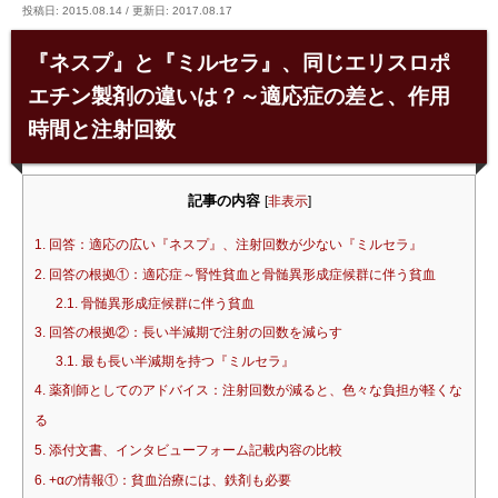
投稿日: 2015.08.14
/
更新日: 2017.08.17
『ネスプ』と『ミルセラ』、同じエリスロポ
エチン製剤の違いは？～適応症の差と、作用
時間と注射回数
記事の内容
[
非表示
]
1.
回答：適応の広い『ネスプ』、注射回数が少ない『ミルセラ』
2.
回答の根拠①：適応症～腎性貧血と骨髄異形成症候群に伴う貧血
2.1.
骨髄異形成症候群に伴う貧血
3.
回答の根拠②：長い半減期で注射の回数を減らす
3.1.
最も長い半減期を持つ『ミルセラ』
4.
薬剤師としてのアドバイス：注射回数が減ると、色々な負担が軽くな
る
5.
添付文書、インタビューフォーム記載内容の比較
6.
+αの情報①：貧血治療には、鉄剤も必要