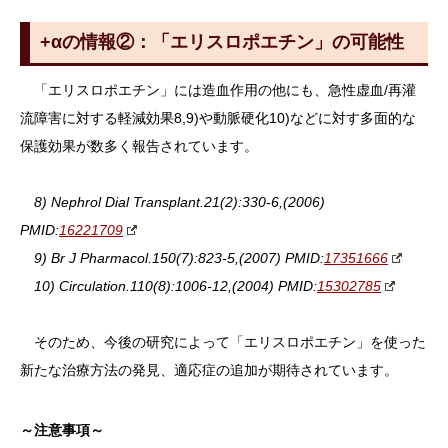
+αの情報②：「エリスロポエチン」の可能性
「エリスロポエチン」には造血作用の他にも、急性虚血/再灌
流障害に対する軽減効果8,9)や動脈硬化10)などに対す多面的な
保護効果が数多く報告されています。
8)
Nephrol Dial Transplant
.
21
(
2
):330-6,(2006)
PMID:
16221709
9)
Br J Pharmacol
.
150
(
7
):823-5,(2007) PMID:
17351666
10)
Circulation.
110
(
8
):1006-12,(2004) PMID:
15302785
そのため、今後の研究によって「エリスロポエチン」を使った
新たな治療方法の発見、適応症の追加が期待されています。
～注意事項～