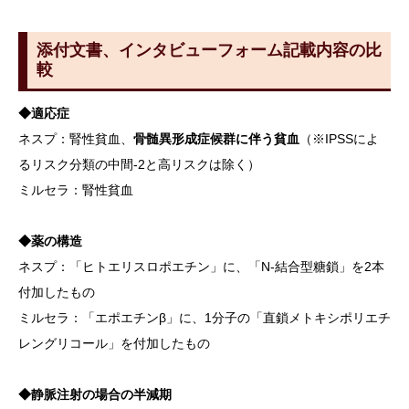
添付文書、インタビューフォーム記載内容の比
較
◆適応症
ネスプ：腎性貧血、
骨髄異形成症候群に伴う貧血
（※IPSSによ
るリスク分類の中間-2と高リスクは除く）
ミルセラ：腎性貧血
◆薬の構造
ネスプ：「ヒトエリスロポエチン」に、「N-結合型糖鎖」を2本
付加したもの
ミルセラ：「エポエチンβ」に、1分子の「直鎖メトキシポリエチ
レングリコール」を付加したもの
◆静脈注射の場合の半減期