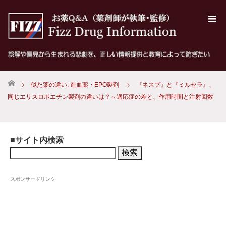
ホーム
似た薬の違い
,
造血薬・EPO製剤
『ネスプ』と『ミルセラ』、
同じエリスロポエチン製剤の違いは？～適応症の差と、作用時間と注射回数
■サイト内検索
検
索:
スポンサードリンク