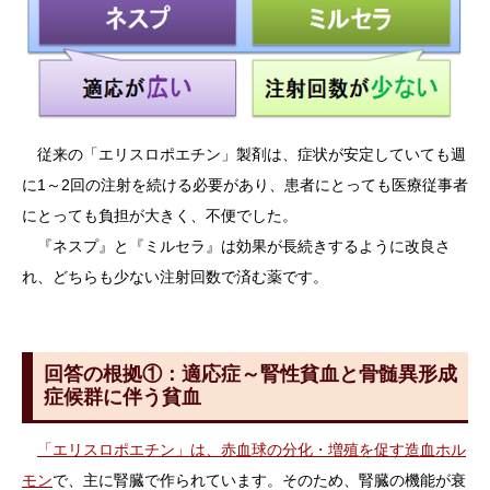
従来の「エリスロポエチン」製剤は、症状が安定していても週
に1～2回の注射を続ける必要があり、患者にとっても医療従事者
にとっても負担が大きく、不便でした。
『ネスプ』と『ミルセラ』は効果が長続きするように改良さ
れ、どちらも少ない注射回数で済む薬です。
回答の根拠①：適応症～腎性貧血と骨髄異形成
症候群に伴う貧血
「エリスロポエチン」は、赤血球の分化・増殖を促す造血ホル
モン
で、主に腎臓で作られています。そのため、腎臓の機能が衰