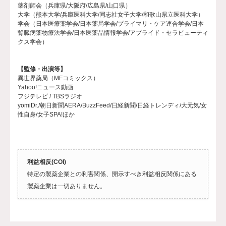
薬剤師会（兵庫県/大阪府/広島県/山口県）
大学（熊本大学/兵庫医科大学/同志社女子大学/和歌山県立医科大学）
学会（日本医療薬学会/日本薬局学会/プライマリ・ケア連合学会/日本
腎臓病薬物療法学会/日本医薬品情報学会/アプライド・セラピューティ
クス学会）
【監修・出演等】
異世界薬局（MFコミックス）
Yahoo!ニュース動画
フジテレビ / TBSラジオ
yomiDr./朝日新聞AERA/BuzzFeed/日経新聞/日経トレンディ/大元気/女
性自身/女子SPA!ほか
利益相反(COI)
特定の製薬企業との利害関係、開示すべき利益相反関係にある
製薬企業は一切ありません。