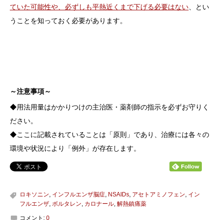
ていた可能性や、必ずしも平熱近くまで下げる必要はない
、とい
うことを知っておく必要があります。
～注意事項～
◆用法用量はかかりつけの主治医・薬剤師の指示を必ずお守りく
ださい。
◆ここに記載されていることは「原則」であり、治療には各々の
環境や状況により「例外」が存在します。
ロキソニン
,
インフルエンザ脳症
,
NSAIDs
,
アセトアミノフェン
,
イン
フルエンザ
,
ボルタレン
,
カロナール
,
解熱鎮痛薬
コメント:
0