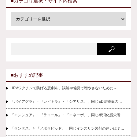
■カテゴリ選択・サイト内検索
■おすすめ記事
HPVワクチンで防げる悲劇を、誤解や偏見で増やさないために～…
『バイアグラ』・『レビトラ』・『シアリス』、同じED治療薬の…
『エンシュア』・『ラコール』・『エネーボ』、同じ半消化態栄養…
『ランタス』と『ノボラピッド』、同じインスリン製剤の違いは？…