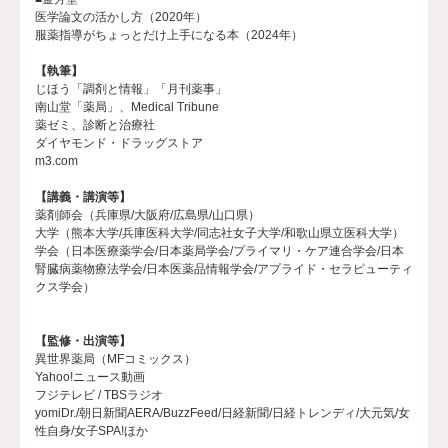
医学論文の活かし方（2020年）
服薬指導がちょっとだけ上手になる本（2024年）
【執筆】
じほう「調剤と情報」「月刊薬事」
南山堂「薬局」、Medical Tribune
薬ゼミ、診断と治療社
ダイヤモンド・ドラッグストア
m3.com
【講義・講演等】
薬剤師会（兵庫県/大阪府/広島県/山口県）
大学（熊本大学/兵庫医科大学/同志社女子大学/和歌山県立医科大学）
学会（日本医療薬学会/日本薬局学会/プライマリ・ケア連合学会/日本
腎臓病薬物療法学会/日本医薬品情報学会/アプライド・セラピューティ
クス学会）
【監修・出演等】
異世界薬局（MFコミックス）
Yahoo!ニュース動画
フジテレビ / TBSラジオ
yomiDr./朝日新聞AERA/BuzzFeed/日経新聞/日経トレンディ/大元気/女
性自身/女子SPA!ほか