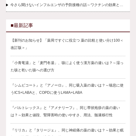
今さら聞けないインフルエンザの予防接種の話～ワクチンの効果と…
■最新記事
【新刊のお知らせ】「薬局ですぐに役立つ 薬の比較と使い分け100＜
改訂版＞」
「小青竜湯」と「麦門冬湯」、咳によく使う漢方薬の違いは？～湿っ
た咳と乾いた咳への選び方
『シムビコート』と『アノーロ』、同じ吸入薬の違いは？～喘息に使
うICS+LABAと、COPDに使うLAMA+LABA
『バルトレックス』と『アメナリーフ』、同じ帯状疱疹の薬の違い
は？～効果と値段、腎障害時の使いやすさ、用法、髄液移行性
『リリカ』と『タリージェ』、同じ神経痛の薬の違いは？～効果と眠