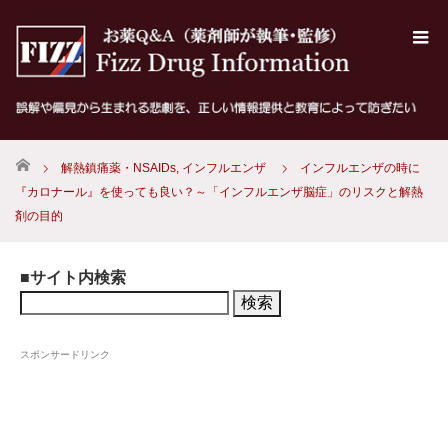
ホーム
解熱鎮痛薬・NSAIDs
,
インフルエンザ
インフルエンザの時に
『カロナール』を使っても良い？～「インフルエンザ脳症」のリスクと解熱
剤の目的
■サイト内検索
検
索:
スポンサードリンク