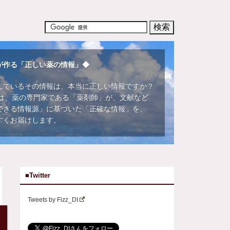
が作る「正しい薬の情報」◆
んでいるその情報は、本当に正しい情報ですか？
DIでは、薬の専門家である「薬剤師」が、文献など
できる情報源」に基づいた「正確な情報」を、
すくお届けします。
■Twitter
Tweets by Fizz_DI