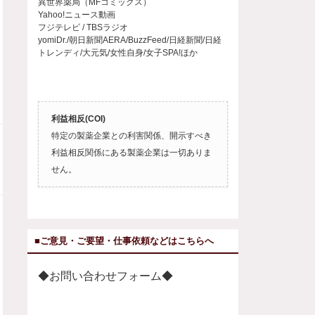
異世界薬局（MFコミックス）
Yahoo!ニュース動画
フジテレビ / TBSラジオ
yomiDr./朝日新聞AERA/BuzzFeed/日経新聞/日経
トレンディ/大元気/女性自身/女子SPA!ほか
利益相反(COI)
特定の製薬企業との利害関係、開示すべき
利益相反関係にある製薬企業は一切ありま
せん。
■ご意見・ご要望・仕事依頼などはこちらへ
◆お問い合わせフォーム◆