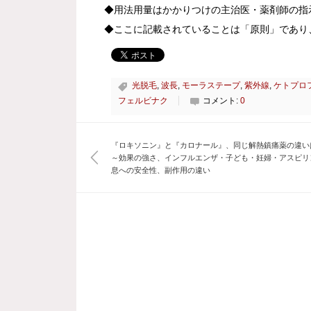
◆用法用量はかかりつけの主治医・薬剤師の指
◆ここに記載されていることは「原則」であり
光脱毛
,
波長
,
モーラステープ
,
紫外線
,
ケトプロ
フェルビナク
コメント:
0
『ロキソニン』と『カロナール』、同じ解熱鎮痛薬の違い
～効果の強さ、インフルエンザ・子ども・妊婦・アスピリ
息への安全性、副作用の違い