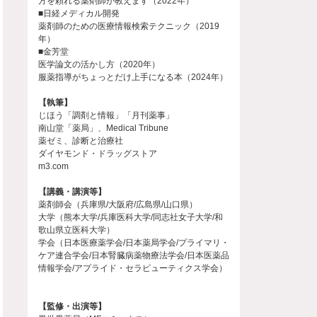
方を頼れる薬剤師が教えます（2022年）
■日経メディカル開発
薬剤師のための医療情報検索テクニック（2019
年）
■金芳堂
医学論文の活かし方（2020年）
服薬指導がちょっとだけ上手になる本（2024年）
【執筆】
じほう「調剤と情報」「月刊薬事」
南山堂「薬局」、Medical Tribune
薬ゼミ、診断と治療社
ダイヤモンド・ドラッグストア
m3.com
【講義・講演等】
薬剤師会（兵庫県/大阪府/広島県/山口県）
大学（熊本大学/兵庫医科大学/同志社女子大学/和
歌山県立医科大学）
学会（日本医療薬学会/日本薬局学会/プライマリ・
ケア連合学会/日本腎臓病薬物療法学会/日本医薬品
情報学会/アプライド・セラピューティクス学会）
【監修・出演等】