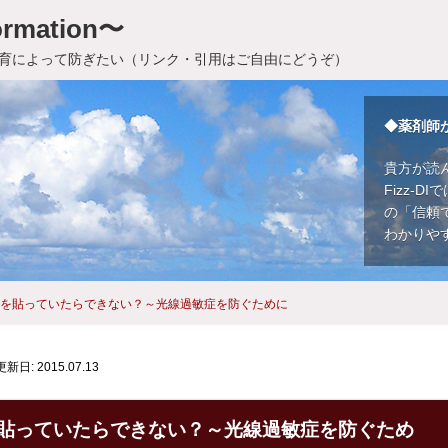
rmation〜
育によって防ぎたい（リンク・引用はご自由にどうぞ）
◆薬剤師
貴方が読
Fizz-
の「信頼
わかりや
を貼っていたらできない？～光線過敏症を防ぐために
更新日: 2015.07.13
貼っていたらできない？～光線過敏症を防ぐため