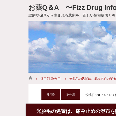
お薬Q＆A 〜Fizz Drug Info
誤解や偏見から生まれる悲劇を、正しい情報提供と教
ホーム
外用剤
,
副作用
光脱毛の処置は、痛み止めの湿布
外用剤
副作用
投稿日: 2015.07.13
/
光脱毛の処置は、痛み止めの湿布を