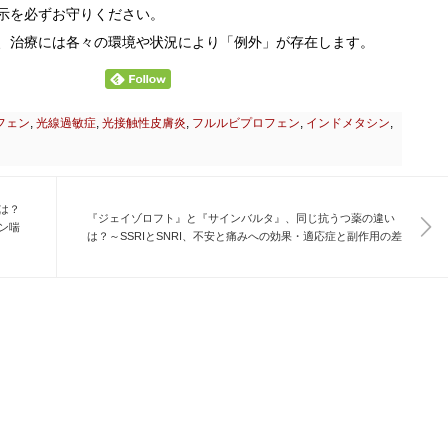
示を必ずお守りください。
、治療には各々の環境や状況により「例外」が存在します。
フェン
,
光線過敏症
,
光接触性皮膚炎
,
フルルビプロフェン
,
インドメタシン
,
は？
『ジェイゾロフト』と『サインバルタ』、同じ抗うつ薬の違い
ン喘
は？～SSRIとSNRI、不安と痛みへの効果・適応症と副作用の差