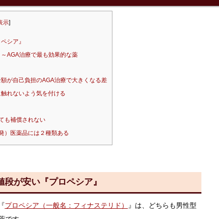
表示
]
ロペシア』
～AGA治療で最も効果的な薬
額が自己負担のAGA治療で大きくなる差
に触れないよう気を付ける
ても補償されない
発）医薬品には２種類ある
値段が安い『プロペシア』
『
プロペシア（一般名：フィナステリド）
』は、どちらも男性型