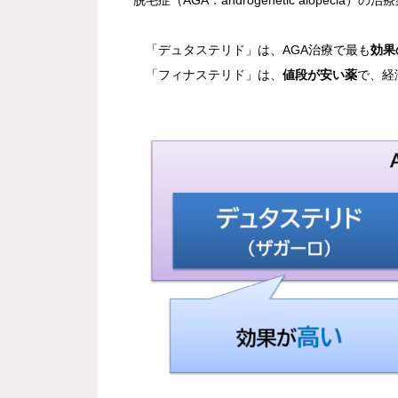
脱毛症（AGA：androgenetic alopecia）の
「デュタステリド」は、AGA治療で最も
効果
「フィナステリド」は、
値段が安い薬
で、経