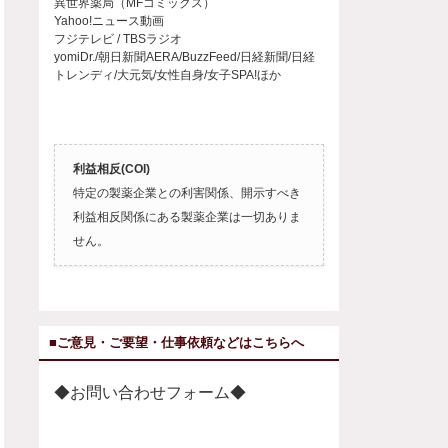
異世界薬局（MFコミックス）
Yahoo!ニュース動画
フジテレビ / TBSラジオ
yomiDr./朝日新聞AERA/BuzzFeed/日経新聞/日経
トレンディ/大元気/女性自身/女子SPA!ほか
利益相反(COI)
特定の製薬企業との利害関係、開示すべき
利益相反関係にある製薬企業は一切ありま
せん。
■ご意見・ご要望・仕事依頼などはこちらへ
◆お問い合わせフォーム◆