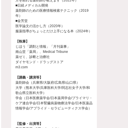
方を頼れる薬剤師が教えます（2022年）
■日経メディカル開発
薬剤師のための医療情報検索テクニック（2019
年）
■金芳堂
医学論文の活かし方（2020年）
服薬指導がちょっとだけ上手になる本（2024年）
【執筆】
じほう「調剤と情報」「月刊薬事」
南山堂「薬局」、Medical Tribune
薬ゼミ、診断と治療社
ダイヤモンド・ドラッグストア
m3.com
【講義・講演等】
薬剤師会（兵庫県/大阪府/広島県/山口県）
大学（熊本大学/兵庫医科大学/同志社女子大学/和
歌山県立医科大学）
学会（日本医療薬学会/日本薬局学会/プライマリ・
ケア連合学会/日本腎臓病薬物療法学会/日本医薬品
情報学会/アプライド・セラピューティクス学会）
【監修・出演等】