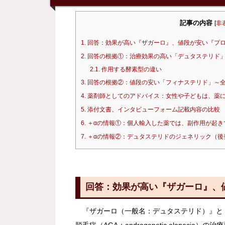
記事の内容
[
非
1.
回答：効果が高い『ザガーロ』、値段が安い『プ
2.
回答の根拠①：治療効果の高い「デュタステリド」
2.1.
作用する酵素型の違い
3.
回答の根拠②：値段の安い「フィナステリド」～全
4.
薬剤師としてのアドバイス：女性や子どもは、薬
5.
添付文書、インタビューフォーム記載内容の比較
6.
＋αの情報①：個人輸入した薬では、副作用が起き
7.
＋αの情報②：デュタステリドのジェネリック（後
回答：効果が高い『ザガーロ』、
『ザガーロ（一般名：デュタステリド）』と