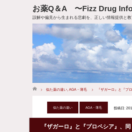
お薬Q＆A 〜Fizz Drug Info
誤解や偏見から生まれる悲劇を、正しい情報提供と教
ホーム
似た薬の違い
,
AGA・薄毛
『ザガーロ』と『プロ
似た薬の違い
AGA・薄毛
投稿日: 2015
『ザガーロ』と『プロペシア』、同