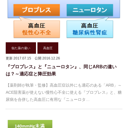
似た薬の違い
高血圧
更新 2017.07.15
公開 2016.12.26
『ブロプレス』と『ニューロタン』、同じARBの違い
は？～適応症と降圧効果
【薬剤師が執筆・監修】高血圧症以外にも適応のある「ARB」～
ACE阻害薬が使えない慢性心不全に使える『ブロプレス』と、糖
尿病を合併した高血圧に有用な『ニューロタ…