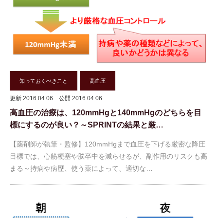
知っておくべきこと
高血圧
更新 2016.04.06
公開 2016.04.06
高血圧の治療は、120mmHgと140mmHgのどちらを目
標にするのが良い？～SPRINTの結果と厳…
【薬剤師が執筆・監修】120mmHgまで血圧を下げる厳密な降圧
目標では、心筋梗塞や脳卒中を減らせるが、副作用のリスクも高
まる～持病や病歴、使う薬によって、適切な…