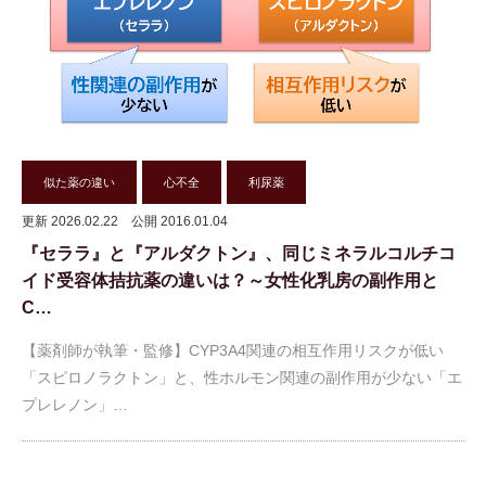
似た薬の違い
心不全
利尿薬
更新 2026.02.22
公開 2016.01.04
『セララ』と『アルダクトン』、同じミネラルコルチコ
イド受容体拮抗薬の違いは？～女性化乳房の副作用と
C…
【薬剤師が執筆・監修】CYP3A4関連の相互作用リスクが低い
「スピロノラクトン」と、性ホルモン関連の副作用が少ない「エ
プレレノン」…