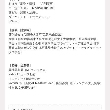
じほう「調剤と情報」「月刊薬事」
南山堂「薬局」、Medical Tribune
薬ゼミ、診断と治療社
ダイヤモンド・ドラッグストア
m3.com
【講義・講演等】
薬剤師会（兵庫県/大阪府/広島県/山口県）
大学（熊本大学/兵庫医科大学/同志社女子大学/和歌山県立医科大学）
学会（日本医療薬学会/日本薬局学会/プライマリ・ケア連合学会/日本
腎臓病薬物療法学会/日本医薬品情報学会/アプライド・セラピューティ
クス学会）
【監修・出演等】
異世界薬局（MFコミックス）
Yahoo!ニュース動画
フジテレビ / TBSラジオ
yomiDr./朝日新聞AERA/BuzzFeed/日経新聞/日経トレンディ/大元気/女
性自身/女子SPA!ほか