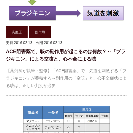
高血圧
副作用
更新 2016.02.13
公開 2016.02.13
ACE阻害薬で、咳の副作用が起こるのは何故？～「ブラ
ジキニン」による空咳と、心不全による咳
【薬剤師が執筆・監修】「ACE阻害薬」で、気道を刺激する「ブ
ラジキニン」が蓄積する～副作用の「空咳」と、心不全症状によ
る咳は、正しい判別が必要…