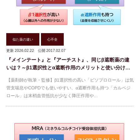
似た薬の違い
心不全
更新 2026.02.22
公開 2017.02.07
『メインテート』と『アーチスト』、同じβ遮断薬の違
いは？～β1選択性とα遮断作用のメリットと使い分け…
【薬剤師が執筆・監修】β1選択性の高い「ビソプロロール」は気
管支喘息やCOPDでも使いやすい、α遮断作用も持つ「カルベジ
ロール」は末梢血管抵抗が少なく降圧作用や…