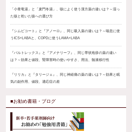
「小青竜湯」と「麦門冬湯」、咳によく使う漢方薬の違いは？～湿っ
た咳と乾いた咳への選び方
『シムビコート』と『アノーロ』、同じ吸入薬の違いは？～喘息に使
うICS+LABAと、COPDに使うLAMA+LABA
『バルトレックス』と『アメナリーフ』、同じ帯状疱疹の薬の違い
は？～効果と値段、腎障害時の使いやすさ、用法、髄液移行性
『リリカ』と『タリージェ』、同じ神経痛の薬の違いは？～効果と眠
気の副作用、値段、適応症の差
■お勧め書籍・ブログ