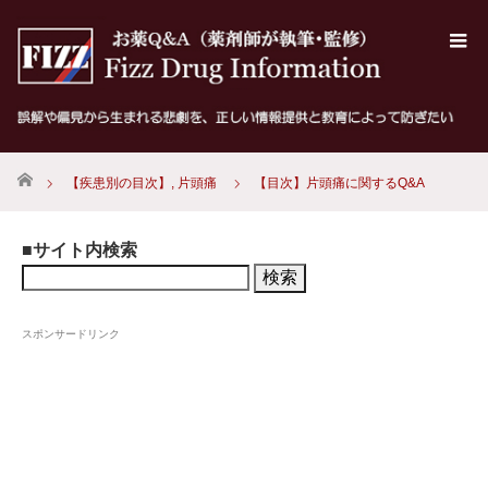
ホーム
【疾患別の目次】
,
片頭痛
【目次】片頭痛に関するQ&A
■サイト内検索
検
索:
スポンサードリンク