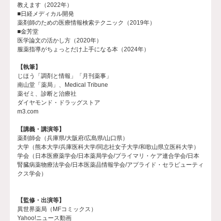
教えます（2022年）
■日経メディカル開発
薬剤師のための医療情報検索テクニック（2019年）
■金芳堂
医学論文の活かし方（2020年）
服薬指導がちょっとだけ上手になる本（2024年）
【執筆】
じほう「調剤と情報」「月刊薬事」
南山堂「薬局」、Medical Tribune
薬ゼミ、診断と治療社
ダイヤモンド・ドラッグストア
m3.com
【講義・講演等】
薬剤師会（兵庫県/大阪府/広島県/山口県）
大学（熊本大学/兵庫医科大学/同志社女子大学/和歌山県立医科大学）
学会（日本医療薬学会/日本薬局学会/プライマリ・ケア連合学会/日本
腎臓病薬物療法学会/日本医薬品情報学会/アプライド・セラピューティ
クス学会）
【監修・出演等】
異世界薬局（MFコミックス）
Yahoo!ニュース動画