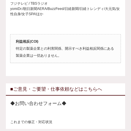
フジテレビ / TBSラジオ
yomiDr./朝日新聞AERA/BuzzFeed/日経新聞/日経トレンディ/大元気/女
性自身/女子SPA!ほか
利益相反(COI)
特定の製薬企業との利害関係、開示すべき利益相反関係にある
製薬企業は一切ありません。
■ご意見・ご要望・仕事依頼などはこちらへ
◆お問い合わせフォーム◆
これまでの修正・対応状況