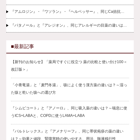
『アムロジン』・『ワソラン』・『ヘルベッサー』、同じCa拮抗…
『パタノール』と『アレジオン』、同じアレルギーの目薬の違いは…
■最新記事
【新刊のお知らせ】「薬局ですぐに役立つ 薬の比較と使い分け100＜
改訂版＞」
「小青竜湯」と「麦門冬湯」、咳によく使う漢方薬の違いは？～湿っ
た咳と乾いた咳への選び方
『シムビコート』と『アノーロ』、同じ吸入薬の違いは？～喘息に使
うICS+LABAと、COPDに使うLAMA+LABA
『バルトレックス』と『アメナリーフ』、同じ帯状疱疹の薬の違い
は？～効果と値段、腎障害時の使いやすさ、用法、髄液移行性