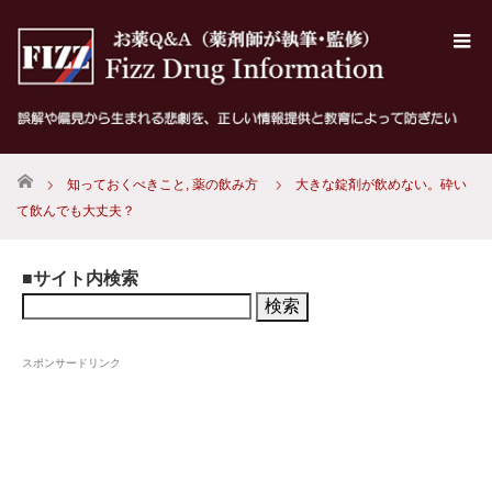
ホーム
知っておくべきこと
,
薬の飲み方
大きな錠剤が飲めない。砕い
て飲んでも大丈夫？
■サイト内検索
検
索:
スポンサードリンク