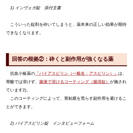
1) インヴェガ錠 添付文書
こういった錠剤を砕いてしまうと、薬本来の正しい効果が期待
できなくなります。
回答の根拠②：砕くと副作用が強くなる薬
抗血小板薬の
『バイアスピリン（一般名：アスピリン）』
は、
胃酸では溶けず、
腸液で溶けるコーティング（腸溶錠）
が施され
ています2)。
このコーティングによって、胃粘膜を荒らす副作用を避けるこ
とができます。
2) バイアスピリン錠 インタビューフォーム