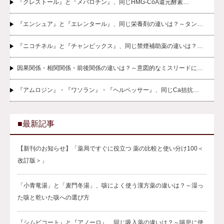
『クレストール』と『メバロチン』、同じHMG-CoA還元酵素…
『エンシュア』と『エレンタール』、同じ栄養剤の違いは？～タン…
『ニコチネル』と『チャンピックス』、同じ禁煙補助薬の違いは？…
因果関係・相関関係・前後関係の違いは？～意図的なミスリードに…
『アムロジン』・『ワソラン』・『ヘルベッサー』、同じCa拮抗…
■最新記事
【新刊のお知らせ】「薬局ですぐに役立つ 薬の比較と使い分け100＜
改訂版＞」
「小青竜湯」と「麦門冬湯」、咳によく使う漢方薬の違いは？～湿っ
た咳と乾いた咳への選び方
『シムビコート』と『アノーロ』、同じ吸入薬の違いは？～喘息に使