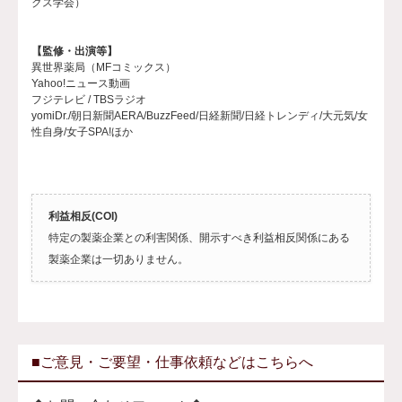
クス学会）
【監修・出演等】
異世界薬局（MFコミックス）
Yahoo!ニュース動画
フジテレビ / TBSラジオ
yomiDr./朝日新聞AERA/BuzzFeed/日経新聞/日経トレンディ/大元気/女
性自身/女子SPA!ほか
利益相反(COI)
特定の製薬企業との利害関係、開示すべき利益相反関係にある
製薬企業は一切ありません。
■ご意見・ご要望・仕事依頼などはこちらへ