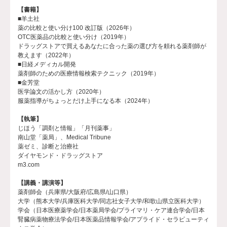
【書籍】
■羊土社
薬の比較と使い分け100 改訂版（2026年）
OTC医薬品の比較と使い分け（2019年）
ドラッグストアで買えるあなたに合った薬の選び方を頼れる薬剤師が
教えます（2022年）
■日経メディカル開発
薬剤師のための医療情報検索テクニック（2019年）
■金芳堂
医学論文の活かし方（2020年）
服薬指導がちょっとだけ上手になる本（2024年）
【執筆】
じほう「調剤と情報」「月刊薬事」
南山堂「薬局」、Medical Tribune
薬ゼミ、診断と治療社
ダイヤモンド・ドラッグストア
m3.com
【講義・講演等】
薬剤師会（兵庫県/大阪府/広島県/山口県）
大学（熊本大学/兵庫医科大学/同志社女子大学/和歌山県立医科大学）
学会（日本医療薬学会/日本薬局学会/プライマリ・ケア連合学会/日本
腎臓病薬物療法学会/日本医薬品情報学会/アプライド・セラピューティ