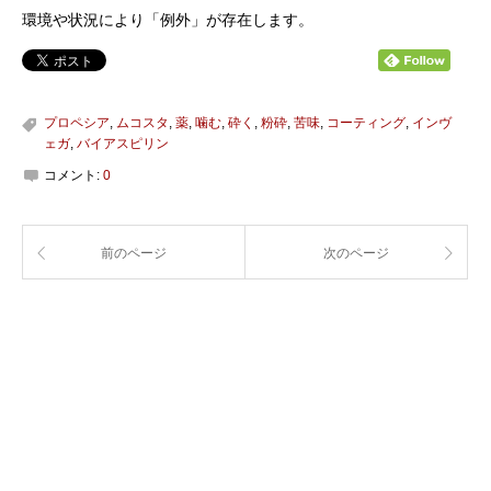
環境や状況により「例外」が存在します。
プロペシア
,
ムコスタ
,
薬
,
噛む
,
砕く
,
粉砕
,
苦味
,
コーティング
,
インヴ
ェガ
,
バイアスピリン
コメント:
0
前のページ
次のページ