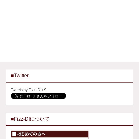
■Twitter
Tweets by Fizz_DI
■Fizz-DIについて