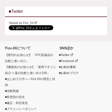
■Twitter
Tweets by Fizz_DI
Fizz-DIについて
SNSほか
【新刊のお知らせ】「OTC医薬品の
■Twitter
比較と使い分け」
■Facebook
【書籍化のお知らせ】「薬局ですぐに
■お勧め書籍
役立つ 薬の比較と使い分け100」
■お勧めブログ
■はじめての方へ～Fizz-DIの理念と目
的
■活動実績
■疾患別の目次
■修正・対応状況
■プライバシーポリシー