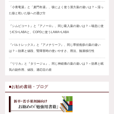
「小青竜湯」と「麦門冬湯」、咳によく使う漢方薬の違いは？～湿っ
た咳と乾いた咳への選び方
『シムビコート』と『アノーロ』、同じ吸入薬の違いは？～喘息に使
うICS+LABAと、COPDに使うLAMA+LABA
『バルトレックス』と『アメナリーフ』、同じ帯状疱疹の薬の違い
は？～効果と値段、腎障害時の使いやすさ、用法、髄液移行性
『リリカ』と『タリージェ』、同じ神経痛の薬の違いは？～効果と眠
気の副作用、値段、適応症の差
■お勧め書籍・ブログ