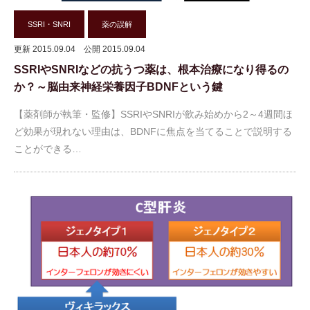
SSRI・SNRI
薬の誤解
更新 2015.09.04
公開 2015.09.04
SSRIやSNRIなどの抗うつ薬は、根本治療になり得るの
か？～脳由来神経栄養因子BDNFという鍵
【薬剤師が執筆・監修】SSRIやSNRIが飲み始めから2～4週間ほ
ど効果が現れない理由は、BDNFに焦点を当てることで説明する
ことができる…