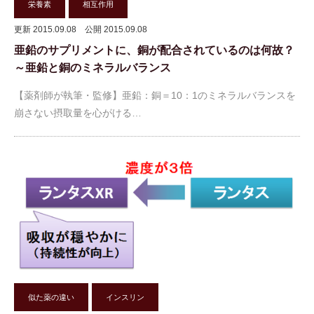
栄養素
相互作用
更新 2015.09.08
公開 2015.09.08
亜鉛のサプリメントに、銅が配合されているのは何故？
～亜鉛と銅のミネラルバランス
【薬剤師が執筆・監修】亜鉛：銅＝10：1のミネラルバランスを
崩さない摂取量を心がける…
似た薬の違い
インスリン