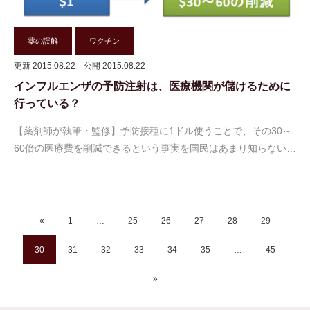
薬の誤解
ワクチン
更新 2015.08.22
公開 2015.08.22
インフルエンザの予防注射は、医療機関が儲けるために
行っている？
【薬剤師が執筆・監修】予防接種に1ドル使うことで、その30～
60倍の医療費を削減できるという事実を国民はあまり知らない…
«
1
…
25
26
27
28
29
30
31
32
33
34
35
…
45
»