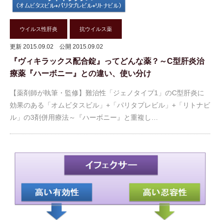
ウイルス性肝炎
抗ウイルス薬
更新 2015.09.02
公開 2015.09.02
『ヴィキラックス配合錠』ってどんな薬？～C型肝炎治
療薬『ハーボニー』との違い、使い分け
【薬剤師が執筆・監修】難治性「ジェノタイプ1」のC型肝炎に
効果のある「オムビタスビル」+「パリタプレビル」+「リトナビ
ル」の3剤併用療法～『ハーボニー』と重複し…