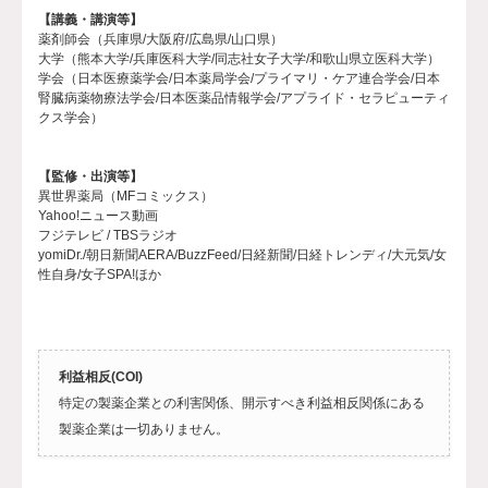
【講義・講演等】
薬剤師会（兵庫県/大阪府/広島県/山口県）
大学（熊本大学/兵庫医科大学/同志社女子大学/和歌山県立医科大学）
学会（日本医療薬学会/日本薬局学会/プライマリ・ケア連合学会/日本
腎臓病薬物療法学会/日本医薬品情報学会/アプライド・セラピューティ
クス学会）
【監修・出演等】
異世界薬局（MFコミックス）
Yahoo!ニュース動画
フジテレビ / TBSラジオ
yomiDr./朝日新聞AERA/BuzzFeed/日経新聞/日経トレンディ/大元気/女
性自身/女子SPA!ほか
利益相反(COI)
特定の製薬企業との利害関係、開示すべき利益相反関係にある
製薬企業は一切ありません。