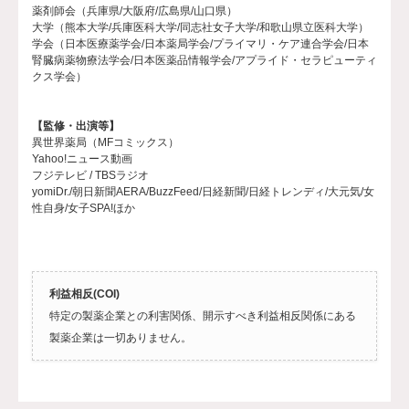
薬剤師会（兵庫県/大阪府/広島県/山口県）
大学（熊本大学/兵庫医科大学/同志社女子大学/和歌山県立医科大学）
学会（日本医療薬学会/日本薬局学会/プライマリ・ケア連合学会/日本
腎臓病薬物療法学会/日本医薬品情報学会/アプライド・セラピューティ
クス学会）
【監修・出演等】
異世界薬局（MFコミックス）
Yahoo!ニュース動画
フジテレビ / TBSラジオ
yomiDr./朝日新聞AERA/BuzzFeed/日経新聞/日経トレンディ/大元気/女
性自身/女子SPA!ほか
利益相反(COI)
特定の製薬企業との利害関係、開示すべき利益相反関係にある
製薬企業は一切ありません。