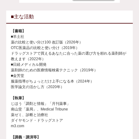
■主な活動
【書籍】
■羊土社
薬の比較と使い分け100 改訂版（2026年）
OTC医薬品の比較と使い分け（2019年）
ドラッグストアで買えるあなたに合った薬の選び方を頼れる薬剤師が
教えます（2022年）
■日経メディカル開発
薬剤師のための医療情報検索テクニック（2019年）
■金芳堂
服薬指導がちょっとだけ上手になる本（2024年）
医学論文の活かし方（2020年）
【執筆】
じほう「調剤と情報」「月刊薬事」
南山堂「薬局」、Medical Tribune
薬ゼミ、診断と治療社
ダイヤモンド・ドラッグストア
m3.com
【講義・講演等】