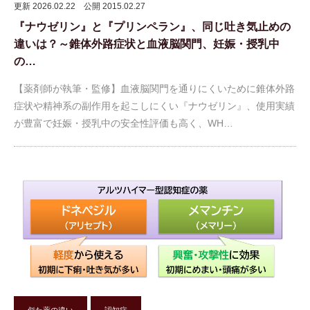
更新 2026.02.22
公開 2015.02.27
『ナウゼリン』と『プリンペラン』、同じ吐き気止めの
違いは？～錐体外路症状と血液脳関門、妊娠・授乳中
の…
【薬剤師が執筆・監修】血液脳関門を通りにくいために錐体外路
症状や精神系の副作用を起こしにくい『ナウゼリン』、使用実績
が豊富で妊娠・授乳中の安全性評価も高く、WH…