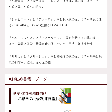
「小青竜湯」と「麦門冬湯」、咳によく使う漢方薬の違いは？～湿っ
た咳と乾いた咳への選び方
『シムビコート』と『アノーロ』、同じ吸入薬の違いは？～喘息に使
うICS+LABAと、COPDに使うLAMA+LABA
『バルトレックス』と『アメナリーフ』、同じ帯状疱疹の薬の違い
は？～効果と値段、腎障害時の使いやすさ、用法、髄液移行性
『リリカ』と『タリージェ』、同じ神経痛の薬の違いは？～効果と眠
気の副作用、値段、適応症の差
■お勧め書籍・ブログ