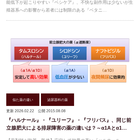
能低下が起こりやすい『ベシケア』、不快な副作用は少ないが生
殖器系への影響から若者には制限のある『ベタニ…
似た薬の違い
泌尿器科の薬
更新 2026.02.22
公開 2015.08.08
『ハルナール』・『ユリーフ』・『フリバス』、同じ前
立腺肥大による排尿障害の薬の違いは？～α1Aとα1…