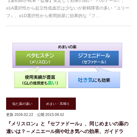
【薬剤師が執筆・監修】安定して効果の高い『ハルナール』、
α1A選択性から起立性低血圧は少ないが射精障害の多い『ユリー
フ』、α1D選択性から夜間頻尿に効果的な『フ…
似た薬の違い
めまい・耳鳴り
更新 2026.02.22
公開 2015.08.02
『メリスロン』と『セファドール』、同じめまいの薬の
違いは？～メニエール病や吐き気への効果、ガイドラ