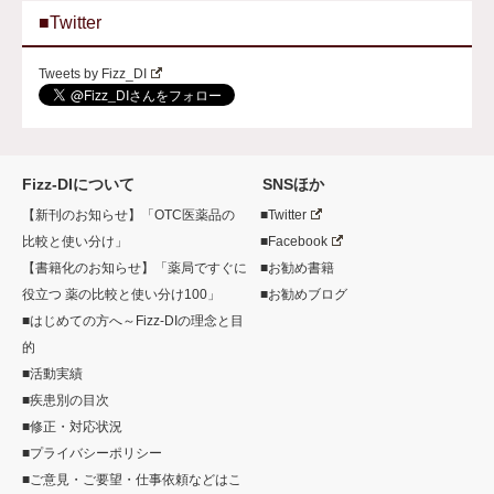
■Twitter
Tweets by Fizz_DI
Fizz-DIについて
SNSほか
【新刊のお知らせ】「OTC医薬品の
■Twitter
比較と使い分け」
■Facebook
【書籍化のお知らせ】「薬局ですぐに
■お勧め書籍
役立つ 薬の比較と使い分け100」
■お勧めブログ
■はじめての方へ～Fizz-DIの理念と目
的
■活動実績
■疾患別の目次
■修正・対応状況
■プライバシーポリシー
■ご意見・ご要望・仕事依頼などはこ