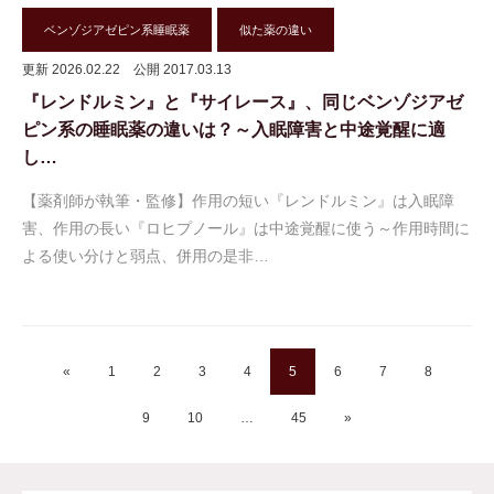
ベンゾジアゼピン系睡眠薬
似た薬の違い
更新 2026.02.22
公開 2017.03.13
『レンドルミン』と『サイレース』、同じベンゾジアゼ
ピン系の睡眠薬の違いは？～入眠障害と中途覚醒に適
し…
【薬剤師が執筆・監修】作用の短い『レンドルミン』は入眠障
害、作用の長い『ロヒプノール』は中途覚醒に使う～作用時間に
よる使い分けと弱点、併用の是非…
«
1
2
3
4
5
6
7
8
9
10
…
45
»