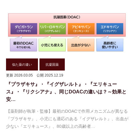
似た薬の違い
抗凝固薬
更新 2026.03.05
公開 2025.12.19
『プラザキサ』・『イグザレルト』・『エリキュー
ス』・『リクシアナ』、同じDOACの違いは？～効果と
安…
【薬剤師が執筆・監修】最初のDOACで作用メカニズムが異なる
『プラザキサ』、小児にも適応のある『イグザレルト』、出血が
少ない『エリキュース』、80歳以上の高齢者…