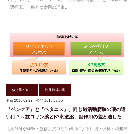
一選択薬、一時的な併用の理由…
似た薬の違い
泌尿器科の薬
更新 2026.02.22
公開 2015.07.05
『ベシケア』と『ベタニス』、同じ過活動膀胱の薬の違
いは？～抗コリン薬とβ3刺激薬、副作用の差と適した…
【薬剤師が執筆・監修】抗コリン作用による口渇・便秘・認知機