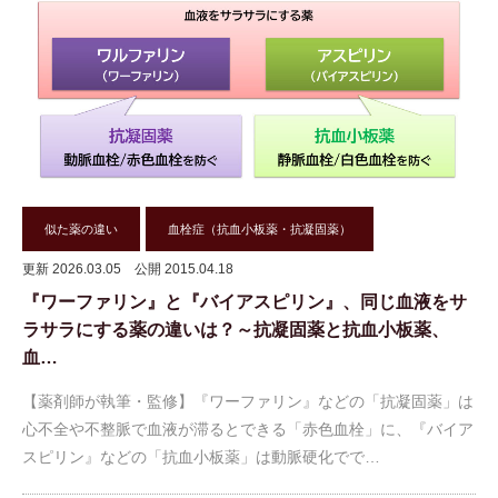
似た薬の違い
血栓症（抗血小板薬・抗凝固薬）
更新 2026.03.05
公開 2015.04.18
『ワーファリン』と『バイアスピリン』、同じ血液をサ
ラサラにする薬の違いは？～抗凝固薬と抗血小板薬、
血…
【薬剤師が執筆・監修】『ワーファリン』などの「抗凝固薬」は
心不全や不整脈で血液が滞るとできる「赤色血栓」に、『バイア
スピリン』などの「抗血小板薬」は動脈硬化でで…