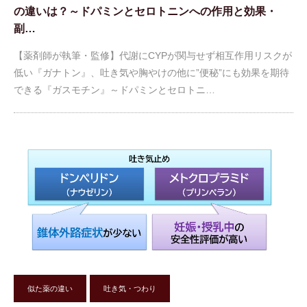
の違いは？～ドパミンとセロトニンへの作用と効果・
副…
【薬剤師が執筆・監修】代謝にCYPが関与せず相互作用リスクが
低い『ガナトン』、吐き気や胸やけの他に”便秘”にも効果を期待
できる『ガスモチン』～ドパミンとセロトニ…
似た薬の違い
吐き気・つわり