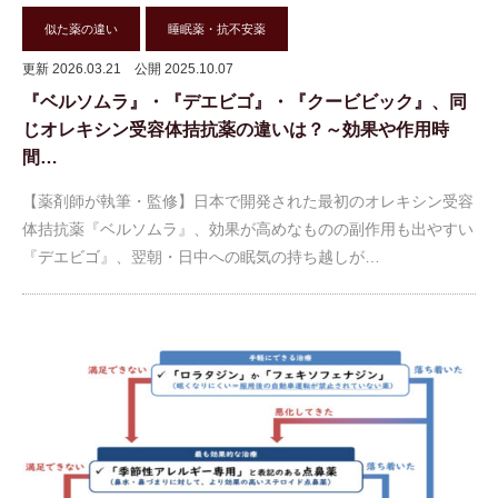
似た薬の違い
睡眠薬・抗不安薬
更新 2026.03.21
公開 2025.10.07
『ベルソムラ』・『デエビゴ』・『クービビック』、同
じオレキシン受容体拮抗薬の違いは？～効果や作用時
間…
【薬剤師が執筆・監修】日本で開発された最初のオレキシン受容
体拮抗薬『ベルソムラ』、効果が高めなものの副作用も出やすい
『デエビゴ』、翌朝・日中への眠気の持ち越しが…